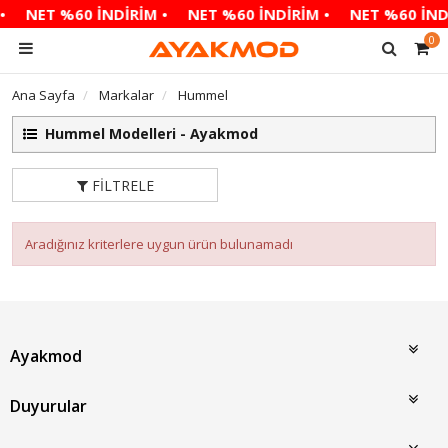
•
NET %60 İNDİRİM •
NET %60 İNDİRİM •
NET %60 İND
0
Ana Sayfa
Markalar
Hummel
Hummel Modelleri - Ayakmod
FILTRELE
Aradığınız kriterlere uygun ürün bulunamadı
Ayakmod
Duyurular