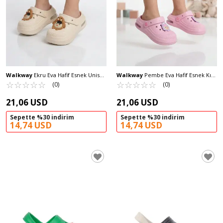
Walkway
Ekru Eva Hafif Esnek Unisex
Walkway
Pembe Eva Hafif Esnek Kız
Çocuk Sabo Terlik 2316 B-P
☆
★
☆
★
☆
★
☆
★
☆
★
Çocuk Sabo Terlik 2316 B-P
☆
★
☆
★
☆
★
☆
★
☆
★
(0)
(0)
21,06 USD
21,06 USD
Sepette %30 indirim
Sepette %30 indirim
14,74 USD
14,74 USD