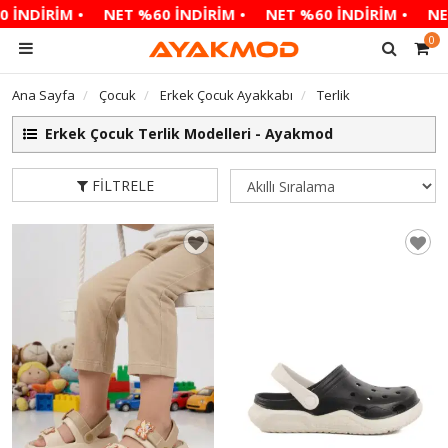
İRİM •
NET %60 İNDİRİM •
NET %60 İNDİRİM •
NET %60
0
Ana Sayfa
Çocuk
Erkek Çocuk Ayakkabı
Terlik
Erkek Çocuk Terlik Modelleri - Ayakmod
FILTRELE