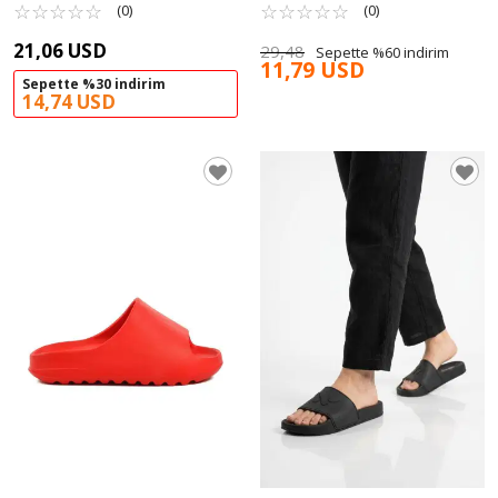
Terlik Yumurcak B
☆
★
☆
★
☆
★
☆
★
☆
★
Aspor T-REX 103 G
☆
★
☆
★
☆
★
☆
★
☆
★
(0)
(0)
21,06 USD
29,48
Sepette %60 indirim
11,79 USD
Sepette %30 indirim
14,74 USD