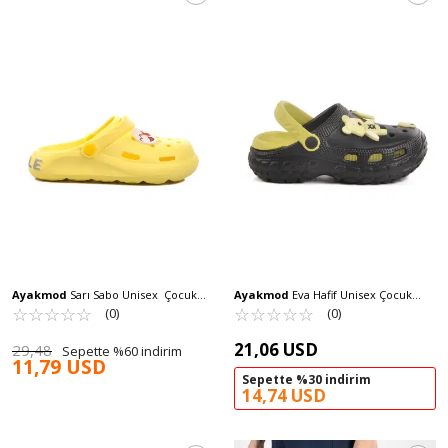
Ayakmod
Sarı Sabo Unisex Çocuk
Ayakmod
Eva Hafif Unisex Çocuk
Terlik BRN 1648 F
☆
★
☆
★
☆
★
☆
★
☆
★
Sabo Terlik 960 P-F
☆
★
☆
★
☆
★
☆
★
☆
★
(0)
(0)
21,06 USD
29,48
Sepette %60 indirim
11,79 USD
Sepette %30 indirim
14,74 USD