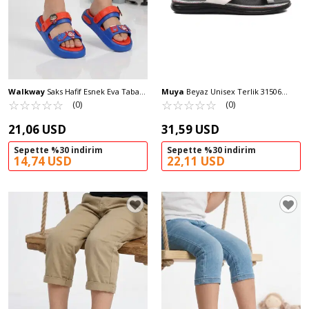
Walkway
Saks Hafif Esnek Eva Taban
Muya
Beyaz Unisex Terlik 31506
Unisex Çocuk Terlik 4505 F-P
☆
★
☆
★
☆
★
☆
★
☆
★
Rada G
☆
★
☆
★
☆
★
☆
★
☆
★
(0)
(0)
21,06 USD
31,59 USD
Sepette %30 indirim
Sepette %30 indirim
14,74 USD
22,11 USD