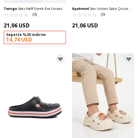
Twingo
Saks Hafif Esnek Eva Unisex
Ayakmod
Sarı Unisex Sabo Çocuk
Çocuk Sabo Terlik 404 F-P
☆
★
☆
★
☆
★
☆
★
☆
★
Terlik 755 F
☆
★
☆
★
☆
★
☆
★
☆
★
(0)
(0)
21,06 USD
21,06 USD
Sepette %30 indirim
14,74 USD