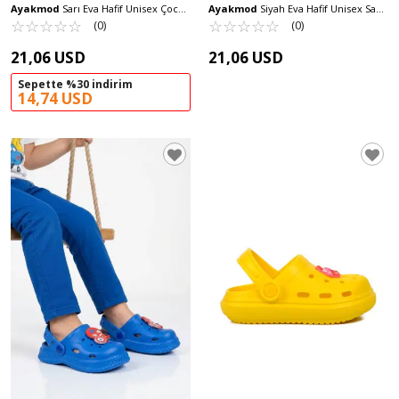
Ayakmod
Sarı Eva Hafif Unisex Çocuk
Ayakmod
Siyah Eva Hafif Unisex Sabo
Terlik 755 P
☆
★
☆
★
☆
★
☆
★
☆
★
Terlik 216 G
☆
★
☆
★
☆
★
☆
★
☆
★
(0)
(0)
21,06 USD
21,06 USD
Sepette %30 indirim
14,74 USD