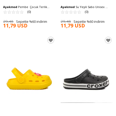
Ayakmod
Pembe Çocuk Terlik
Ayakmod
Su Yeşili Sabo Unisex
Aspor T-REX 1648 G
☆
★
☆
★
☆
★
☆
★
☆
★
Çocuk Terlik BRN 1648 F
☆
★
☆
★
☆
★
☆
★
☆
★
(0)
(0)
29,48
29,48
Sepette %60 indirim
Sepette %60 indirim
11,79 USD
11,79 USD