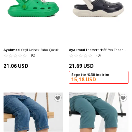
Ayakmod
Yeşil Unisex Sabo Çocuk
Ayakmod
Lacivert Hafif Eva Taban
Terlik 755 F
☆
★
☆
★
☆
★
☆
★
☆
★
Unisex Sabo Terlik Stella Z
☆
★
☆
★
☆
★
☆
★
☆
★
(0)
(0)
21,06 USD
21,69 USD
Sepette %30 indirim
15,18 USD