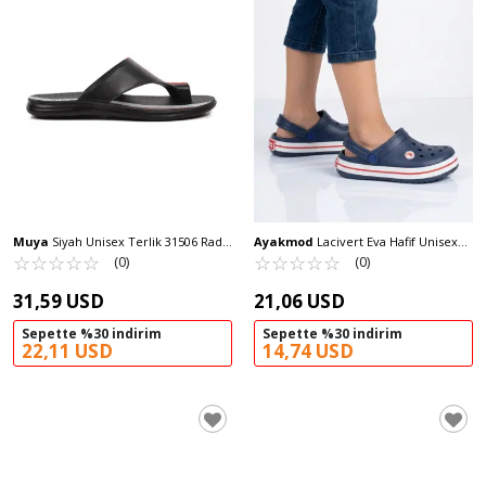
Muya
Siyah Unisex Terlik 31506 Rada
Ayakmod
Lacivert Eva Hafif Unisex
G
☆
★
☆
★
☆
★
☆
★
☆
★
Çocuk Sabo Terlik 214 F
☆
★
☆
★
☆
★
☆
★
☆
★
(0)
(0)
31,59 USD
21,06 USD
Sepette %30 indirim
Sepette %30 indirim
22,11 USD
14,74 USD