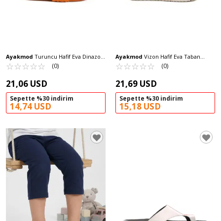
Ayakmod
Turuncu Hafif Eva Dinazor
Ayakmod
Vizon Hafif Eva Taban
Figürlü Unisex Çocuk Terlik Cool P-F
☆
★
☆
★
☆
★
☆
★
☆
★
Unisex Sabo Terlik Stella Z
☆
★
☆
★
☆
★
☆
★
☆
★
(0)
(0)
21,06 USD
21,69 USD
Sepette %30 indirim
Sepette %30 indirim
14,74 USD
15,18 USD