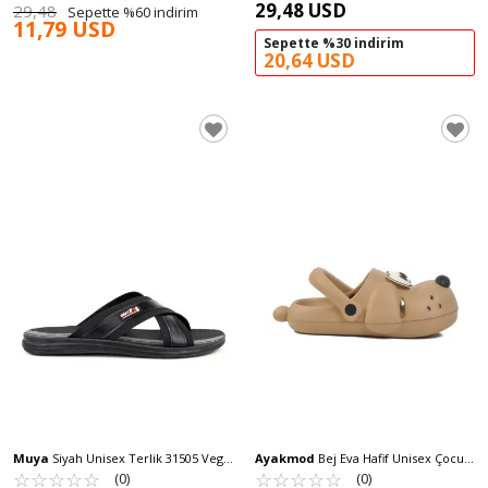
29,48 USD
29,48
Sepette %60 indirim
11,79 USD
Sepette %30 indirim
20,64 USD
Muya
Siyah Unisex Terlik 31505 Vega
Ayakmod
Bej Eva Hafif Unisex Çocuk
Z
☆
★
☆
★
☆
★
☆
★
☆
★
Sabo Terlik Doggy P
☆
★
☆
★
☆
★
☆
★
☆
★
(0)
(0)