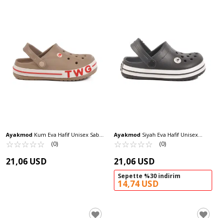
Ayakmod
Kum Eva Hafif Unisex Sabo
Ayakmod
Siyah Eva Hafif Unisex
Terlik TWG-216 G
☆
★
☆
★
☆
★
☆
★
☆
★
Çocuk Sabo Terlik 214 F
☆
★
☆
★
☆
★
☆
★
☆
★
(0)
(0)
21,06 USD
21,06 USD
Sepette %30 indirim
14,74 USD