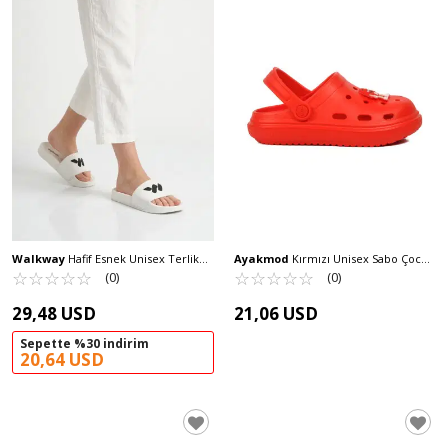
Walkway
Hafif Esnek Unisex Terlik
Ayakmod
Kırmızı Unisex Sabo Çocuk
8000-02 G
☆
★
☆
★
☆
★
☆
★
☆
★
Terlik 755 F
☆
★
☆
★
☆
★
☆
★
☆
★
(0)
(0)
29,48 USD
21,06 USD
Sepette %30 indirim
20,64 USD