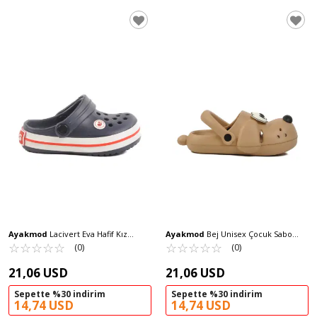
Ayakmod
Lacivert Eva Hafif Kız
Ayakmod
Bej Unisex Çocuk Sabo
Çocuk Sabo Terlik 214 P
☆
★
☆
★
☆
★
☆
★
☆
★
Terlik Doggy F
☆
★
☆
★
☆
★
☆
★
☆
★
(0)
(0)
21,06 USD
21,06 USD
Sepette %30 indirim
Sepette %30 indirim
14,74 USD
14,74 USD