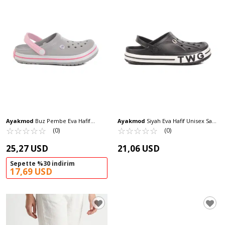
Ayakmod
Buz Pembe Eva Hafif
Ayakmod
Siyah Eva Hafif Unisex Sabo
Unisex Sabo Terlik 214 G
☆
★
☆
★
☆
★
☆
★
☆
★
Terlik TWG-216 G
☆
★
☆
★
☆
★
☆
★
☆
★
(0)
(0)
25,27 USD
21,06 USD
Sepette %30 indirim
17,69 USD