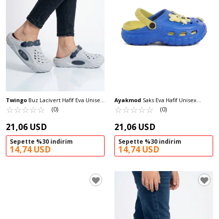
Twingo
Buz Lacivert Hafif Eva Unisex
Ayakmod
Saks Eva Hafif Unisex
Sabo Terlik 9808 Z
☆
★
☆
★
☆
★
☆
★
☆
★
Çocuk Sabo Terlik 960 P-F
☆
★
☆
★
☆
★
☆
★
☆
★
(0)
(0)
21,06 USD
21,06 USD
Sepette %30 indirim
Sepette %30 indirim
14,74 USD
14,74 USD