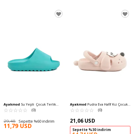
Ayakmod
Su Yeşili Çocuk Terlik
Ayakmod
Pudra Eva Hafif Kız Çocuk
Aspor T-REX 103 G
☆
★
☆
★
☆
★
☆
★
☆
★
Sabo Terlik Doggy F
☆
★
☆
★
☆
★
☆
★
☆
★
(0)
(0)
21,06 USD
29,48
Sepette %60 indirim
11,79 USD
Sepette %30 indirim