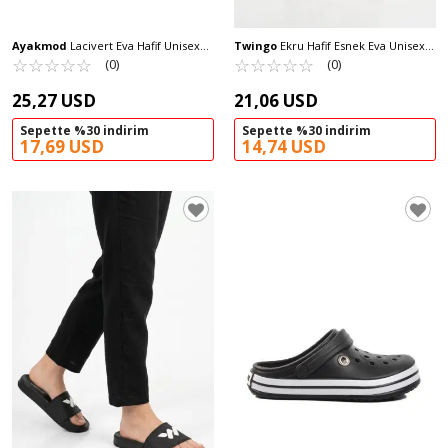
Ayakmod
Lacivert Eva Hafif Unisex
Twingo
Ekru Hafif Esnek Eva Unisex
Sabo Terlik 214 G
☆
★
☆
★
☆
★
☆
★
☆
★
Çocuk Sabo Terlik 404 F-P
☆
★
☆
★
☆
★
☆
★
☆
★
(0)
(0)
25,27 USD
21,06 USD
Sepette %30 indirim
Sepette %30 indirim
17,69 USD
14,74 USD