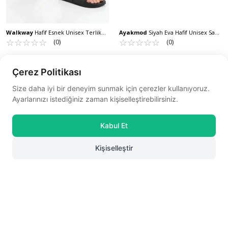
Walkway
Hafif Esnek Unisex Terlik
Ayakmod
Siyah Eva Hafif Unisex Sabo
8000-02 G
☆
★
☆
★
☆
★
☆
★
☆
★
Terlik 214 G
☆
★
☆
★
☆
★
☆
★
☆
★
(0)
(0)
29,48 USD
25,27 USD
Çerez Politikası
Sepette %30 indirim
Sepette %30 indirim
20,64 USD
17,69 USD
Size daha iyi bir deneyim sunmak için çerezler kullanıyoruz.
Ayarlarınızı istediğiniz zaman kişiselleştirebilirsiniz.
Kabul Et
Kişiselleştir
0