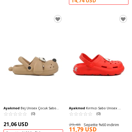
14,74 USD
Ayakmod
Bej Unisex Çocuk Sabo
Ayakmod
Kırmızı Sabo Unisex
Terlik Doggy B
☆
★
☆
★
☆
★
☆
★
☆
★
Çocuk Terlik BRN 1648 F
☆
★
☆
★
☆
★
☆
★
☆
★
(0)
(0)
21,06 USD
29,48
Sepette %60 indirim
11,79 USD