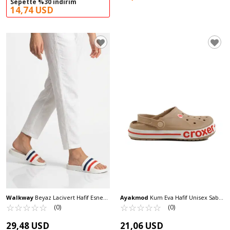
Sepette %30 indirim
14,74 USD
Walkway
Beyaz Lacivert Hafif Esnek
Ayakmod
Kum Eva Hafif Unisex Sabo
Unisex Terlik 8000-01 G
☆
★
☆
★
☆
★
☆
★
☆
★
Terlik 216 G
☆
★
☆
★
☆
★
☆
★
☆
★
(0)
(0)
29,48 USD
21,06 USD