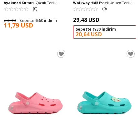
Ayakmod
Kırmızı Çocuk Terlik
Walkway
Hafif Esnek Unisex Terlik
Aspor T-REX 103 G
☆
★
☆
★
☆
★
☆
★
☆
★
8000-02 G
☆
★
☆
★
☆
★
☆
★
☆
★
(0)
(0)
29,48 USD
29,48
Sepette %60 indirim
11,79 USD
Sepette %30 indirim
20,64 USD