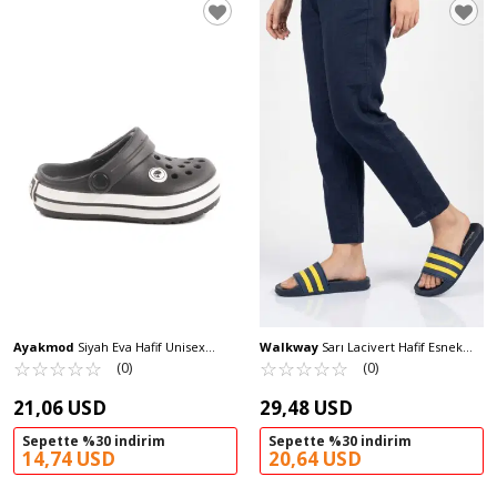
Ayakmod
Siyah Eva Hafif Unisex
Walkway
Sarı Lacivert Hafif Esnek
Çocuk Sabo Terlik 214 P
☆
★
☆
★
☆
★
☆
★
☆
★
Unisex Terlik 8000-01 G
☆
★
☆
★
☆
★
☆
★
☆
★
(0)
(0)
21,06 USD
29,48 USD
Sepette %30 indirim
Sepette %30 indirim
14,74 USD
20,64 USD