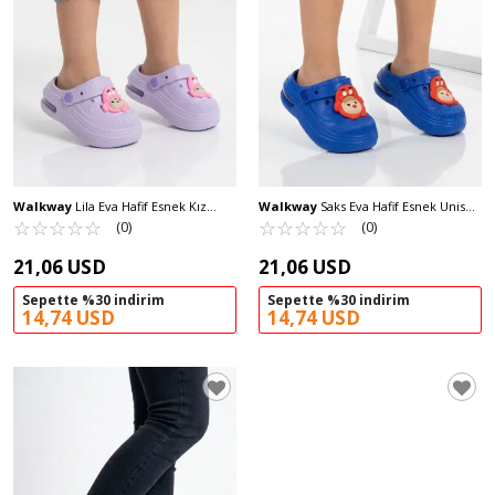
Walkway
Lila Eva Hafif Esnek Kız
Walkway
Saks Eva Hafif Esnek Unisex
Çocuk Sabo Terlik 2316 B-P
☆
★
☆
★
☆
★
☆
★
☆
★
Çocuk Sabo Terlik 2316 B-P
☆
★
☆
★
☆
★
☆
★
☆
★
(0)
(0)
21,06 USD
21,06 USD
Sepette %30 indirim
Sepette %30 indirim
14,74 USD
14,74 USD