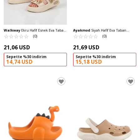
Walkway
Ekru Hafif Esnek Eva Taban
Ayakmod
Siyah Hafif Eva Taban
Unisex Çocuk Terlik 4505 F-P
☆
★
☆
★
☆
★
☆
★
☆
★
Unisex Sabo Terlik Stella Z
☆
★
☆
★
☆
★
☆
★
☆
★
(0)
(0)
21,06 USD
21,69 USD
Sepette %30 indirim
Sepette %30 indirim
14,74 USD
15,18 USD