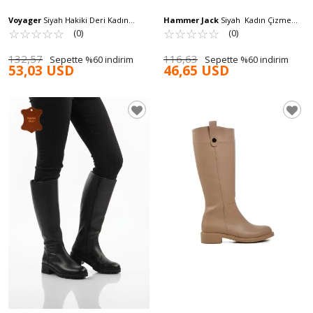
Voyager
Siyah Hakiki Deri Kadın
Hammer Jack
Siyah Kadın Çizme
Çizme 9289 Z
☆
★
☆
★
☆
★
☆
★
☆
★
Zenne 102 15980 Z
☆
★
☆
★
☆
★
☆
★
☆
★
(0)
(0)
132,57
116,63
Sepette %60 indirim
Sepette %60 indirim
53,03 USD
46,65 USD