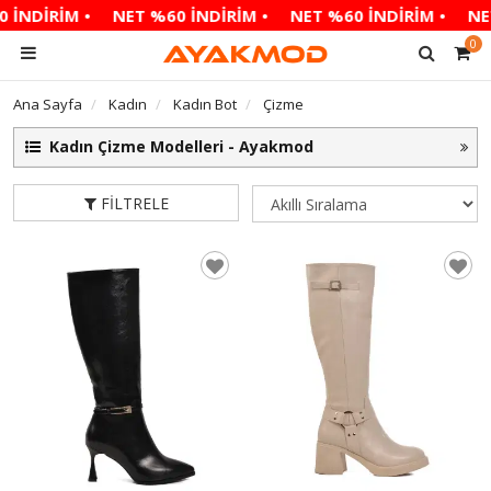
İNDİRİM •
NET %60 İNDİRİM •
NET %60 İNDİRİM •
NET
0
Ana Sayfa
Kadın
Kadın Bot
Çizme
Kadın Çizme Modelleri - Ayakmod
FILTRELE