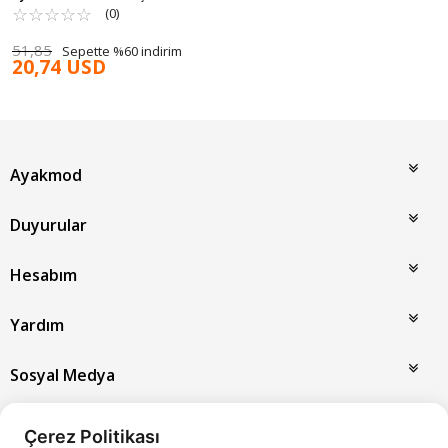
Z
☆
★
☆
★
☆
★
☆
★
☆
★
(0)
51,85
Sepette %60 indirim
20,74 USD
Ayakmod
Duyurular
Hesabım
Yardım
Sosyal Medya
Taksit ve Ödeme Seçenekleri
Çerez Politikası