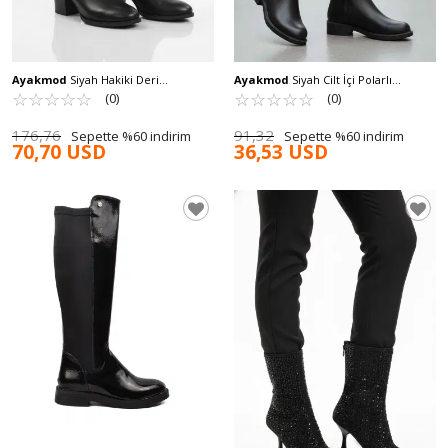
Ayakmod
Siyah Hakiki Deri
Ayakmod
Siyah Cilt İçi Polarlı
Fermuarlı Polarlı Kadın Çizme 86620-
☆
★
☆
★
☆
★
☆
★
☆
★
Fermuarlı Kadın Çizme 224578 Z
☆
★
☆
★
☆
★
☆
★
☆
★
(0)
(0)
1 Z
176,76
91,32
Sepette %60 indirim
Sepette %60 indirim
70,70 USD
36,53 USD