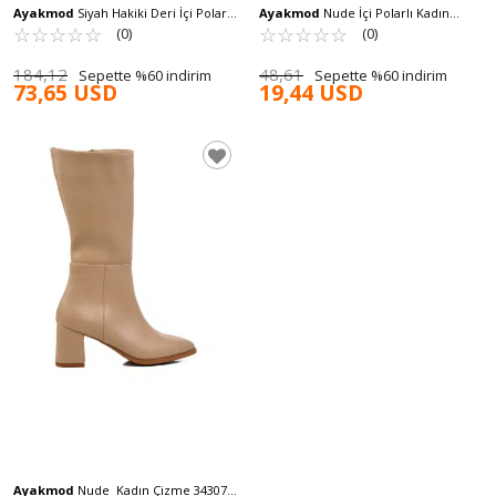
Ayakmod
Siyah Hakiki Deri İçi Polarlı
Ayakmod
Nude İçi Polarlı Kadın
Kaymaz Kadın Çizme 26900-1 Z
☆
★
☆
★
☆
★
☆
★
☆
★
Çizme 224536 Z
☆
★
☆
★
☆
★
☆
★
☆
★
(0)
(0)
184,12
48,61
Sepette %60 indirim
Sepette %60 indirim
73,65 USD
19,44 USD
Ayakmod
Nude Kadın Çizme 343071