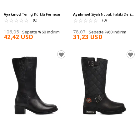
Ayakmod
Ten İçi Kürklü Fermuarlı
Ayakmod
Siyah Nubuk Hakiki Deri
Kadın İnce Topuklu Çizme 9652013 Z
☆
★
☆
★
☆
★
☆
★
☆
★
Kadın Bot 90006-9
☆
★
☆
★
☆
★
☆
★
☆
★
(0)
(0)
106,05
78,07
Sepette %60 indirim
Sepette %60 indirim
42,42 USD
31,23 USD