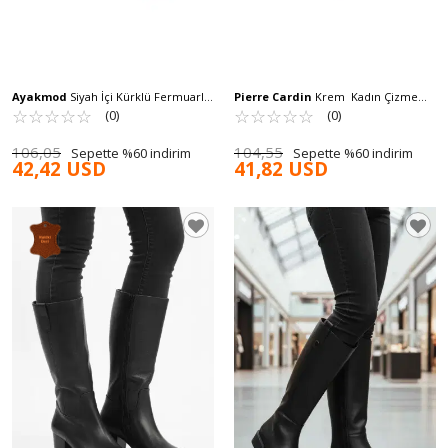
Ayakmod
Siyah İçi Kürklü Fermuarlı
Pierre Cardin
Krem Kadın Çizme
Kadın İnce Topuklu Çizme 9652013 Z
☆
★
☆
★
☆
★
☆
★
☆
★
PC-54119 Z
☆
★
☆
★
☆
★
☆
★
☆
★
(0)
(0)
106,05
104,55
Sepette %60 indirim
Sepette %60 indirim
42,42 USD
41,82 USD