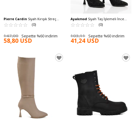
Pierre Cardin
Siyah Kırışık Streç
Ayakmod
Siyah Taş İşlemeli İnce
Esnek Konçlu Kadın Çizme PC-52066 Z
☆
★
☆
★
☆
★
☆
★
☆
★
Topuklu İçi Kürklü Kadın Çizme
☆
★
☆
★
☆
★
☆
★
☆
★
(0)
(0)
671131 Z
147,00
103,11
Sepette %60 indirim
Sepette %60 indirim
58,80 USD
41,24 USD