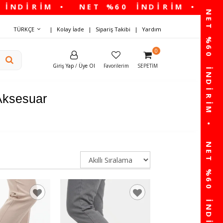
TÜRKÇE
Kolay İade
Sipariş Takibi
Yardım
0
Giriş Yap
/
Üye Ol
Favorilerim
SEPETIM
Aksesuar