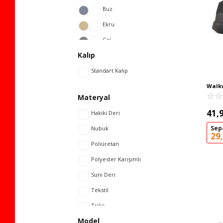
Ruffon
Buz
Slazenger
Ekru
United Colors Of Benetton
Gri
Kalıp
Venüs
Haki
Voyager
Standart Kalıp
Mavi
WALK
Kahve
Walk
Ayakk
☆
★
☆
★
Materyal
Walkway
Kırmızı
41,
Hakiki Deri
Kum
Sep
Nubuk
Lacivert
29
Poliüretan
Gül Kurusu
Polyester Karışımlı
Sarı
Suni Deri
Siyah
Tekstil
Turuncu
Triko
Vizon
Model