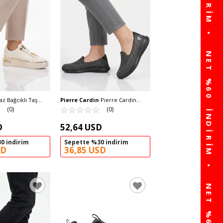
z Bağcıklı Taş
Pierre Cardin
Pierre Cardin
 Kadın Sneaker
☆
★
Babet Fileli Hafif Kolay Giyebilir
☆
★
☆
★
☆
★
☆
★
☆
★
(0)
(0)
Kadın Günlük Ayakkabısı PC-
30168 Z
D
52,64 USD
0 indirim
Sepette %30 indirim
SD
36,85 USD