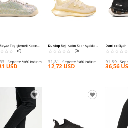
Beyaz Taş İşlemeli Kadın
Dunlop
Bej Kadın Spor Ayakkabı
Dunlop
Siyah 
er 25Y451-10 Z
☆
★
☆
★
☆
★
Dnp-2031 Z
☆
★
☆
★
☆
★
☆
★
☆
★
Ayakkabı Dnp-
☆
★
☆
★
☆
★
☆
★
(0)
(0)
53
31,81
91,39
Sepette %60 indirim
Sepette %60 indirim
Sepe
81 USD
12,72 USD
36,56 U