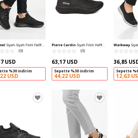
mel
Siyah-Siyah Fileli Hafif
Pierre Cardin
Siyah Fileli Hafif
Walkway
Siyah
 Unisex Spor Ayakkabı
☆
★
☆
★
☆
★
Kolay Giyilebilir Unisex Spor
☆
★
☆
★
☆
★
☆
★
☆
★
Esnek Kadın G
☆
★
☆
★
☆
★
☆
★
(0)
(0)
 Hml Tyro II
Ayakkabı PC-32711 G
Spor Ayakkabı 
17 USD
63,17 USD
36,85 US
ette %30 indirim
Sepette %30 indirim
Sepette %6
,22 USD
44,22 USD
12,63 U