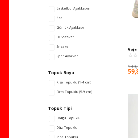
Yeşil
Basketbol Ayakkabısı
Bot
Günlük Ayakkabı
Hi Sneaker
Sneaker
Guja
Sneak
☆
★
☆
★
Spor Ayakkabı
149,
59,
Topuk Boyu
Kısa Topuklu (1-4 cm)
Orta Topuklu (5-9 cm)
Topuk Tipi
Dolgu Topuklu
Düz Topuklu
İnce Topuklu