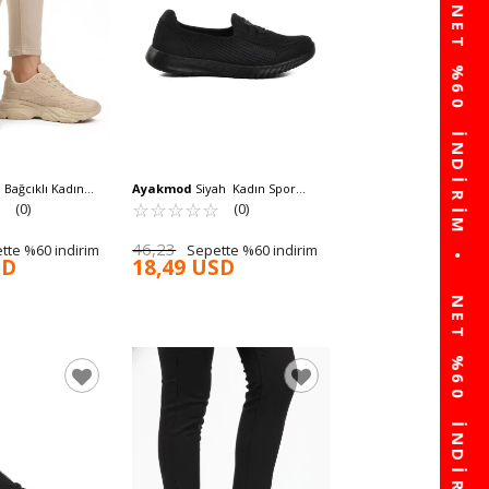
 Bağcıklı Kadın
Ayakmod
Siyah Kadın Spor
71 G
☆
★
Ayakkabı 575 Z
☆
★
☆
★
☆
★
☆
★
☆
★
(0)
(0)
46,23
tte %60 indirim
Sepette %60 indirim
SD
18,49 USD