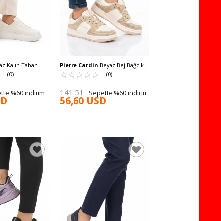
z Kalın Taban
Pierre Cardin
Beyaz Bej Bağcıklı
x Spor Ayakkabı OZ-
☆
★
Taş İşlemeli Hafif Kadın Sneaker
☆
★
☆
★
☆
★
☆
★
☆
★
(0)
(0)
PCI-11505 G
141,51
tte %60 indirim
Sepette %60 indirim
SD
56,60 USD