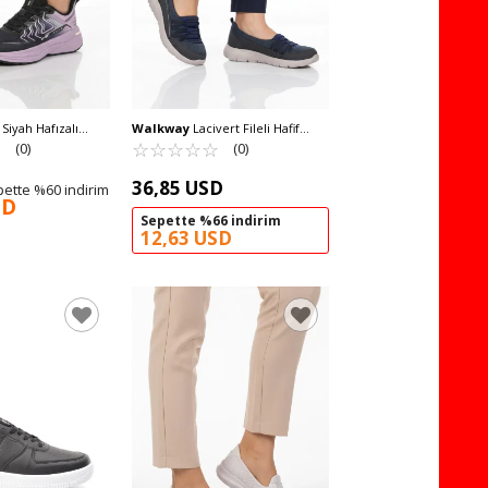
Siyah Hafızalı
Walkway
Lacivert Fileli Hafif
nek Bağcıklı Kadın
☆
★
Esnek Kadın Günlük Yürüyüş ve
☆
★
☆
★
☆
★
☆
★
☆
★
(0)
(0)
PCI-11606 G
Spor Ayakkabı Bst-1009 G
36,85 USD
ette %60 indirim
SD
Sepette %66 indirim
12,63 USD