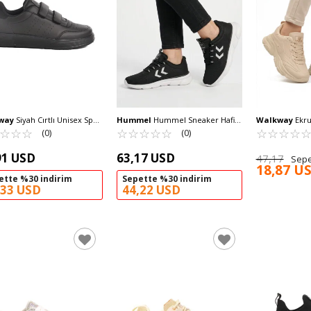
way
Siyah Cırtlı Unisex Spor
Hummel
Hummel Sneaker Hafif
Walkway
Ekru
abı DRK158 G
☆
★
☆
★
☆
★
Esnek Rahat Unisex Spor
☆
★
☆
★
☆
★
☆
★
☆
★
Sneaker DRK1
☆
★
☆
★
☆
★
☆
★
(0)
(0)
Ayakkabı 900899 Hml Tyro II
91 USD
63,17 USD
47,17
Sepe
18,87 U
ette %30 indirim
Sepette %30 indirim
,33 USD
44,22 USD