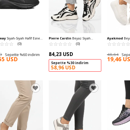
way
Siyah-Siyah Hafif Esnek
Pierre Cardin
Beyaz Siyah
Ayakmod
Beya
 Spor Ayakkabı Trier G
☆
★
☆
★
☆
★
Hafızalı Taban Fileli Hafif Kadın
☆
★
☆
★
☆
★
☆
★
☆
★
Bağcıklı Unise
☆
★
☆
★
☆
★
☆
★
(0)
(0)
Spor Ayakkabı PCI-11369 G
03 Z
84,23 USD
9
48,64
Sepette %60 indirim
Sepe
55 USD
19,46 U
Sepette %30 indirim
58,96 USD