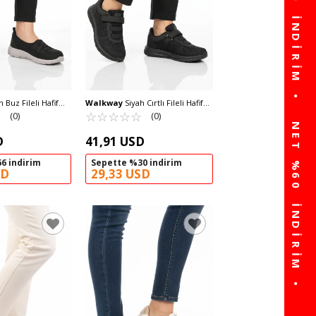
 Buz Fileli Hafif
Walkway
Siyah Cırtlı Fileli Hafif
ünlük Yürüyüş ve
☆
★
Hava Alabilen Unisex Spor
☆
★
☆
★
☆
★
☆
★
☆
★
(0)
(0)
Bst-1009 G
Ayakkabı 616 G
D
41,91 USD
6 indirim
Sepette %30 indirim
SD
29,33 USD