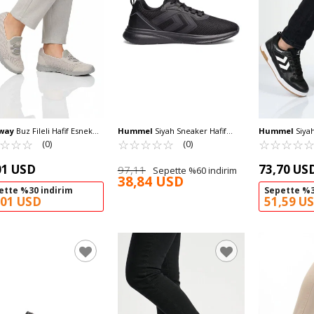
way
Buz Fileli Hafif Esnek
Hummel
Siyah Sneaker Hafif
Hummel
Siyah
Giyilebilir Kadın Casual
☆
★
☆
★
☆
★
Esnek Hava Alabilen Unisex Spor
☆
★
☆
★
☆
★
☆
★
☆
★
Unisex Spor A
☆
★
☆
★
☆
★
☆
★
(0)
(0)
abı 575 G
Ayakkabı 900724 Hml Jayce
Versay II
01 USD
73,70 US
97,11
Sepette %60 indirim
38,84 USD
ette %30 indirim
Sepette %3
,01 USD
51,59 U