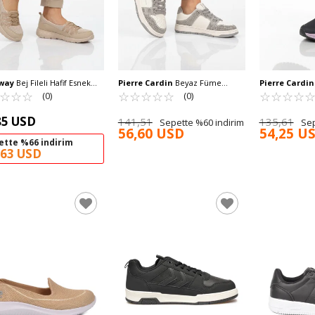
way
Bej Fileli Hafif Esnek
Pierre Cardin
Beyaz Füme
Pierre Cardin
 Günlük Yürüyüş ve Spor
☆
★
☆
★
☆
★
Bağcıklı Taş İşlemeli Hafif Kadın
☆
★
☆
★
☆
★
☆
★
☆
★
Taban Hafif Es
☆
★
☆
★
☆
★
☆
★
(0)
(0)
abı Bst-1009 G
Sneaker PCI-11505 G
Spor Ayakkabı 
85 USD
141,51
135,61
Sepette %60 indirim
Sep
56,60 USD
54,25 U
ette %66 indirim
,63 USD