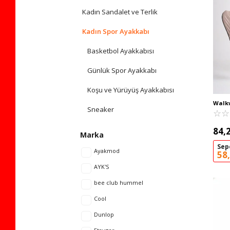
Kadın Sandalet ve Terlik
Kadın Spor Ayakkabı
Basketbol Ayakkabısı
Günlük Spor Ayakkabı
Koşu ve Yürüyüş Ayakkabısı
Walk
Sneaker
Esnek
☆
★
☆
★
Eclips
84,
Marka
Sep
Ayakmod
58
AYK'S
bee club hummel
Cool
Dunlop