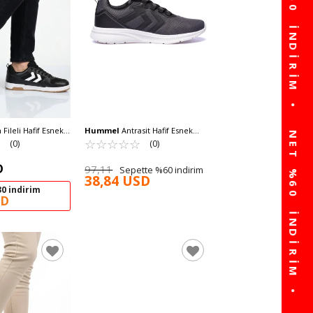
 Fileli Hafif Esnek
Hummel
Antrasit Hafif Esnek
yakkabı 900872 Hml
☆
★
Hava Alabilen Unisex Spor
☆
★
☆
★
☆
★
☆
★
☆
★
(0)
(0)
Ayakkabı 900724 Hml Jayce
D
97,11
Sepette %60 indirim
38,84 USD
0 indirim
SD