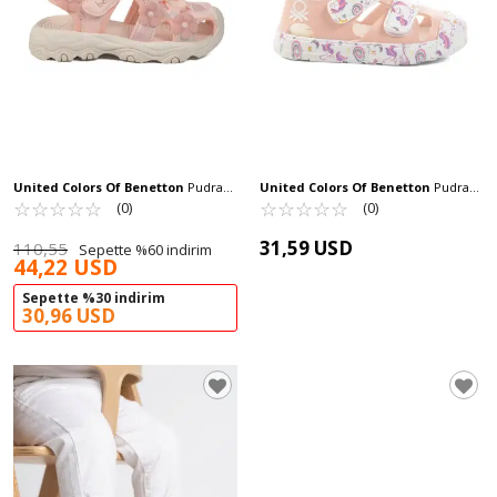
United Colors Of Benetton
Pudra
United Colors Of Benetton
Pudra
Cırtlı Hafif Kız Çocuk Sandalet BNI-
☆
★
☆
★
☆
★
☆
★
☆
★
Cırtlı Kız Bebek Sandalet BN-1409 B
☆
★
☆
★
☆
★
☆
★
☆
★
(0)
(0)
11408 P
31,59 USD
110,55
Sepette %60 indirim
44,22 USD
Sepette %30 indirim
30,96 USD