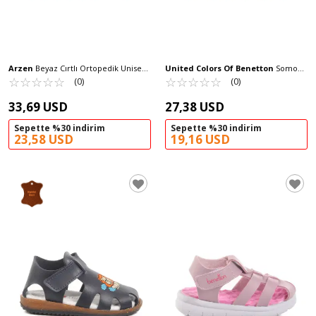
Arzen
Beyaz Cırtlı Ortopedik Unisex
United Colors Of Benetton
Somon
Çocuk Sandalet Arz 3000 F
☆
★
☆
★
☆
★
☆
★
☆
★
Cırtlı Kız Bebek Sandalet BN-1252 B
☆
★
☆
★
☆
★
☆
★
☆
★
(0)
(0)
33,69 USD
27,38 USD
Sepette %30 indirim
Sepette %30 indirim
23,58 USD
19,16 USD