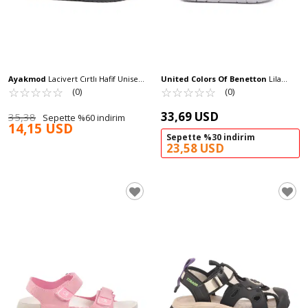
Ayakmod
Lacivert Cırtlı Hafif Unisex
United Colors Of Benetton
Lila
Çocuk Sandalet 17373 B
☆
★
☆
★
☆
★
☆
★
☆
★
Cırtlı Kız Bebek Sandalet BN-1245 B
☆
★
☆
★
☆
★
☆
★
☆
★
(0)
(0)
33,69 USD
35,38
Sepette %60 indirim
14,15 USD
Sepette %30 indirim
23,58 USD