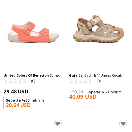
United Colors Of Benetton
Somon
Guja
Bej Cırtlı Hafif Unisex Çocuk
Cırtlı Hafif Kız Çocuk Sandalet BN-1419
☆
★
☆
★
☆
★
☆
★
☆
★
Spor Sandalet 25Y614 F
☆
★
☆
★
☆
★
☆
★
☆
★
(0)
(0)
F
29,48 USD
100,24
Sepette %60 indirim
40,09 USD
Sepette %30 indirim
20,64 USD