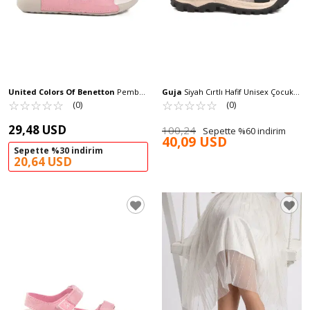
United Colors Of Benetton
Pembe
Guja
Siyah Cırtlı Hafif Unisex Çocuk
Cırtlı Hafif Kız Çocuk Sandalet BN-1419
☆
★
☆
★
☆
★
☆
★
☆
★
Spor Sandalet 25Y614 F
☆
★
☆
★
☆
★
☆
★
☆
★
(0)
(0)
F
29,48 USD
100,24
Sepette %60 indirim
40,09 USD
Sepette %30 indirim
20,64 USD