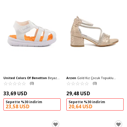
United Colors Of Benetton
Beyaz
Arzen
Gold Kız Çocuk Topuklu
Cırtlı Kız Bebek Sandalet BN-1245 B
☆
★
☆
★
☆
★
☆
★
☆
★
Sandalet 26A97 F
☆
★
☆
★
☆
★
☆
★
☆
★
(0)
(0)
33,69 USD
29,48 USD
Sepette %30 indirim
Sepette %30 indirim
23,58 USD
20,64 USD