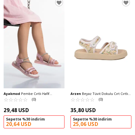
Ayakmod
Pembe Cırtlı Hafif
Arzen
Beyaz Tüvit Dokulu Cırt Cırtlı
Ortopedik Kız Çocuk Sandalet 26A94 F
☆
★
☆
★
☆
★
☆
★
☆
★
Platform Taban Ortopedik Kız Çocuk
☆
★
☆
★
☆
★
☆
★
☆
★
(0)
(0)
Sandalet 26A20
29,48 USD
35,80 USD
Sepette %30 indirim
Sepette %30 indirim
20,64 USD
25,06 USD