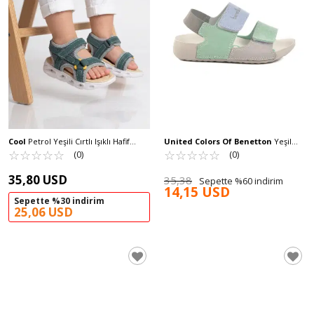
Cool
Petrol Yeşili Cırtlı Işıklı Hafif
United Colors Of Benetton
Yeşil
Bebek Sandalet Sage B
☆
★
☆
★
☆
★
☆
★
☆
★
Cırtlı Kız Çocuk Sandalet BN-1422 P
☆
★
☆
★
☆
★
☆
★
☆
★
(0)
(0)
35,80 USD
35,38
Sepette %60 indirim
14,15 USD
Sepette %30 indirim
25,06 USD