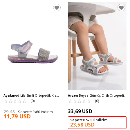
Ayakmod
Lila Simli Ortopedik Kız
Arzen
Beyaz-Gümüş Cırtlı Ortopedik
Çocuk Sandalet 24-408 P
☆
★
☆
★
☆
★
☆
★
☆
★
Bebek Sandalet 25T104 B
☆
★
☆
★
☆
★
☆
★
☆
★
(0)
(0)
33,69 USD
29,48
Sepette %60 indirim
11,79 USD
Sepette %30 indirim
23,58 USD