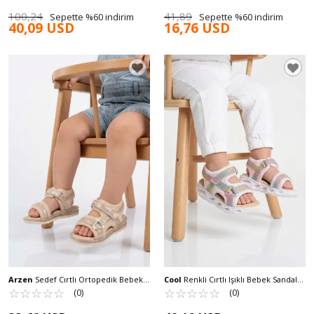
100,24
41,89
Sepette %60 indirim
Sepette %60 indirim
40,09 USD
16,76 USD
Arzen
Sedef Cırtlı Ortopedik Bebek
Cool
Renkli Cırtlı Işıklı Bebek Sandalet
Sandalet 25T104 B
☆
★
☆
★
☆
★
☆
★
☆
★
Pamela B
☆
★
☆
★
☆
★
☆
★
☆
★
(0)
(0)