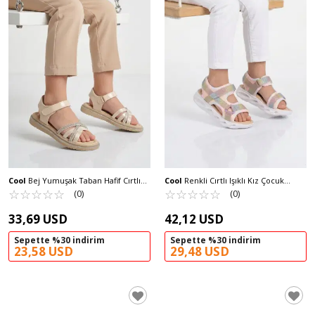
Cool
Bej Yumuşak Taban Hafif Cırtlı
Cool
Renkli Cırtlı Işıklı Kız Çocuk
Kız Çocuk Sandalet Maya F
☆
★
☆
★
☆
★
☆
★
☆
★
Sandalet Pamela F
☆
★
☆
★
☆
★
☆
★
☆
★
(0)
(0)
33,69 USD
42,12 USD
Sepette %30 indirim
Sepette %30 indirim
23,58 USD
29,48 USD