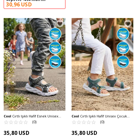
30,96 USD
Cool
Cırtlı Işıklı Hafif Esnek Unisex
Cool
Cırtlı Işıklı Hafif Unisex Çocuk
Çocuk Sandalet Cool Sage F
☆
★
☆
★
☆
★
☆
★
☆
★
Sandalet Sage F
☆
★
☆
★
☆
★
☆
★
☆
★
(0)
(0)
35,80 USD
35,80 USD