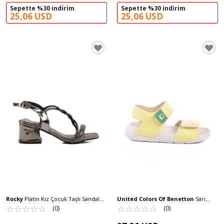
Sepette %30 indirim
Sepette %30 indirim
25,06 USD
25,06 USD
Rocky
Platin Kız Çocuk Taşlı Sandalet
United Colors Of Benetton
Sarı
07 F
☆
★
☆
★
☆
★
☆
★
☆
★
Cırtlı Kız Bebek Sandalet BN-1252 B
☆
★
☆
★
☆
★
☆
★
☆
★
(0)
(0)