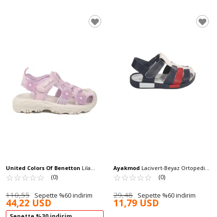
United Colors Of Benetton
Lila
Ayakmod
Lacivert-Beyaz Ortopedik
Cırtlı Hafif Kız Çocuk Sandalet BNI-
☆
★
☆
★
☆
★
☆
★
☆
★
Bebek Sandalet 004 B
☆
★
☆
★
☆
★
☆
★
☆
★
(0)
(0)
11408 P
110,55
29,48
Sepette %60 indirim
Sepette %60 indirim
44,22 USD
11,79 USD
Sepette %30 indirim