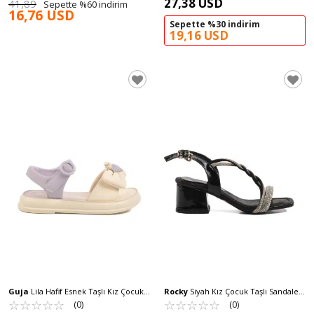
27,38 USD
41,89
Sepette %60 indirim
16,76 USD
Sepette %30 indirim
19,16 USD
Guja
Lila Hafif Esnek Taşlı Kız Çocuk
Rocky
Siyah Kız Çocuk Taşlı Sandalet
☆
★
☆
★
☆
★
☆
★
☆
★
Sandalet 25Y600-5 F
07 F
☆
★
☆
★
☆
★
☆
★
☆
★
(0)
(0)