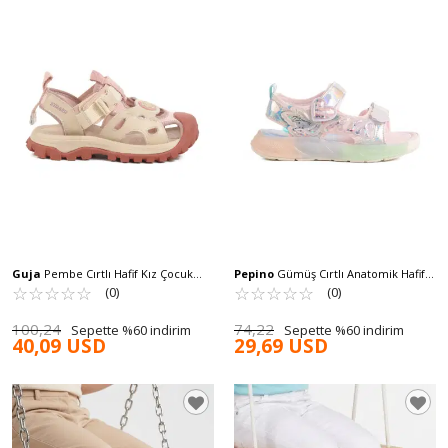
Guja
Pembe Cırtlı Hafif Kız Çocuk
Pepino
Gümüş Cırtlı Anatomik Hafif
Spor Sandalet 25Y614 F
☆
★
☆
★
☆
★
☆
★
☆
★
Kız Çocuk Sandalet 1946 F
☆
★
☆
★
☆
★
☆
★
☆
★
(0)
(0)
100,24
74,22
Sepette %60 indirim
Sepette %60 indirim
40,09 USD
29,69 USD