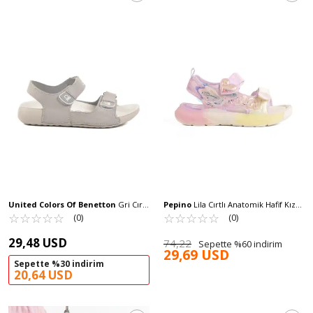
United Colors Of Benetton
Gri Cırtlı
Pepino
Lila Cırtlı Anatomik Hafif Kız
Hafif Kız Çocuk Sandalet BN-1419 F
☆
★
☆
★
☆
★
☆
★
☆
★
Çocuk Sandalet 1946 F
☆
★
☆
★
☆
★
☆
★
☆
★
(0)
(0)
29,48 USD
74,22
Sepette %60 indirim
29,69 USD
Sepette %30 indirim
20,64 USD