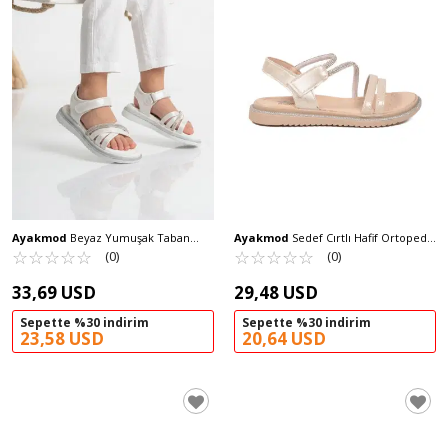
Ayakmod
Beyaz Yumuşak Taban
Ayakmod
Sedef Cırtlı Hafif Ortopedik
Hafif Cırtlı Kız Çocuk Sandalet Cool
☆
★
☆
★
☆
★
☆
★
☆
★
Kız Çocuk Sandalet 26A94 F
☆
★
☆
★
☆
★
☆
★
☆
★
(0)
(0)
Maya F
33,69 USD
29,48 USD
Sepette %30 indirim
Sepette %30 indirim
23,58 USD
20,64 USD