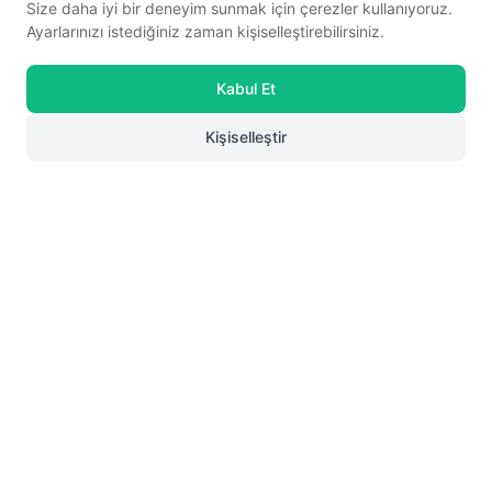
Size daha iyi bir deneyim sunmak için çerezler kullanıyoruz.
63,17 USD
27,38 USD
Ayarlarınızı istediğiniz zaman kişiselleştirebilirsiniz.
Sepette %30 indirim
Sepette %30 indirim
44,22 USD
19,16 USD
Kabul Et
Kişiselleştir
0
Arzen
Siyah Tüvit Dokulu Cırt Cırtlı
Rocky
Gümüş Taşlı Kız Çocuk