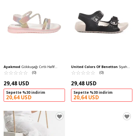
Ayakmod
Gökkuşağı Cırtlı Hafif
United Colors Of Benetton
Siyah
Ortopedik Kız Çocuk Sandalet 26A94 F
☆
★
☆
★
☆
★
☆
★
☆
★
Cırtlı Hafif Kız Çocuk Sandalet BN-1419
☆
★
☆
★
☆
★
☆
★
☆
★
(0)
(0)
F
29,48 USD
29,48 USD
Sepette %30 indirim
Sepette %30 indirim
20,64 USD
20,64 USD