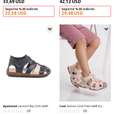
33,69 USD
42,12 USD
Sepette %30 indirim
Sepette %30 indirim
23,58 USD
29,48 USD
Ayakmod
Lacivert Bej Cırtlı Hafif
Cool
Somon Cırtlı Fileli Hafif Kız
Unisex Çocuk Sandalet 17370 B
☆
★
☆
★
☆
★
☆
★
☆
★
Çocuk Sandalet Suv P
☆
★
☆
★
☆
★
☆
★
☆
★
(0)
(0)