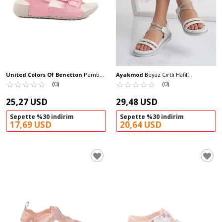
United Colors Of Benetton
Pembe
Ayakmod
Beyaz Cırtlı Hafif
Cırtlı Kız Çocuk Sandalet BN-1421 P
☆
★
☆
★
☆
★
☆
★
☆
★
Ortopedik Kız Çocuk Sandalet 26A94 F
☆
★
☆
★
☆
★
☆
★
☆
★
(0)
(0)
25,27 USD
29,48 USD
Sepette %30 indirim
Sepette %30 indirim
17,69 USD
20,64 USD