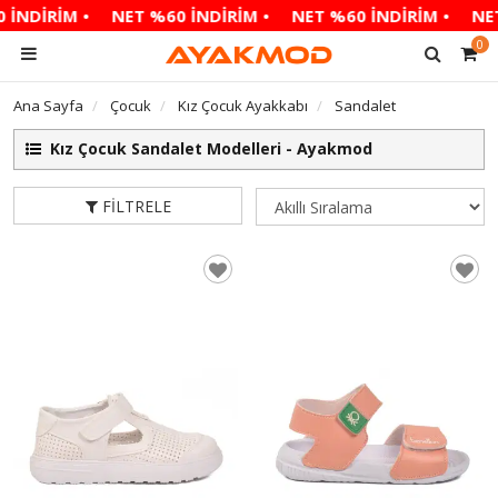
RİM •
NET %60 İNDİRİM •
NET %60 İNDİRİM •
NET %60
0
Ana Sayfa
Çocuk
Kız Çocuk Ayakkabı
Sandalet
Kız Çocuk Sandalet Modelleri - Ayakmod
FILTRELE