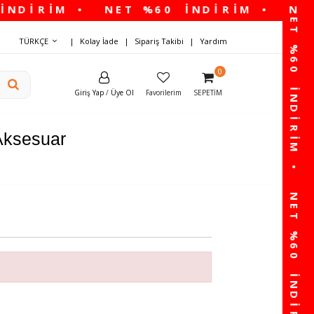
TÜRKÇE
Kolay İade
Sipariş Takibi
Yardım
0
Giriş Yap
/
Üye Ol
Favorilerim
SEPETIM
Aksesuar