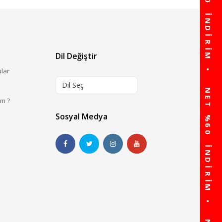
Dil Değiştir
ular
Dil Seç
im ?
Sosyal Medya