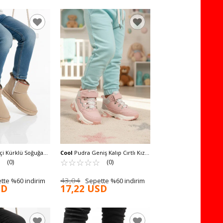
çi Kürklü Soğuğa
Cool
Pudra Geniş Kalıp Cırtlı Kız
ocuk Bot Ugy F
☆
★
Çocuk Bot Evil P
☆
★
☆
★
☆
★
☆
★
☆
★
(0)
(0)
43,04
tte %60 indirim
Sepette %60 indirim
SD
17,22 USD