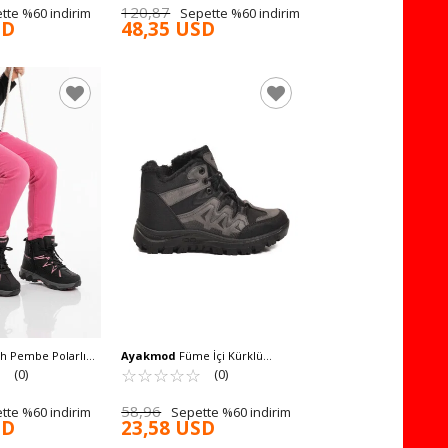
120,87
tte %60 indirim
Sepette %60 indirim
SD
48,35 USD
h Pembe Polarlı
Ayakmod
Füme İçi Kürklü
cuk Outdoor Bot
☆
★
Kaymaz Taban Soğuğa Dirençli
☆
★
☆
★
☆
★
☆
★
☆
★
(0)
(0)
Unisex Bot 710 G
58,96
tte %60 indirim
Sepette %60 indirim
SD
23,58 USD