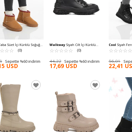
aba Süet İçi Kürklü Soğuğa
Walkway
Siyah Cilt İçi Kürklü
Cool
Siyah Ferm
li Kız Çocuk Bot Ugy F
☆
★
☆
★
☆
★
Kadın Bot Serpentis Z
☆
★
☆
★
☆
★
☆
★
☆
★
Kaymaz Taban 
☆
★
☆
★
☆
★
☆
★
(0)
(0)
Cool Aisha F
8
44,22
56,01
Sepette %60 indirim
Sepette %60 indirim
Sepe
15 USD
17,69 USD
22,41 U