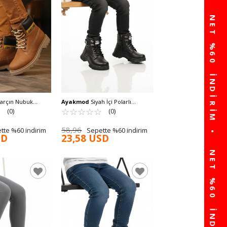
arçın Nubuk
Ayakmod
Siyah İçi Polarlı
li Kaymaz Unisex
☆
★
Kaymaz Taban Unisex Çocuk Bot
☆
★
☆
★
☆
★
☆
★
☆
★
(0)
(0)
24035 F
58,96
tte %60 indirim
Sepette %60 indirim
SD
23,58 USD