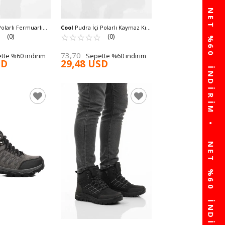
Polarlı Fermuarlı
Cool
Pudra İçi Polarlı Kaymaz Kız
Evla P
☆
★
Çocuk Bot Selis F
☆
★
☆
★
☆
★
☆
★
☆
★
(0)
(0)
73,70
tte %60 indirim
Sepette %60 indirim
SD
29,48 USD