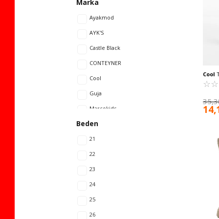
Marka
Ayakmod
AYK'S
Castle Black
CONTEYNER
Cool
T
Cool
Direnç
☆
★
☆
★
Guja
35,3
14,
Marcokids
Beden
Mc Jamper
Pepino
21
Promax
22
Scooter
23
United Colors Of Benetton
24
Walkway
25
26