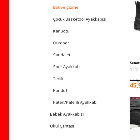
Bot ve Çizme
Çocuk Basketbol Ayakkabısı
Kar Botu
Outdoor
Sandalet
Scoot
Spor Ayakkabı
Geçir
☆
★
☆
★
Terlik
114,
45,
Panduf
Paten/Patenli Ayakkabı
Bebek Ayakkabısı
Okul Çantası