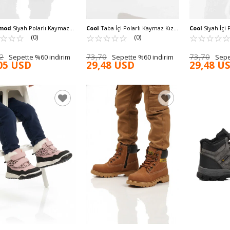
mod
Siyah Polarlı Kaymaz
Cool
Taba İçi Polarlı Kaymaz Kız
Cool
Siyah İçi 
 Outdoor Bot 2301 F
☆
★
☆
★
☆
★
Çocuk Bot Selis F
☆
★
☆
★
☆
★
☆
★
☆
★
Kız Çocuk Bot 
☆
★
☆
★
☆
★
☆
★
(0)
(0)
2
73,70
73,70
Sepette %60 indirim
Sepette %60 indirim
Sepe
05 USD
29,48 USD
29,48 U