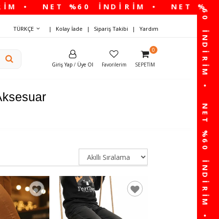
TÜRKÇE
Kolay İade
Sipariş Takibi
Yardım
0
Giriş Yap
/
Üye Ol
Favorilerim
SEPETIM
Aksesuar