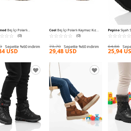
mod
Bej İçi Polarlı
Cool
Bej İçi Polarlı Kaymaz Kız
Pepino
Siyah S
rlı Kız Çocuk Çizme Cool
☆
★
☆
★
☆
★
Çocuk Bot Caneda F
☆
★
☆
★
☆
★
☆
★
☆
★
Soğuğa Dirençl
☆
★
☆
★
☆
★
☆
★
(0)
(0)
26K F
2096 F
0
73,70
64,86
Sepette %60 indirim
Sepette %60 indirim
Sepe
84 USD
29,48 USD
25,94 U