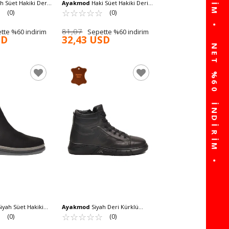
h Süet Hakiki Deri
Ayakmod
Haki Süet Hakiki Deri
 Bot Po 2439 M
☆
★
Erkek Chelsea Bot 684016 M
☆
★
☆
★
☆
★
☆
★
☆
★
(0)
(0)
81,07
tte %60 indirim
Sepette %60 indirim
SD
32,43 USD
iyah Süet Hakiki
Ayakmod
Siyah Deri Kürklü
lsea Bot 153-5545
☆
★
Kaymaz Soğuğa Dirençli Erkek
☆
★
☆
★
☆
★
☆
★
☆
★
(0)
(0)
Bot 2K1238-HK-510 M