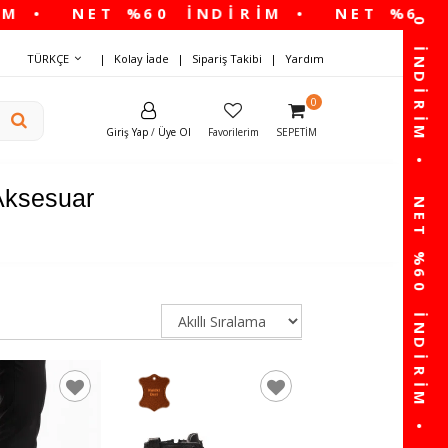
TÜRKÇE
Kolay İade
Sipariş Takibi
Yardım
0
Giriş Yap
/
Üye Ol
Favorilerim
SEPETIM
Aksesuar