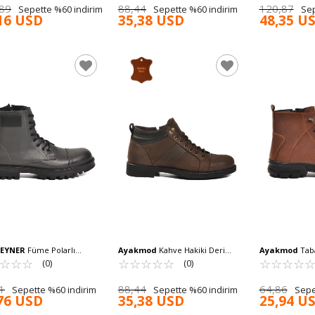
89
88,44
120,87
Sepette %60 indirim
Sepette %60 indirim
Sep
16 USD
35,38 USD
48,35 U
EYNER
Füme Polarlı
Ayakmod
Kahve Hakiki Deri
Ayakmod
Taba
arlı Bağcıklı Kaymaz Erkek
☆
★
☆
★
☆
★
Kaymaz Taban Erkek Bot 02832 M
☆
★
☆
★
☆
★
☆
★
☆
★
Kaymaz Fermua
☆
★
☆
★
☆
★
☆
★
(0)
(0)
56 M
M
1
88,44
64,86
Sepette %60 indirim
Sepette %60 indirim
Sepe
76 USD
35,38 USD
25,94 U