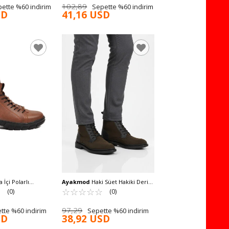
102,89
ette %60 indirim
Sepette %60 indirim
SD
41,16 USD
 İçi Polarlı
Ayakmod
Haki Süet Hakiki Deri
rlı Erkek Bot 660
☆
★
Bağcıklı Erkek Bot Po 2439 M
☆
★
☆
★
☆
★
☆
★
☆
★
(0)
(0)
97,29
tte %60 indirim
Sepette %60 indirim
SD
38,92 USD