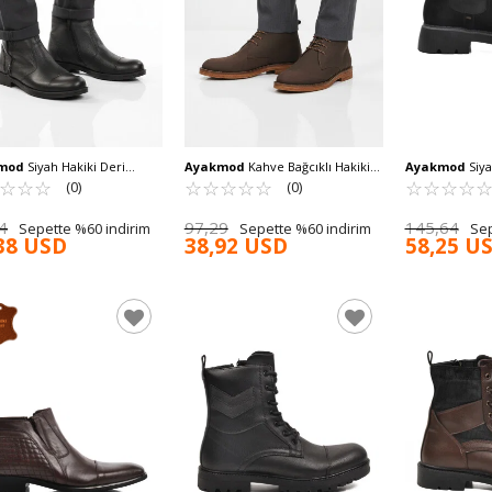
mod
Siyah Hakiki Deri
Ayakmod
Kahve Bağcıklı Hakiki
Ayakmod
Siya
ü Soğuğa Dirençli Kaymaz
☆
★
☆
★
☆
★
Deri Erkek Klasik Bot Po 235 M
☆
★
☆
★
☆
★
☆
★
☆
★
Erkek Chelsea
☆
★
☆
★
☆
★
☆
★
(0)
(0)
 Bot 797 M
M
4
97,29
145,64
Sepette %60 indirim
Sepette %60 indirim
Sep
38 USD
38,92 USD
58,25 U