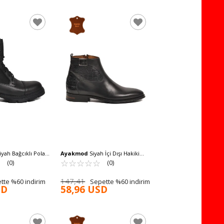
yah Bağcıklı Polarlı
Ayakmod
Siyah İçi Dışı Hakiki
Erkek Bot 638 M
☆
★
Deri Fermuarlı Erkek Klasik Bot
☆
★
☆
★
☆
★
☆
★
☆
★
(0)
(0)
3312 M
147,41
tte %60 indirim
Sepette %60 indirim
SD
58,96 USD