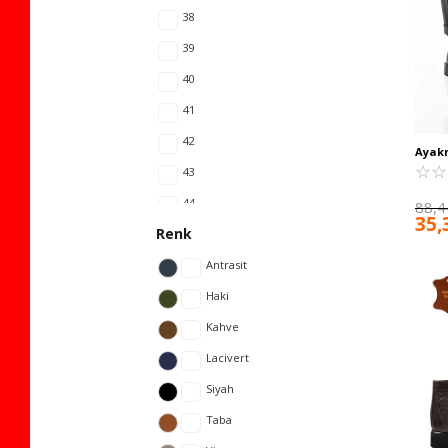
38
39
40
41
42
Ayak
Kürkl
☆
★
☆
★
43
Erkek
44
88,4
35,
Renk
45
Antrasit
Haki
Kahve
Lacivert
Siyah
Taba