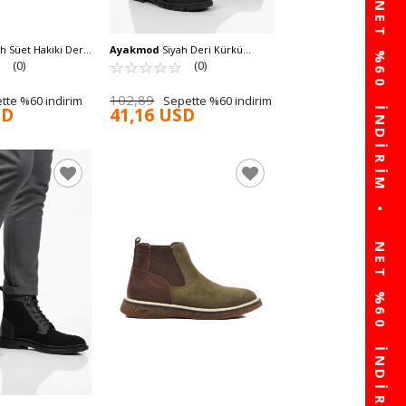
h Süet Hakiki Deri
Ayakmod
Siyah Deri Kürkü
 Bot 684016 M
☆
★
Soğuğa Dirençli Kaymaz Erkek
☆
★
☆
★
☆
★
☆
★
☆
★
(0)
(0)
Bot 2K8518 M
102,89
tte %60 indirim
Sepette %60 indirim
SD
41,16 USD