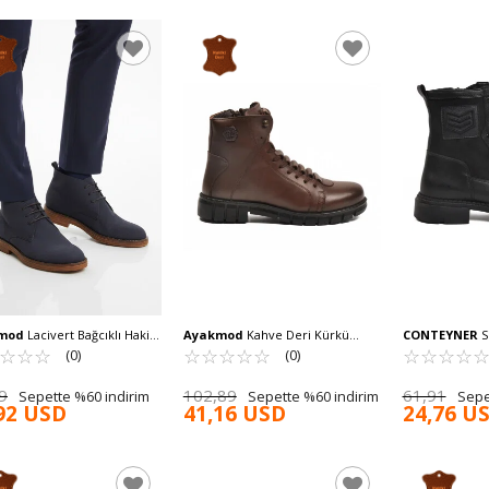
mod
Lacivert Bağcıklı Hakiki
Ayakmod
Kahve Deri Kürkü
CONTEYNER
Si
rkek Klasik Bot Po 235 M
☆
★
☆
★
☆
★
Soğuğa Dirençli Kaymaz Erkek
☆
★
☆
★
☆
★
☆
★
☆
★
Kaymaz Taban 
☆
★
☆
★
☆
★
☆
★
(0)
(0)
Bot 2K8518 M
9
102,89
61,91
Sepette %60 indirim
Sepette %60 indirim
Sepe
92 USD
41,16 USD
24,76 U