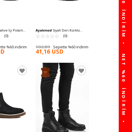
hve İçi Polarlı
Ayakmod
Siyah Deri Kürklü
Uzun Erkek Bot
☆
★
Soğuğa Dirençli Kaymaz Erkek
☆
★
☆
★
☆
★
☆
★
☆
★
(0)
(0)
Bot 2K1426-HK-700 M
102,89
tte %60 indirim
Sepette %60 indirim
SD
41,16 USD