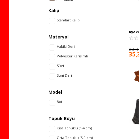
Vizon
Kalıp
Kum
Standart Kalıp
Ayak
Materyal
Erkek
☆
★
☆
★
Hakiki Deri
88,4
35,
Polyester Karışımlı
Süet
Suni Deri
Model
Bot
Topuk Boyu
Kısa Topuklu (1-4 cm)
Orta Topuklu (5-9 cm)