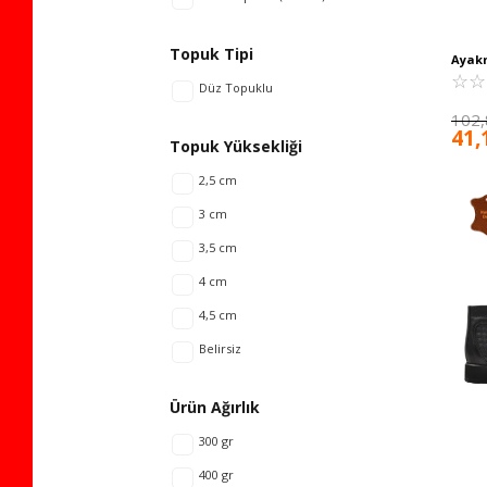
Topuk Tipi
Ayak
Soğuğ
☆
★
☆
★
Düz Topuklu
Bot 2
102,
41,
Topuk Yüksekliği
2,5 cm
3 cm
3,5 cm
4 cm
4,5 cm
Belirsiz
Ürün Ağırlık
300 gr
400 gr