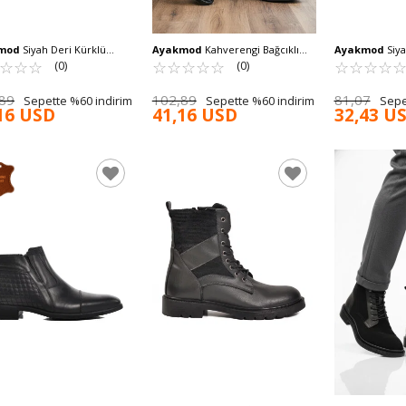
mod
Siyah Deri Kürklü
Ayakmod
Kahverengi Bağcıklı
Ayakmod
Siya
a Dirençli Kaymaz Erkek
☆
★
☆
★
☆
★
Hakiki Deri Erkek Bot AG1188-
☆
★
☆
★
☆
★
☆
★
☆
★
Erkek Chelsea
☆
★
☆
★
☆
★
☆
★
(0)
(0)
K0621-HK-3506 M
1013 M
89
102,89
81,07
Sepette %60 indirim
Sepette %60 indirim
Sepe
16 USD
41,16 USD
32,43 U