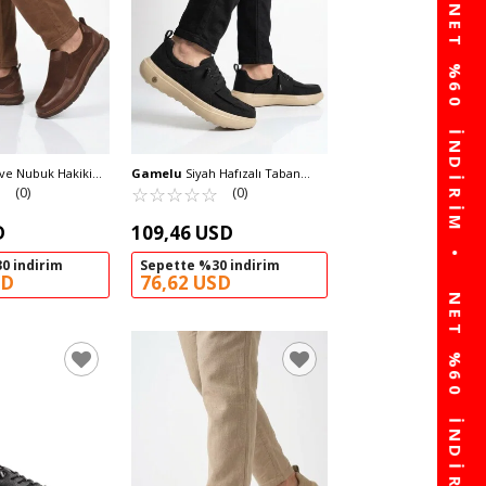
Gamelu
Siyah Hafızalı Taban
Erkek Casual
☆
★
Hafif Erkek Casual Ayakkabı Wood
☆
★
☆
★
☆
★
☆
★
☆
★
(0)
(0)
 M
M
D
109,46 USD
0 indirim
Sepette %30 indirim
SD
76,62 USD