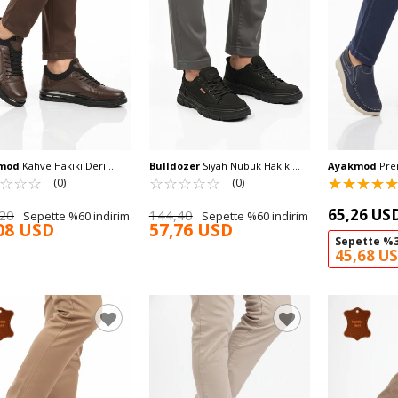
mod
Kahve Hakiki Deri
Bulldozer
Siyah Nubuk Hakiki
Ayakmod
Pre
edik Erkek Casual Ayakkabı
☆
★
☆
★
☆
★
Deri Erkek Casual Ayakkabı
☆
★
☆
★
☆
★
☆
★
☆
★
Nubuk Hakiki 
☆
★
☆
★
☆
★
☆
★
(0)
(0)
260081 M
Erkek Casual A
65,26 US
20
144,40
Sepette %60 indirim
Sepette %60 indirim
08 USD
57,76 USD
Sepette %3
45,68 U