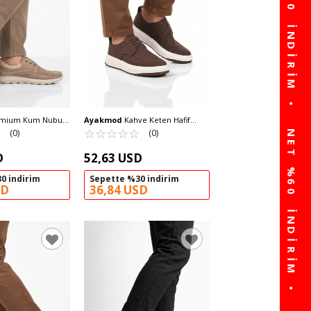
mium Kum Nubuk
Ayakmod
Kahve Keten Hafif
kek Casual Ayakkabı
☆
★
Erkek Casual Ayakkabı 486 M
☆
★
☆
★
☆
★
☆
★
☆
★
(0)
(0)
D
52,63 USD
0 indirim
Sepette %30 indirim
SD
36,84 USD