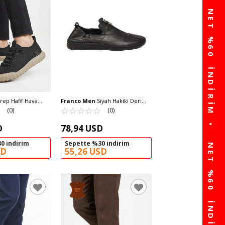
rep Hafif Hava
Franco Men
Siyah Hakiki Deri
 Erkek Günlük
☆
★
Erkek Casual Ayakkabı 612 M
☆
★
☆
★
☆
★
☆
★
☆
★
(0)
(0)
2065 M
D
78,94 USD
0 indirim
Sepette %30 indirim
SD
55,26 USD