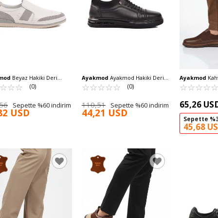
mod
Beyaz Hakiki Deri
Ayakmod
Ayakmod Hakiki Deri
Ayakmod
Kahve Nubuk Hakiki
 Casual Ayakkabı 5Y2064-
☆
★
☆
★
☆
★
Erkek Casual Ayakkabı 117 M
☆
★
☆
★
☆
★
☆
★
☆
★
Deri Anatomik 
☆
★
☆
★
☆
★
☆
★
(0)
(0)
M
Ayakkabı 3704
65,26 US
56
110,51
Sepette %60 indirim
Sepette %60 indirim
82 USD
44,21 USD
Sepette %3
45,68 U