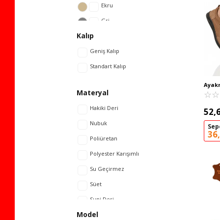
Noka
49
Ekru
Pierre Cardin
50
Gri
Kalıp
Scootland
Haki
Tardelli
Geniş Kalıp
Kahve
Voyager
Standart Kalıp
Siyah
Walkway
Kum
Ayak
Materyal
Kum H
☆
★
☆
★
Lacivert
Ayakk
Hakiki Deri
52,
Mavi
Nubuk
Sep
Vizon
36
Poliüretan
Polyester Karışımlı
Su Geçirmez
Süet
Suni Deri
Model
Tekstil