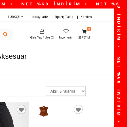
TÜRKÇE
Kolay İade
Sipariş Takibi
Yardım
0
Giriş Yap
/
Üye Ol
Favorilerim
SEPETIM
Aksesuar