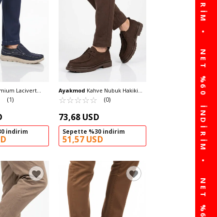
mium Lacivert
Ayakmod
Kahve Nubuk Hakiki
Deri Anatomik
☆
★
Deri Erkek Casual Ayakkabı 1005
☆
★
☆
★
☆
★
☆
★
☆
★
(1)
(0)
yakkabı 2406 M
M
D
73,68 USD
0 indirim
Sepette %30 indirim
SD
51,57 USD