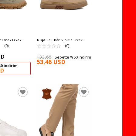
Guja
Bej Hafif Slip-On Erkek
bı 26Y518 M
☆
★
Casual Ayakkabı 25Y501-6 M
☆
★
☆
★
☆
★
☆
★
☆
★
(0)
(0)
SD
133,65
Sepette %60 indirim
53,46 USD
0 indirim
SD