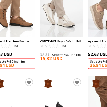
mod Premium
Premium
CONTEYNER
Beyaz Bağcıklı Hafif
Ayakmod
Pre
akiki Deri Erkek Casual
☆
★
☆
★
☆
★
Esnek Erkek Sneaker 584 M
☆
★
☆
★
☆
★
☆
★
☆
★
Hakiki Deri Er
☆
★
☆
★
☆
★
☆
★
(0)
(0)
abı 2101 M
2407 M
63 USD
52,63 US
38,31
Sepette %60 indirim
15,32 USD
ette %30 indirim
Sepette %3
,84 USD
36,84 U