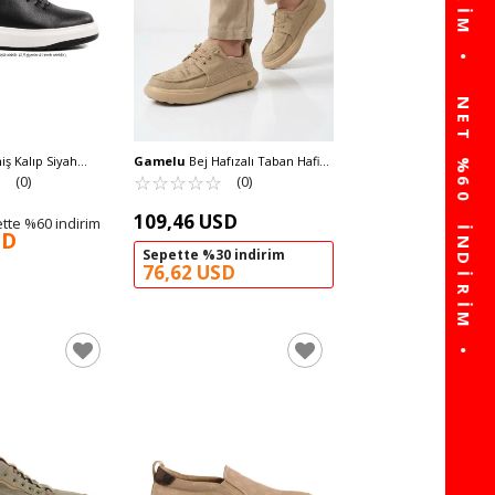
ş Kalıp Siyah
Gamelu
Bej Hafızalı Taban Hafif
ğcıklı Erkek Casual
☆
★
Erkek Casual Ayakkabı Wood M
☆
★
☆
★
☆
★
☆
★
☆
★
(0)
(0)
M
109,46 USD
tte %60 indirim
SD
Sepette %30 indirim
76,62 USD