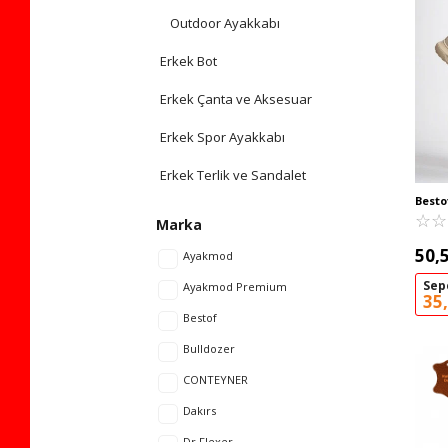
Outdoor Ayakkabı
Erkek Bot
Erkek Çanta ve Aksesuar
Erkek Spor Ayakkabı
Erkek Terlik ve Sandalet
Besto
Esnek
☆
★
☆
★
Marka
BST-2
50,
Ayakmod
Sep
Ayakmod Premium
35
Bestof
Bulldozer
CONTEYNER
Dakırs
Dr.Flexer