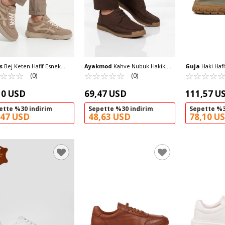
s
Bej Keten Hafif Esnek
Ayakmod
Kahve Nubuk Hakiki
Guja
Haki Hafif Esnek Erkek
 Casual Ayakkabı 2308 M
☆
★
☆
★
☆
★
Deri Erkek Casual Ayakkabı 62401
☆
★
☆
★
☆
★
☆
★
☆
★
Casual Ayakka
☆
★
☆
★
☆
★
☆
★
(0)
(0)
M
10 USD
69,47 USD
111,57 U
ette %30 indirim
Sepette %30 indirim
Sepette %3
,47 USD
48,63 USD
78,10 U