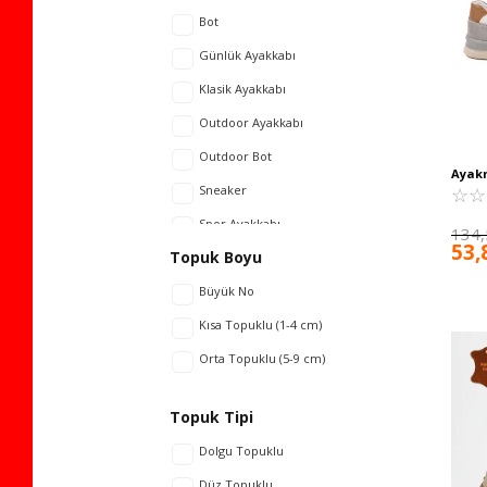
Bot
Günlük Ayakkabı
Klasik Ayakkabı
Outdoor Ayakkabı
Outdoor Bot
Ayak
Erkek
☆
★
☆
★
Sneaker
R176 
Spor Ayakkabı
134,
53,
Topuk Boyu
Büyük No
Kısa Topuklu (1-4 cm)
Orta Topuklu (5-9 cm)
Topuk Tipi
Dolgu Topuklu
Düz Topuklu