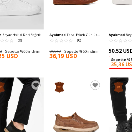
n
Beyaz Hakiki Deri Bağcıklı
Ayakmod
Taba Erkek Günlük
Ayakmod
Beya
 Sneaker Tommy M
☆
★
☆
★
☆
★
Ayakkabı 245535 M
☆
★
☆
★
☆
★
☆
★
☆
★
Esnek Erkek Ca
☆
★
☆
★
☆
★
☆
★
(0)
(0)
M
50,52 US
2
90,47
Sepette %60 indirim
Sepette %60 indirim
25 USD
36,19 USD
Sepette %3
35,36 U