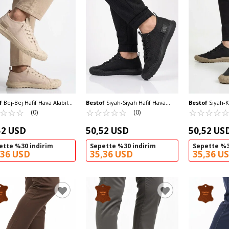
f
Bej-Bej Hafif Hava Alabilen
Bestof
Siyah-Siyah Hafif Hava
Bestof
Siyah-K
 Erkek Günlük Ayakkabı
☆
★
☆
★
☆
★
Alabilen Esnek Erkek Günlük
☆
★
☆
★
☆
★
☆
★
☆
★
Alabilen Esnek
☆
★
☆
★
☆
★
☆
★
(0)
(0)
065 M
Ayakkabı BST-2065 M
Ayakkabı BST-
52 USD
50,52 USD
50,52 US
ette %30 indirim
Sepette %30 indirim
Sepette %3
,36 USD
35,36 USD
35,36 U