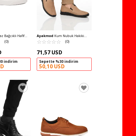
z Bağcıklı Hafif
Ayakmod
Kum Nubuk Hakiki
sual Ayakkabı 554
☆
★
Deri Ortopedik Erkek Casual
☆
★
☆
★
☆
★
☆
★
☆
★
(0)
(0)
Ayakkabı 308 M
D
71,57 USD
0 indirim
Sepette %30 indirim
SD
50,10 USD