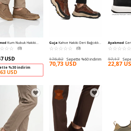
mod
Kum Nubuk Hakiki
Guja
Kahve Hakiki Deri Bağcıklı
Ayakmod
Geni
rkek Casual Ayakkabı 62401
☆
★
☆
★
☆
★
Erkek Sneaker 25K570 M
☆
★
☆
★
☆
★
☆
★
☆
★
Beyaz Lastik Ba
☆
★
☆
★
☆
★
☆
★
(0)
(0)
Ayakkabı 404 
47 USD
176,82
57,17
Sepette %60 indirim
Sepe
70,73 USD
22,87 U
ette %30 indirim
,63 USD