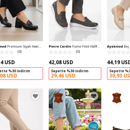
mod
Premium Siyah Hakiki
Pierre Cardin
Füme Fileli Hafif
Ayakmod
Bej 
adın Topuklu Klasik
☆
★
☆
★
☆
★
Kolay Giyilebilir Kadın Günlük
☆
★
☆
★
☆
★
☆
★
☆
★
Ayakkabı 49110
☆
★
☆
★
☆
★
☆
★
(0)
(0)
abı 44259 Z
Ayakkabı PC-54698 Z
54 USD
42,08 USD
44,19 US
ette %30 indirim
Sepette %30 indirim
Sepette %3
,08 USD
29,46 USD
30,93 U