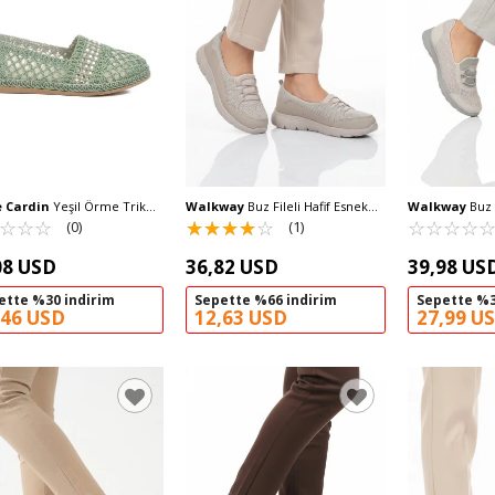
e Cardin
Yeşil Örme Triko
Walkway
Buz Fileli Hafif Esnek
Walkway
Buz F
 Babet PC-54570 Z
☆
★
☆
★
☆
★
Kadın Günlük Yürüyüş ve Spor
☆
★
☆
★
☆
★
☆
★
☆
★
Kolay Giyilebil
☆
★
☆
★
☆
★
☆
★
(0)
(1)
Ayakkabı Bst-1009 G
Ayakkabı 575 
08 USD
36,82 USD
39,98 US
ette %30 indirim
Sepette %66 indirim
Sepette %3
,46 USD
12,63 USD
27,99 U