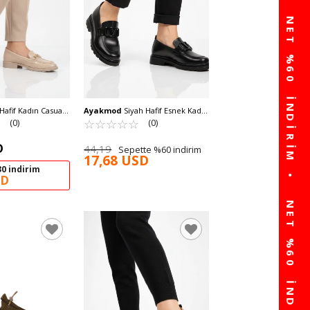
Hafif Kadın Casual
Ayakmod
Siyah Hafif Esnek Kadın
1 Z
☆
★
Casual Ayakkabı 2644 Z
☆
★
☆
★
☆
★
☆
★
☆
★
(0)
(0)
D
44,19
Sepette %60 indirim
17,68 USD
0 indirim
SD