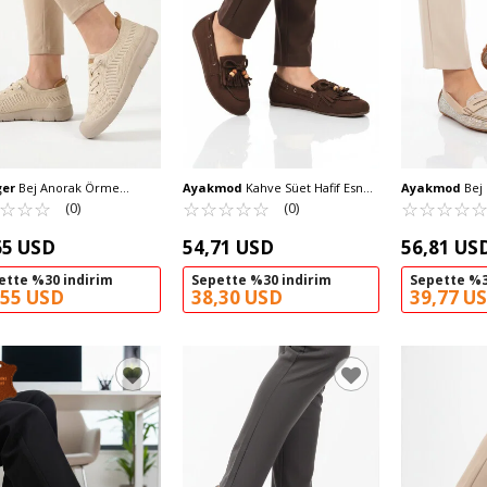
ger
Bej Anorak Örme
Ayakmod
Kahve Süet Hafif Esnek
Ayakmod
Bej 
mik Kadın Casual Ayakkabı
☆
★
☆
★
☆
★
Kadın Babet Ayakkabı 572488 Z
☆
★
☆
★
☆
★
☆
★
☆
★
İşlemeli Hafif
☆
★
☆
★
☆
★
☆
★
(0)
(0)
Z
302122 Z
65 USD
54,71 USD
56,81 US
ette %30 indirim
Sepette %30 indirim
Sepette %3
,55 USD
38,30 USD
39,77 U