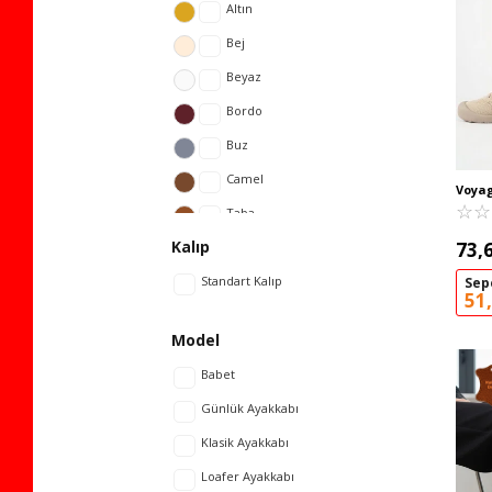
44
Altın
Bej
Beyaz
Bordo
Buz
Camel
Voya
Anato
☆
★
☆
★
Taba
B667 
Kalıp
73,
Ekru
Standart Kalıp
Antrasit
Sep
51
Gri
Model
Gümüş
Babet
Haki
Günlük Ayakkabı
Kahve
Klasik Ayakkabı
Kırmızı
Loafer Ayakkabı
Kum