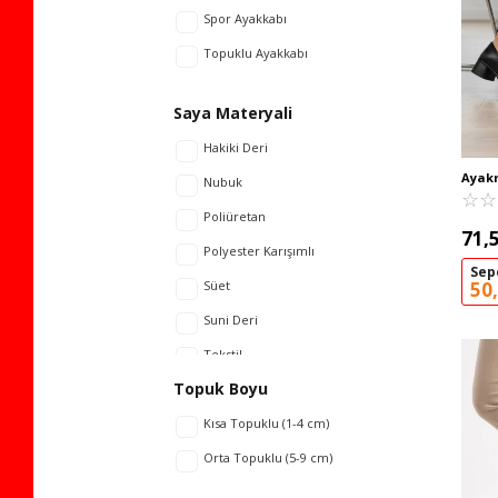
Spor Ayakkabı
Lacivert
Topuklu Ayakkabı
Mavi
Platin
Saya Materyali
Gül Kurusu
Hakiki Deri
Siyah
Ayak
Nubuk
Deri K
☆
★
☆
★
Yeşil
Ayakk
Poliüretan
71,
Vizon
Polyester Karışımlı
Sep
50
Süet
Suni Deri
Tekstil
Topuk Boyu
Triko
Kısa Topuklu (1-4 cm)
Orta Topuklu (5-9 cm)