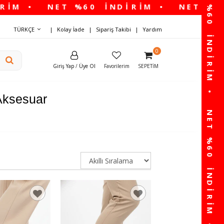
TÜRKÇE
Kolay İade
Sipariş Takibi
Yardım
0
Giriş Yap
/
Üye Ol
Favorilerim
SEPETIM
Aksesuar