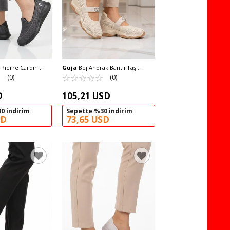
Pierre Cardin
Guja
Bej Anorak Bantlı Taş
if Kolay Giyebilir
☆
★
İşlemeli Kadın Casual Ayakkabı
☆
★
☆
★
☆
★
☆
★
☆
★
(0)
(0)
yakkabısı PC-
26Y305 G
D
105,21 USD
0 indirim
Sepette %30 indirim
SD
73,65 USD