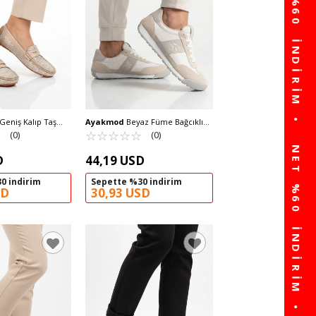
Geniş Kalıp Taş
Ayakmod
Beyaz Füme Bağcıklı
 Esnek Kadın Babet
☆
★
Hafif Kadın Günlük Ayakkabı
☆
★
☆
★
☆
★
☆
★
☆
★
(0)
(0)
Poizz 26136 M
D
44,19 USD
0 indirim
Sepette %30 indirim
SD
30,93 USD