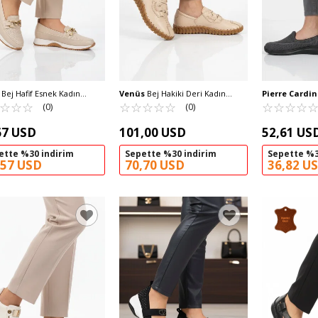
Bej Hafif Esnek Kadın
Venüs
Bej Hakiki Deri Kadın
Pierre Cardin
 Ayakkabı 064 Z
☆
★
☆
★
☆
★
Casual Ayakkabı 2010731Y Z
☆
★
☆
★
☆
★
☆
★
☆
★
Babet Fileli Haf
☆
★
☆
★
☆
★
☆
★
(0)
(0)
Kadın Günlük A
30168 Z
67 USD
101,00 USD
52,61 US
ette %30 indirim
Sepette %30 indirim
Sepette %3
,57 USD
70,70 USD
36,82 U