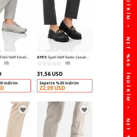
ileli Hafif Esnek
AYK'S
Siyah Hafif Kadın Casual
ir Kadın Casual
☆
★
Ayakkabı 1005 Z
☆
★
☆
★
☆
★
☆
★
☆
★
(0)
(0)
G
D
31,56 USD
0 indirim
Sepette %30 indirim
SD
22,09 USD