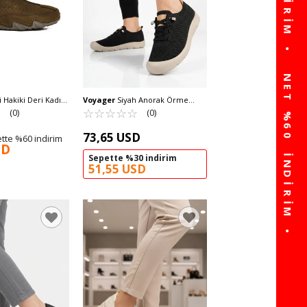
 Hakiki Deri Kadın
Voyager
Siyah Anorak Örme
ı 124-3 Z
☆
★
Anatomik Kadın Casual Ayakkabı
☆
★
☆
★
☆
★
☆
★
☆
★
(0)
(0)
B667 Z
73,65 USD
tte %60 indirim
SD
Sepette %30 indirim
51,55 USD