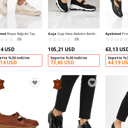
mod
Beyaz Bağcıklı Taş
Guja
Guja Hava Alabilen Bantlı
Ayakmod
Prem
li Hafif Kadın Sneaker
☆
★
☆
★
☆
★
Taş İşlemeli Kadın Casual
☆
★
☆
★
☆
★
☆
★
☆
★
Deri Anatomik 
☆
★
☆
★
☆
★
☆
★
(0)
(0)
6 Z
Ayakkabı Günlük Ayakkabı 26Y305
Ayakkabı 44284
G
34 USD
105,21 USD
63,13 US
ette %30 indirim
Sepette %30 indirim
Sepette %3
,14 USD
73,65 USD
44,19 U