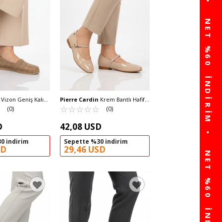
Vizon Geniş Kalıp
Pierre Cardin
Krem Bantlı Hafif
afif Kadın Günlük
☆
★
Kadın Babet PC-54810 Z
☆
★
☆
★
☆
★
☆
★
☆
★
(0)
(0)
2 Z
D
42,08 USD
0 indirim
Sepette %30 indirim
SD
29,46 USD