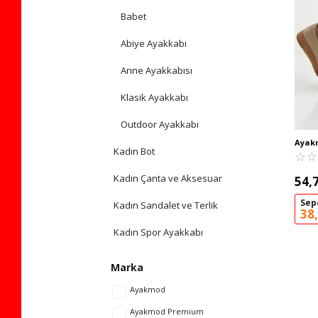
Babet
Abiye Ayakkabı
Anne Ayakkabısı
Klasik Ayakkabı
Outdoor Ayakkabı
Ayak
Kadın Bot
Ortop
☆
★
☆
★
420 Z
Kadın Çanta ve Aksesuar
54,
Sep
Kadın Sandalet ve Terlik
38
Kadın Spor Ayakkabı
Marka
Ayakmod
Ayakmod Premium