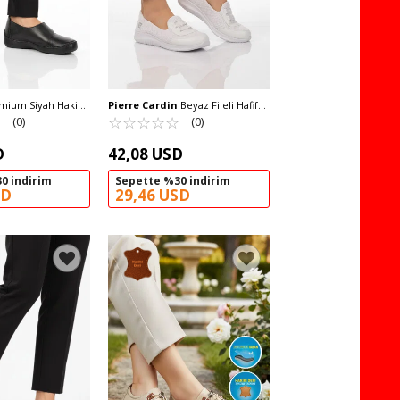
ium Siyah Hakiki
Pierre Cardin
Beyaz Fileli Hafif
Kadın Casual
☆
★
Kolay Giyilebilir Kadın Günlük
☆
★
☆
★
☆
★
☆
★
☆
★
(0)
(0)
 Z
Ayakkabı PC-54698 Z
D
42,08 USD
0 indirim
Sepette %30 indirim
SD
29,46 USD