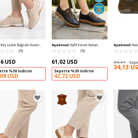
Bej Lastik Bağcıklı Kadın
Ayakmod
Hafif Esnek Rahat
Ayakmod
Haki
 Ayakkabı 068 Z
☆
★
☆
★
☆
★
Hakiki Deri Ortopedik Kadın
☆
★
☆
★
☆
★
☆
★
☆
★
Casual Ayakkab
☆
★
☆
★
☆
★
☆
★
(0)
(0)
Casual Ayakkabı 401 Z
56 USD
61,02 USD
85,31
Sepe
34,13 U
ette %30 indirim
Sepette %30 indirim
,09 USD
42,72 USD