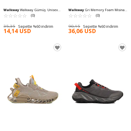
Walkway
Walkway Gümüş Unisex
Walkway
Gri Memory Foam Misina
Krampon Power KR G
☆
★
☆
★
☆
★
☆
★
☆
★
Bağcıklı Erkek Spor Ayakkabı Rada M
☆
★
☆
★
☆
★
☆
★
☆
★
(0)
(0)
35,35
90,15
Sepette %60 indirim
Sepette %60 indirim
14,14 USD
36,06 USD