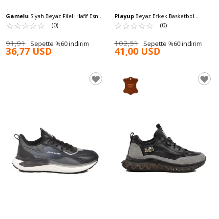
Gamelu
Siyah Beyaz Fileli Hafif Esnek
Playup
Beyaz Erkek Basketbol
Hava Alabilen Erkek Spor Ayakkabı
☆
★
☆
★
☆
★
☆
★
☆
★
Ayakkabısı MS-251-522 M
☆
★
☆
★
☆
★
☆
★
☆
★
(0)
(0)
Point M
91,91
102,51
Sepette %60 indirim
Sepette %60 indirim
36,77 USD
41,00 USD