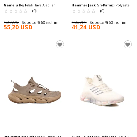
Gamelu
Bej Fileli Hava Alabilen
Hammer Jack
Gri-Kırmızı Polyester
Memory Foam Erkek Sneaker Bright
☆
★
☆
★
☆
★
☆
★
☆
★
Karışımlı Erkek Spor Ayakkabı
☆
★
☆
★
☆
★
☆
★
☆
★
(0)
(0)
M
Jackie101 24746 M
137,99
103,11
Sepette %60 indirim
Sepette %60 indirim
55,20 USD
41,24 USD
Walkway
Bej Hafif Esnek Erkek Spor
Guja
Beyaz Fileli Hafif Esnek Erkek