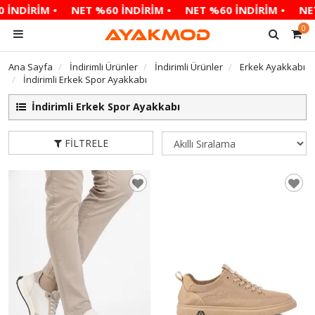
DİRİM •
NET %60 İNDİRİM •
NET %60 İNDİRİM •
NET %6
0
Ana Sayfa
İndirimli Ürünler
İndirimli Ürünler
Erkek Ayakkabı
İndirimli Erkek Spor Ayakkabı
İndirimli Erkek Spor Ayakkabı
FILTRELE