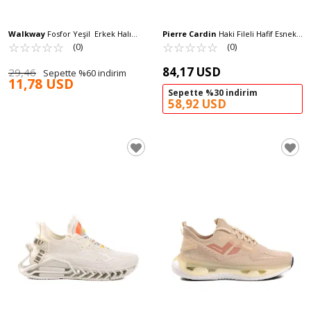
Walkway
Fosfor Yeşil Erkek Halı
Pierre Cardin
Haki Fileli Hafif Esnek
Saha Ayakkabısı Power HS M
☆
★
☆
★
☆
★
☆
★
☆
★
Erkek Spor Ayakkabı PCI-11350 M
☆
★
☆
★
☆
★
☆
★
☆
★
(0)
(0)
84,17 USD
29,46
Sepette %60 indirim
11,78 USD
Sepette %30 indirim
58,92 USD