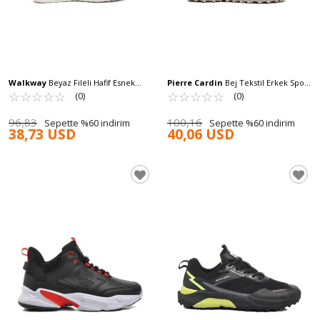
Walkway
Beyaz Fileli Hafif Esnek
Pierre Cardin
Bej Tekstil Erkek Spor
Memory Foam Erkek Spor Ayakkabı
☆
★
☆
★
☆
★
☆
★
☆
★
Ayakkabı PCI-11053 M
☆
★
☆
★
☆
★
☆
★
☆
★
(0)
(0)
Tirispol M
96,83
100,16
Sepette %60 indirim
Sepette %60 indirim
38,73 USD
40,06 USD