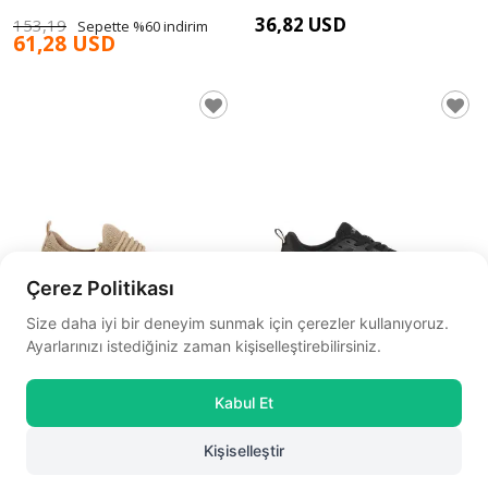
36,82 USD
153,19
Sepette %60 indirim
61,28 USD
Çerez Politikası
Size daha iyi bir deneyim sunmak için çerezler kullanıyoruz.
Ayarlarınızı istediğiniz zaman kişiselleştirebilirsiniz.
Kabul Et
Walkway
Bej Triko Hafif Erkek Spor
Walkway
Siyah Fileli Hafif Esnek
Kişiselleştir
Ayakkabı Pına 103 M
☆
★
☆
★
☆
★
☆
★
☆
★
Memory Foam Erkek Spor Ayakkabı
☆
★
☆
★
☆
★
☆
★
☆
★
(0)
(0)
Tirispol M
0