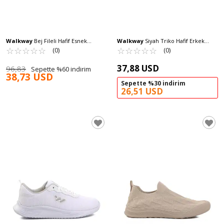
Walkway
Bej Fileli Hafif Esnek
Walkway
Siyah Triko Hafif Erkek
Memory Foam Erkek Spor Ayakkabı
☆
★
☆
★
☆
★
☆
★
☆
★
Spor Ayakkabı Pına 103 M
☆
★
☆
★
☆
★
☆
★
☆
★
(0)
(0)
Tirispol M
37,88 USD
96,83
Sepette %60 indirim
38,73 USD
Sepette %30 indirim
26,51 USD