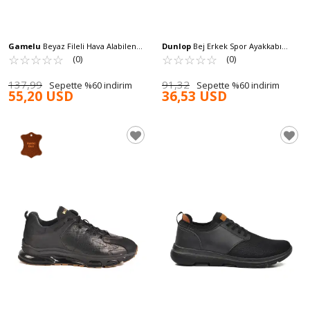
Gamelu
Beyaz Fileli Hava Alabilen
Dunlop
Bej Erkek Spor Ayakkabı
Memory Foam Erkek Sneaker Bright
☆
★
☆
★
☆
★
☆
★
☆
★
DNP-2357 M
☆
★
☆
★
☆
★
☆
★
☆
★
(0)
(0)
M
137,99
91,32
Sepette %60 indirim
Sepette %60 indirim
55,20 USD
36,53 USD