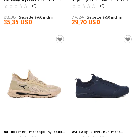
Ayakkabı Asmara M
☆
★
☆
★
☆
★
☆
★
☆
★
Spor Ayakkabı 23Y591-1 M
☆
★
☆
★
☆
★
☆
★
☆
★
(0)
(0)
88,38
74,24
Sepette %60 indirim
Sepette %60 indirim
35,35 USD
29,70 USD
Bulldozer
Bej Erkek Spor Ayakkabı
Walkway
Lacivert-Buz Erkek
231451 M
Sneaker Spark M