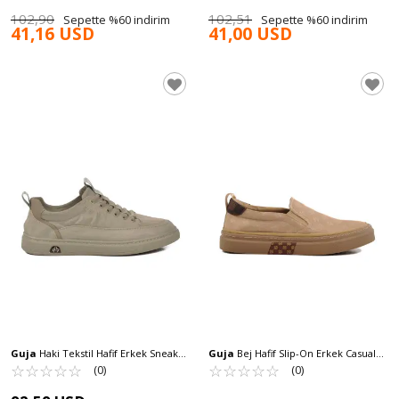
102,90
102,51
Sepette %60 indirim
Sepette %60 indirim
41,16 USD
41,00 USD
Guja
Haki Tekstil Hafif Erkek Sneaker
Guja
Bej Hafif Slip-On Erkek Casual
25Y510-2 M
☆
★
☆
★
☆
★
☆
★
☆
★
Ayakkabı 25Y501-6 M
☆
★
☆
★
☆
★
☆
★
☆
★
(0)
(0)