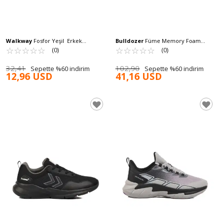
Walkway
Fosfor Yeşil Erkek
Bulldozer
Füme Memory Foam
Krampon Power KR M
☆
★
☆
★
☆
★
☆
★
☆
★
Anorak Hafif Erkek Spor Ayakkabı
☆
★
☆
★
☆
★
☆
★
☆
★
(0)
(0)
231459 M
32,41
102,90
Sepette %60 indirim
Sepette %60 indirim
12,96 USD
41,16 USD