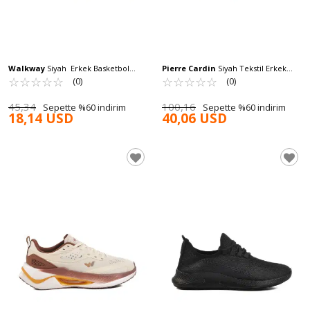
Walkway
Siyah Erkek Basketbol
Pierre Cardin
Siyah Tekstil Erkek
Ayakkabısı Slam Dunk M
☆
★
☆
★
☆
★
☆
★
☆
★
Spor Ayakkabı PCI-11053 M
☆
★
☆
★
☆
★
☆
★
☆
★
(0)
(0)
45,34
100,16
Sepette %60 indirim
Sepette %60 indirim
18,14 USD
40,06 USD