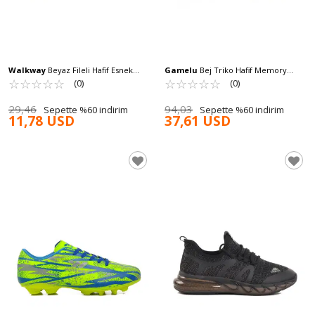
Walkway
Beyaz Fileli Hafif Esnek
Gamelu
Bej Triko Hafif Memory
Erkek Spor Ayakkabı Aldan M
☆
★
☆
★
☆
★
☆
★
☆
★
Foam Erkek Spor Ayakkabı Toss M
☆
★
☆
★
☆
★
☆
★
☆
★
(0)
(0)
29,46
94,03
Sepette %60 indirim
Sepette %60 indirim
11,78 USD
37,61 USD