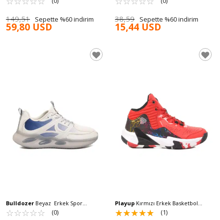
☆
★
☆
★
☆
★
☆
★
☆
★
☆
★
☆
★
☆
★
☆
★
☆
★
(0)
(0)
149,51
38,59
Sepette %60 indirim
Sepette %60 indirim
59,80 USD
15,44 USD
Bulldozer
Beyaz Erkek Spor
Playup
Kırmızı Erkek Basketbol
Ayakkabı 231495 M
☆
★
☆
★
☆
★
☆
★
☆
★
Ayakkabısı MS-251-522 M
☆
★
☆
★
☆
★
☆
★
☆
★
(0)
(1)