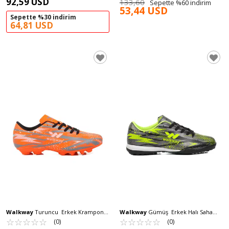
92,59 USD
133,60
Sepette %60 indirim
53,44 USD
Sepette %30 indirim
64,81 USD
Walkway
Turuncu Erkek Krampon
Walkway
Gümüş Erkek Halı Saha
Power KR M
☆
★
☆
★
☆
★
☆
★
☆
★
Ayakkabısı Power HS M
☆
★
☆
★
☆
★
☆
★
☆
★
(0)
(0)