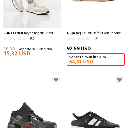
CONTEYNER
Beyaz Bağcıklı Hafif
Guja
Bej Tekstil Hafif Erkek Sneaker
Esnek Erkek Sneaker 584 M
☆
★
☆
★
☆
★
☆
★
☆
★
25Y510-2 M
☆
★
☆
★
☆
★
☆
★
☆
★
(0)
(0)
92,59 USD
38,30
Sepette %60 indirim
15,32 USD
Sepette %30 indirim
64,81 USD