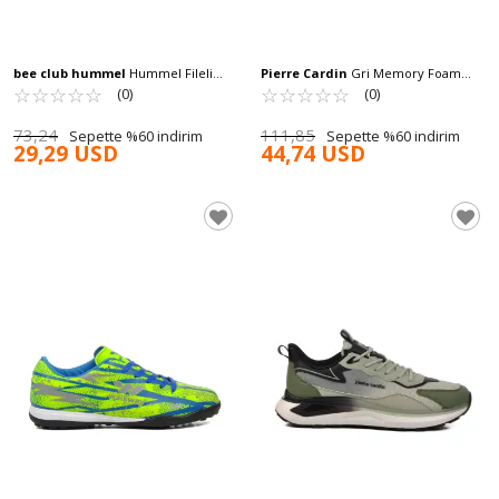
bee club hummel
Hummel Fileli
Pierre Cardin
Gri Memory Foam
Hafif Hava Alan Unisex Spor Ayakkabı
☆
★
☆
★
☆
★
☆
★
☆
★
Hafif Erkek Spor Ayakkabı PCI-11052 M
☆
★
☆
★
☆
★
☆
★
☆
★
(0)
(0)
900110 Hml Montre
73,24
111,85
Sepette %60 indirim
Sepette %60 indirim
29,29 USD
44,74 USD