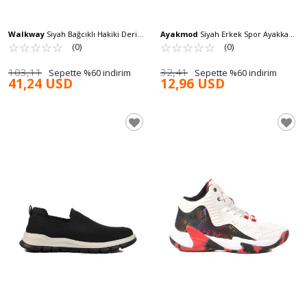
Walkway
Siyah Bağcıklı Hakiki Deri
Ayakmod
Siyah Erkek Spor Ayakkabı
Erkek Casual Ayakkabı 2623 M
☆
★
☆
★
☆
★
☆
★
☆
★
BST-356 M
☆
★
☆
★
☆
★
☆
★
☆
★
(0)
(0)
103,11
32,41
Sepette %60 indirim
Sepette %60 indirim
41,24 USD
12,96 USD