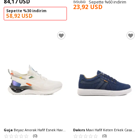
84,17 USD
59,80
Sepette %60 indirim
23,92 USD
Sepette %30 indirim
58,92 USD
Guja
Beyaz Anorak Hafif Esnek Hava
Dakırs
Mavi Hafif Keten Erkek Casaul
Alabilen Erkek Spor Ayakkabı 25Y508
☆
★
☆
★
☆
★
☆
★
☆
★
Ayakkabı 032 M
☆
★
☆
★
☆
★
☆
★
☆
★
(0)
(0)
M