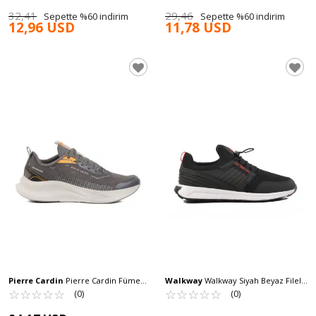
32,41
29,46
Sepette %60 indirim
Sepette %60 indirim
12,96 USD
11,78 USD
Pierre Cardin
Pierre Cardin Füme
Walkway
Walkway Siyah Beyaz Fileli
Fileli Hafif Esnek Erkek Spor Ayakkabı
☆
★
☆
★
☆
★
☆
★
☆
★
Kilit Bağcıklı Erkek Spor Ayakkabı
☆
★
☆
★
☆
★
☆
★
☆
★
(0)
(0)
PCI-11324 M
Canis M