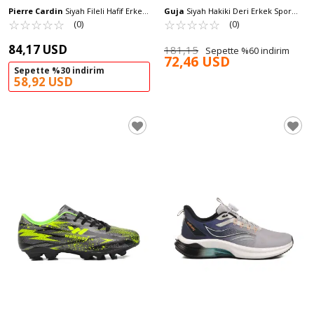
Pierre Cardin
Siyah Fileli Hafif Erkek
Guja
Siyah Hakiki Deri Erkek Spor
Spor Ayakkabı PCI-11350 M
☆
★
☆
★
☆
★
☆
★
☆
★
Ayakkabı 25Y592 M
☆
★
☆
★
☆
★
☆
★
☆
★
(0)
(0)
84,17 USD
181,15
Sepette %60 indirim
72,46 USD
Sepette %30 indirim
58,92 USD