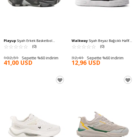
Playup
Siyah Erkek Basketbol
Walkway
Siyah Beyaz Bağcıklı Hafif
Ayakkabısı MS-251-522 M
☆
★
☆
★
☆
★
☆
★
☆
★
Erkek Spor Ayakkabı Sandy M
☆
★
☆
★
☆
★
☆
★
☆
★
(0)
(0)
102,51
32,41
Sepette %60 indirim
Sepette %60 indirim
41,00 USD
12,96 USD