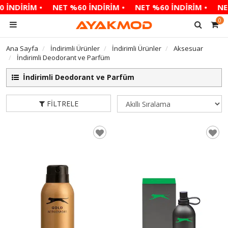
 İNDİRİM •
NET %60 İNDİRİM •
NET %60 İNDİRİM •
NE
0
Ana Sayfa
İndirimli Ürünler
İndirimli Ürünler
Aksesuar
İndirimli Deodorant ve Parfüm
İndirimli Deodorant ve Parfüm
FILTRELE