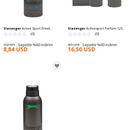
Slazenger
Active Sport Erkek
Slazenger
Activesport Parfüm 125
Deodorant Mavi 150 ML
☆
★
☆
★
☆
★
☆
★
☆
★
Ml ve Deodorant 150 Ml Set Yeşil
☆
★
☆
★
☆
★
☆
★
☆
★
(0)
(0)
22,09
41,24
Sepette %60 indirim
Sepette %60 indirim
8,84 USD
16,50 USD