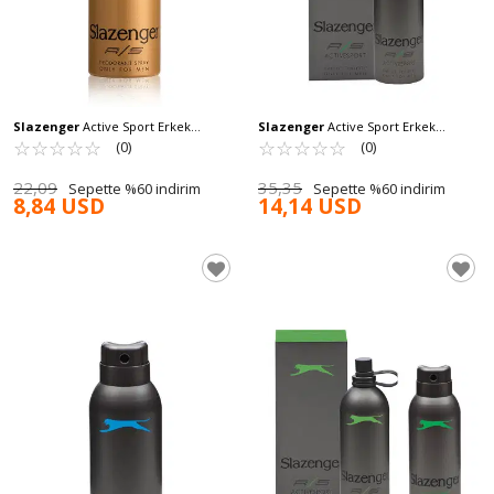
Slazenger
Active Sport Erkek
Slazenger
Active Sport Erkek
Deodorant Gold 150 ML
☆
★
☆
★
☆
★
☆
★
☆
★
Parfüm Yeşil 125 ML
☆
★
☆
★
☆
★
☆
★
☆
★
(0)
(0)
22,09
35,35
Sepette %60 indirim
Sepette %60 indirim
8,84 USD
14,14 USD