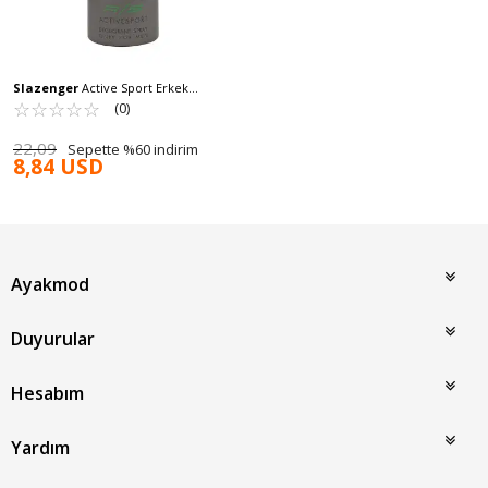
Slazenger
Active Sport Erkek
Deodorant Yeşil 150 ML
☆
★
☆
★
☆
★
☆
★
☆
★
(0)
22,09
Sepette %60 indirim
8,84 USD
Ayakmod
Duyurular
Hesabım
Yardım