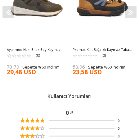
Ayakmod Haki Bilek Boy Kaymaz
Promax Kilit Bağcıklı Kaymaz Taban
Bağcıklı Hafif Unisex Bot 2880 G
☆
★
☆
★
☆
★
☆
★
☆
★
Erkek Çocuk Bot 1977 F
☆
★
☆
★
☆
★
☆
★
☆
★
(0)
(0)
73,70
58,96
Sepette %60 indirim
Sepette %60 indirim
29,48 USD
23,58 USD
Kullanıcı Yorumları
0
/5
☆
★
☆
★
☆
★
☆
★
☆
★
0
☆
★
☆
★
☆
★
☆
★
☆
★
0
☆
★
☆
★
☆
★
☆
★
☆
★
0