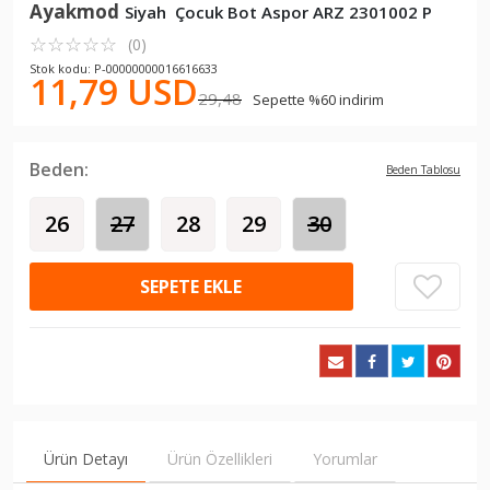
Ayakmod
Siyah Çocuk Bot Aspor ARZ 2301002 P
☆
★
☆
★
☆
★
☆
★
☆
★
(0)
Stok kodu: P-00000000016616633
11,79 USD
29,48
Sepette %60 indirim
Beden:
Beden Tablosu
26
27
28
29
30
SEPETE EKLE
Ürün Detayı
Ürün Özellikleri
Yorumlar