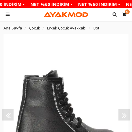
 İNDİRİM •
NET %60 İNDİRİM •
NET %60 İNDİRİM •
NET
0
Ana Sayfa
Çocuk
Erkek Çocuk Ayakkabı
Bot