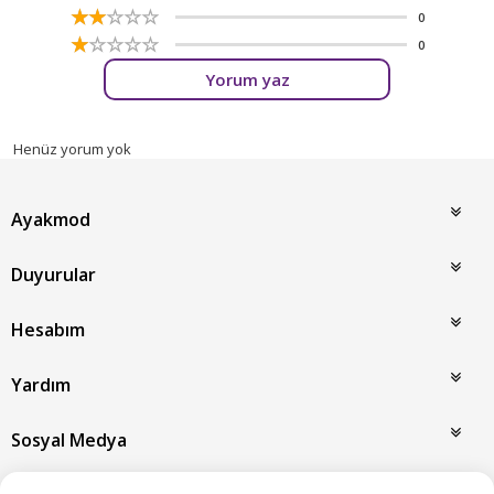
☆
★
☆
★
☆
★
☆
★
☆
★
0
☆
★
☆
★
☆
★
☆
★
☆
★
0
Yorum yaz
Henüz yorum yok
Ayakmod
Duyurular
Hesabım
Yardım
Sosyal Medya
Taksit ve Ödeme Seçenekleri