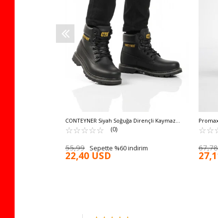
indirim
CONTEYNER Siyah Soğuğa Dirençli Kaymaz
Promax 
Unisex Bot 922 G
☆
★
☆
★
☆
★
☆
★
☆
★
Bot 197
☆
★
☆
★
(0)
55,99
67,78
Sepette %60 indirim
22,40 USD
27,