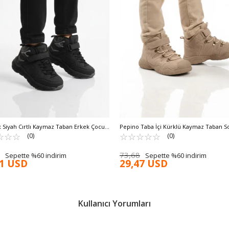
Siyah Cırtlı Kaymaz Taban Erkek Çocuk
Pepino Taba İçi Kürklü Kaymaz Taban S
3 F
☆
★
☆
★
☆
★
Dirençli Erkek Çocuk Bot 2090 F
☆
★
☆
★
☆
★
☆
★
☆
★
(0)
(0)
73,68
Sepette %60 indirim
Sepette %60 indirim
11 USD
29,47 USD
Kullanıcı Yorumları