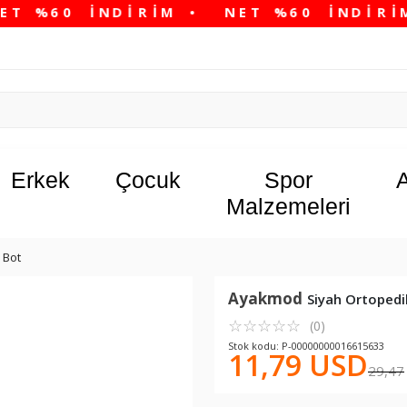
Erkek
Çocuk
Spor
Malzemeleri
Bot
Ayakmod
Siyah Ortopedi
☆
★
☆
★
☆
★
☆
★
☆
★
(0)
Stok kodu: P-00000000016615633
11,79 USD
29,47