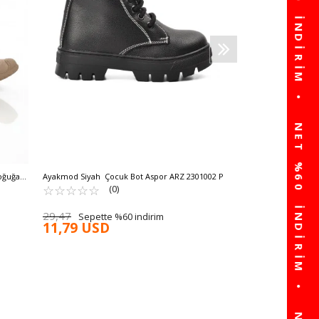
58,94
Sepette %6
23,58 USD
oğuğa
Ayakmod Siyah Çocuk Bot Aspor ARZ 2301002 P
☆
★
☆
★
☆
★
☆
★
☆
★
(0)
29,47
Sepette %60 indirim
11,79 USD