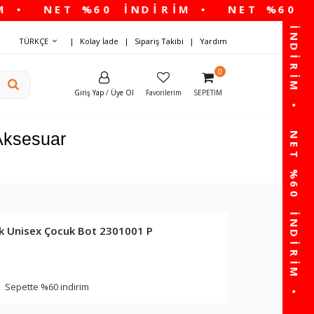
TÜRKÇE
Kolay İade
Sipariş Takibi
Yardım
0
Giriş Yap
/
Üye Ol
Favorilerim
SEPETIM
Aksesuar
k Unisex Çocuk Bot 2301001 P
Sepette %60 indirim