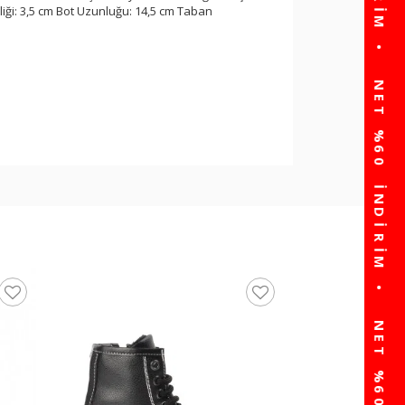
iği: 3,5 cm Bot Uzunluğu: 14,5 cm Taban
Cool Siyah Su İtici 
Outdoor Bot Alfa-25K
☆
★
☆
★
☆
★
☆
★
☆
★
(0)