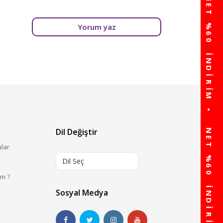
Yorum yaz
Dil Değiştir
ular
Dil Seç
im ?
Sosyal Medya