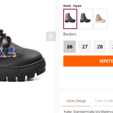
Renk : Siyah
Beden:
26
27
28
SEPETE
Ürün Detayı
Ürün Özelli
Kalıp: Standart Kalıp Dış Materya