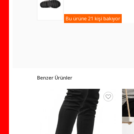
Bu ürüne 21 kişi bakıyor
Benzer Ürünler
oğuğa Dirençli
 Bot 22665 F