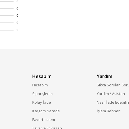
0
0
0
0
0
Hesabım
Yardım
Hesabım
Sıkça Sorulan Sor
Siparişlerim
Yardım / Asistan
Kolay İade
Nasıl İade Edebilir
Kargom Nerede
İşlem Rehberi
Favori Listem
Tavsiye Et Kazan