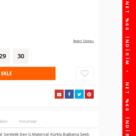
Beden Tablosu
29
30
 EKLE
kleri
Yorumlar
l: Sentetik Deri İç Materyal: Kürklü Bağlama Şekli: