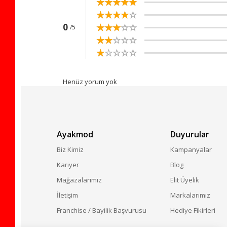
☆
★
☆
★
☆
★
☆
★
☆
★
☆
★
☆
★
☆
★
☆
★
☆
★
☆
★
☆
★
☆
★
☆
★
☆
★
0
/5
☆
★
☆
★
☆
★
☆
★
☆
★
☆
★
☆
★
☆
★
☆
★
☆
★
Henüz yorum yok
Ayakmod
Duyurular
Biz Kimiz
Kampanyalar
Kariyer
Blog
Mağazalarımız
Elit Üyelik
İletişim
Markalarımız
Franchise / Bayilik Başvurusu
Hediye Fikirleri