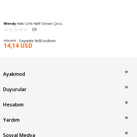
Wendy
Haki Cırtlı Hafif Unisex Çocuk
Sandalet 17370 B
☆
★
☆
★
☆
★
☆
★
☆
★
(0)
35,35
Sepette %60 indirim
14,14 USD
Ayakmod
Duyurular
Hesabım
Yardım
Sosyal Medya