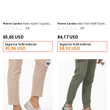
Pierre Cardin
Platin Kadın Topuklu
Pierre Cardin
Haki Fileli Hafif Esnek
Abiye Ayakkabı PC-54504 Z
☆
★
☆
★
☆
★
☆
★
☆
★
Erkek Spor Ayakkabı PCI-11350 M
☆
★
☆
★
☆
★
☆
★
☆
★
(0)
(0)
65,65 USD
84,17 USD
Sepette %30 indirim
Sepette %30 indirim
45,96 USD
58,92 USD