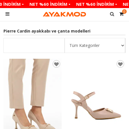
NDİRİM •
NET %60 İNDİRİM •
NET %60 İNDİRİM •
NET %
0
Pierre Cardin ayakkabı ve çanta modelleri