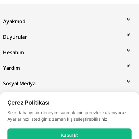
Ayakmod
Duyurular
Hesabım
Yardım
Sosyal Medya
Taksit ve Ödeme Seçenekleri
Çerez Politikası
Size daha iyi bir deneyim sunmak için çerezler kullanıyoruz.
Ayarlarınızı istediğiniz zaman kişiselleştirebilirsiniz.
Kabul Et
Bu site
Vikaon E-Ticaret sistemleri
ile hazırlanmıştır.