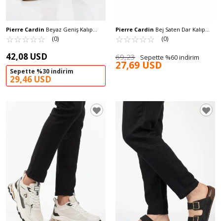
Pierre Cardin
Beyaz Geniş Kalıp
Pierre Cardin
Bej Saten Dar Kalıp
Anorak Örme Hafif Kadın Günlük
☆
★
☆
★
☆
★
☆
★
☆
★
Kadın Abiye Ayakkabı PC-55197 Z
☆
★
☆
★
☆
★
☆
★
☆
★
(0)
(0)
Babet PC-54572 Z
42,08 USD
69,23
Sepette %60 indirim
27,69 USD
Sepette %30 indirim
29,46 USD