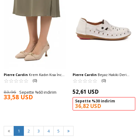
Pierre Cardin
Krem Kadın Kısa İnce
Pierre Cardin
Beyaz Hakiki Deri
Topuklu Ayakkabı PC-55015 Z
☆
★
☆
★
☆
★
☆
★
☆
★
Kadın Günlük Ayakkabı PC-54559 Z
☆
★
☆
★
☆
★
☆
★
☆
★
(0)
(0)
52,61 USD
83,96
Sepette %60 indirim
33,58 USD
Sepette %30 indirim
36,82 USD
1
2
3
4
5