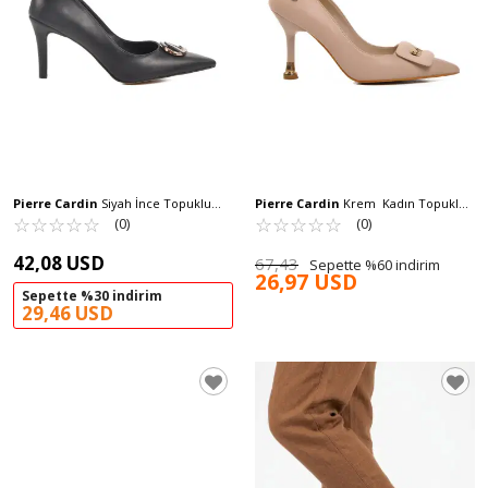
Pierre Cardin
Siyah İnce Topuklu
Pierre Cardin
Krem Kadın Topuklu
Kadın Abiye Ayakkabı PC-54506 Z
☆
★
☆
★
☆
★
☆
★
☆
★
Ayakkabı PC-54029 Z
☆
★
☆
★
☆
★
☆
★
☆
★
(0)
(0)
42,08 USD
67,43
Sepette %60 indirim
26,97 USD
Sepette %30 indirim
29,46 USD