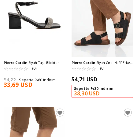
Pierre Cardin
Siyah Taşlı Bilekten
Pierre Cardin
Siyah Cırtlı Hafif Erkek
Bantlı Kadın Abiye Ayakkabı PC-54670
☆
★
☆
★
☆
★
☆
★
☆
★
Sandalet PC-7924 M
☆
★
☆
★
☆
★
☆
★
☆
★
(0)
(0)
Z
54,71 USD
84,22
Sepette %60 indirim
33,69 USD
Sepette %30 indirim
38,30 USD