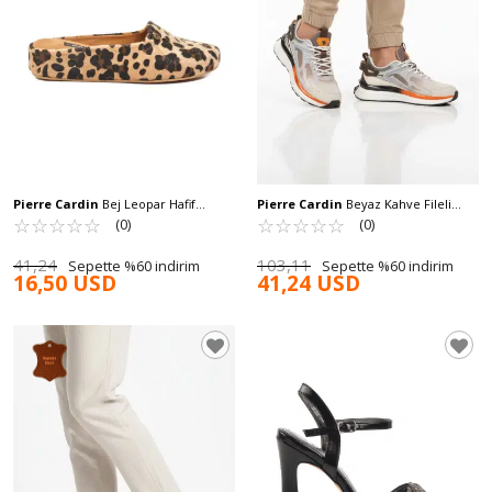
Pierre Cardin
Bej Leopar Hafif
Pierre Cardin
Beyaz Kahve Fileli
Tekstil Süet Önü Kapalı Kadın Ev
☆
★
☆
★
☆
★
☆
★
☆
★
Hafif Esnek Erkek Spor Ayakkabı PCI-
☆
★
☆
★
☆
★
☆
★
☆
★
(0)
(0)
Terliği PC-55371 Z
10105 M
41,24
103,11
Sepette %60 indirim
Sepette %60 indirim
16,50 USD
41,24 USD