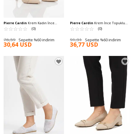
Pierre Cardin
Krem Kadın İnce
Pierre Cardin
Krem İnce Topuklu
Topuklu Ayakkabı PC-55018 Z
☆
★
☆
★
☆
★
☆
★
☆
★
Kadın Abiye Ayakkabı PC-54717 Z
☆
★
☆
★
☆
★
☆
★
☆
★
(0)
(0)
76,59
91,91
Sepette %60 indirim
Sepette %60 indirim
30,64 USD
36,77 USD