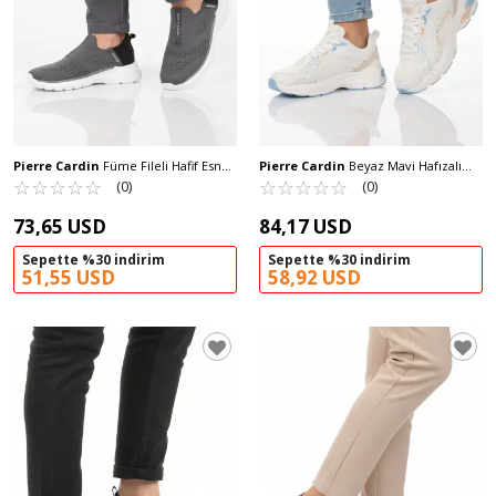
Pierre Cardin
Füme Fileli Hafif Esnek
Pierre Cardin
Beyaz Mavi Hafızalı
Erkek Yürüyüş ve Spor Ayakkabı PCI-
☆
★
☆
★
☆
★
☆
★
☆
★
Taban Fileli Hafif Kadın Spor Ayakkabı
☆
★
☆
★
☆
★
☆
★
☆
★
(0)
(0)
10050 M
PCI-11369 G
73,65 USD
84,17 USD
Sepette %30 indirim
Sepette %30 indirim
51,55 USD
58,92 USD