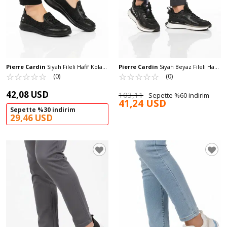
Pierre Cardin
Siyah Fileli Hafif Kolay
Pierre Cardin
Siyah Beyaz Fileli Hafif
Giyilebilir Kadın Günlük Ayakkabı PC-
☆
★
☆
★
☆
★
☆
★
☆
★
Esnek Erkek Spor Ayakkabı PCI-10105
☆
★
☆
★
☆
★
☆
★
☆
★
(0)
(0)
54698 Z
M
42,08 USD
103,11
Sepette %60 indirim
41,24 USD
Sepette %30 indirim
29,46 USD