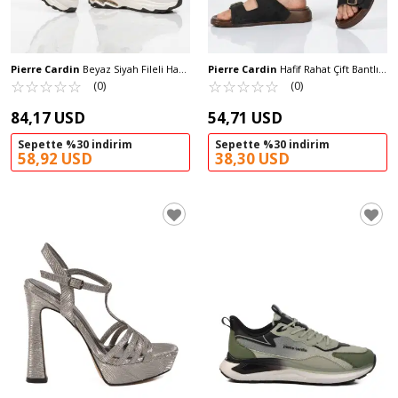
Pierre Cardin
Beyaz Siyah Fileli Hafif
Pierre Cardin
Hafif Rahat Çift Bantlı
Esnek Hafızalı Taban Erkek Spor
☆
★
☆
★
☆
★
☆
★
☆
★
Hafif Erkek Terlik PC-7923 M
☆
★
☆
★
☆
★
☆
★
☆
★
(0)
(0)
Ayakkabı PCI-11349 M
84,17 USD
54,71 USD
Sepette %30 indirim
Sepette %30 indirim
58,92 USD
38,30 USD