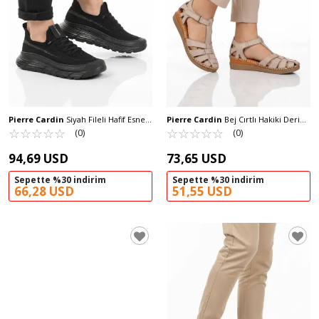
Pierre Cardin
Siyah Fileli Hafif Esnek
Pierre Cardin
Bej Cırtlı Hakiki Deri
Hafızalı Taban Erkek Spor Ayakkabı
☆
★
☆
★
☆
★
☆
★
☆
★
Hafif Kadın Günlük Sandalet PC-54522
☆
★
☆
★
☆
★
☆
★
☆
★
(0)
(0)
PCI-11303 M
Z
94,69 USD
73,65 USD
Sepette %30 indirim
Sepette %30 indirim
66,28 USD
51,55 USD