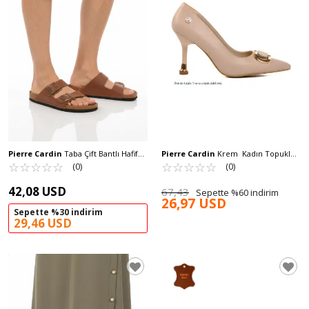
Pierre Cardin
Taba Çift Bantlı Hafif
Pierre Cardin
Krem Kadın Topuklu
Günlük Erkek Terlik PC-7543 M
☆
★
☆
★
☆
★
☆
★
☆
★
Ayakkabı PC-54021 Z
☆
★
☆
★
☆
★
☆
★
☆
★
(0)
(0)
42,08 USD
67,43
Sepette %60 indirim
26,97 USD
Sepette %30 indirim
29,46 USD