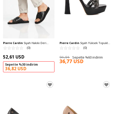
Pierre Cardin
Siyah Hakiki Deri
Pierre Cardin
Siyah Yüksek Topuklu
Erkek Günlük Terlik PC-7318 M
☆
★
☆
★
☆
★
☆
★
☆
★
Kadın Abiye Ayakkabı PC-54505 Z
☆
★
☆
★
☆
★
☆
★
☆
★
(0)
(0)
52,61 USD
91,91
Sepette %60 indirim
36,77 USD
Sepette %30 indirim
36,82 USD