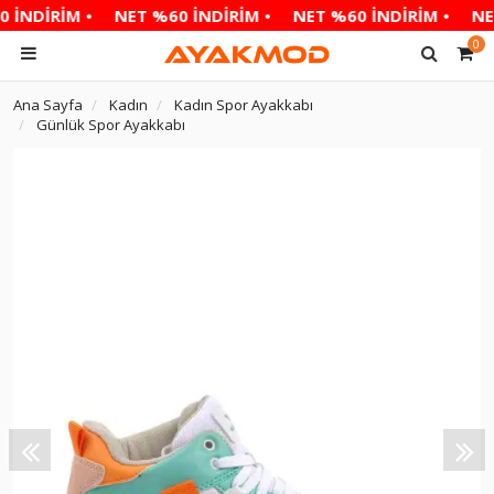
 İNDİRİM •
NET %60 İNDİRİM •
NET %60 İNDİRİM •
NET
0
Ana Sayfa
Kadın
Kadın Spor Ayakkabı
Günlük Spor Ayakkabı