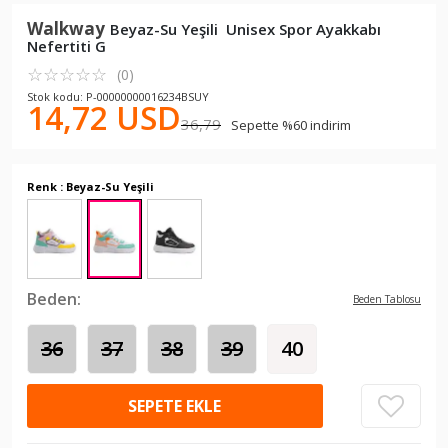
Walkway
Beyaz-Su Yeşili Unisex Spor Ayakkabı
Nefertiti G
☆
★
☆
★
☆
★
☆
★
☆
★
(0)
Stok kodu: P-00000000016234BSUY
14,72 USD
36,79
Sepette %60 indirim
Renk : Beyaz-Su Yeşili
Beden:
Beden Tablosu
36
37
38
39
40
SEPETE EKLE