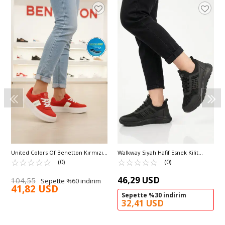
United Colors Of Benetton Kırmızı
Walkway Siyah Hafif Esnek Kilit
Hafızalı Taban Keten Bağcıklı Kadın
☆
★
☆
★
☆
★
☆
★
☆
★
Bağcıklı Unisex Spor Ayakkabı
☆
★
☆
★
☆
★
☆
★
☆
★
(0)
(0)
Sneaker BNI-11241 Z
Motano G
46,29 USD
104,55
Sepette %60 indirim
41,82 USD
Sepette %30 indirim
32,41 USD