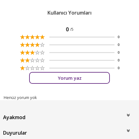
Kullanıcı Yorumları
0
/5
☆
★
☆
★
☆
★
☆
★
☆
★
0
☆
★
☆
★
☆
★
☆
★
☆
★
0
☆
★
☆
★
☆
★
☆
★
☆
★
0
☆
★
☆
★
☆
★
☆
★
☆
★
0
☆
★
☆
★
☆
★
☆
★
☆
★
0
Yorum yaz
Henüz yorum yok
Ayakmod
Duyurular