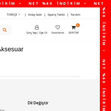
TÜRKÇE
Kolay İade
Sipariş Takibi
Yardım
0
Giriş Yap
/
Üye Ol
Favorilerim
SEPETIM
Aksesuar
Dil Değiştir
ular