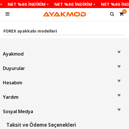
•
NET %60 İNDİRİM •
NET %60 İNDİRİM •
NET %60 İND
0
FOREX ayakkabı modelleri
Ayakmod
Duyurular
Hesabım
Yardım
Sosyal Medya
Taksit ve Ödeme Seçenekleri