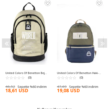
United Colors Of Benetton Bej
United Colors Of Benetton Haki-
Siyah Unisex Sırt Çantası 03838
☆
★
☆
★
☆
★
☆
★
☆
★
Lacivert Unisex Sırt Çantası 03859
☆
★
☆
★
☆
★
☆
★
☆
★
(0)
(0)
46,52
47,69
Sepette %60 indirim
Sepette %60 indirim
18,61 USD
19,08 USD