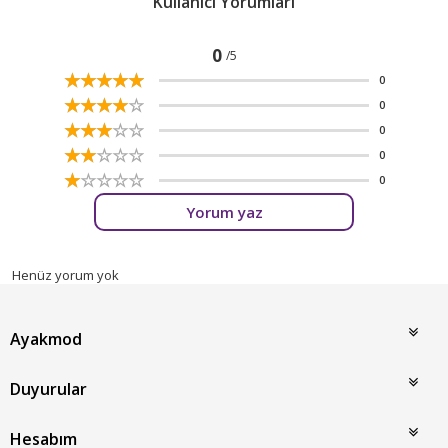
Kullanıcı Yorumları
0
/5
☆
★
☆
★
☆
★
☆
★
☆
★
0
☆
★
☆
★
☆
★
☆
★
☆
★
0
☆
★
☆
★
☆
★
☆
★
☆
★
0
☆
★
☆
★
☆
★
☆
★
☆
★
0
☆
★
☆
★
☆
★
☆
★
☆
★
0
Yorum yaz
Henüz yorum yok
Ayakmod
Duyurular
Hesabım