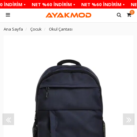
 İNDİRİM •
NET %60 İNDİRİM •
NET %60 İNDİRİM •
NET
0
Ana Sayfa
Çocuk
Okul Çantası