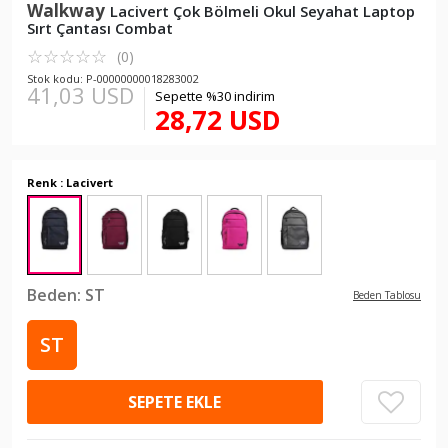
Walkway
Lacivert Çok Bölmeli Okul Seyahat Laptop
Sırt Çantası Combat
☆
★
☆
★
☆
★
☆
★
☆
★
(0)
Stok kodu: P-00000000018283002
41,03 USD
Sepette %30 indirim
28,72 USD
Renk : Lacivert
Beden:
ST
Beden Tablosu
ST
SEPETE EKLE