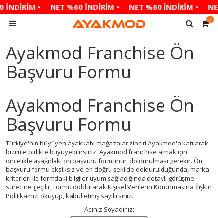
 İNDİRİM •
NET %60 İNDİRİM •
NET %60 İNDİRİM •
NE
0
Ayakmod Franchise Ön
Başvuru Formu
Ayakmod Franchise Ön
Başvuru Formu
Türkiye'nin büyüyen ayakkabı mağazalar zinciri Ayakmod'a katılarak
bizimle birlikte büyüyebilirsiniz. Ayakmod franchise almak için
öncelikle aşağıdaki ön başvuru formunun doldurulması gerekir. Ön
başvuru formu eksiksiz ve en doğru şekilde doldurulduğunda, marka
kriterleri ile formdaki bilgiler uyum sağladığında detaylı görüşme
sürecine geçilir. Formu doldurarak Kişisel Verilerin Korunmasına İlişkin
Politikamızı okuyup, kabul etmiş sayılırsınız.
Adınız Soyadınız: