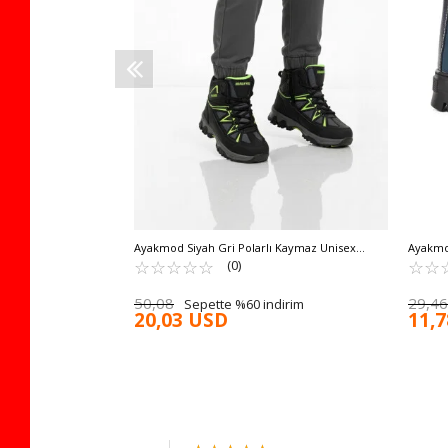
dirim
Ayakmod Siyah Gri Polarlı Kaymaz Unisex
Ayakmo
Çocuk Outdoor Bot 2301 F
☆
★
☆
★
☆
★
☆
★
☆
★
230100
☆
★
☆
★
(0)
50,08
29,46
Sepette %60 indirim
20,03 USD
11,