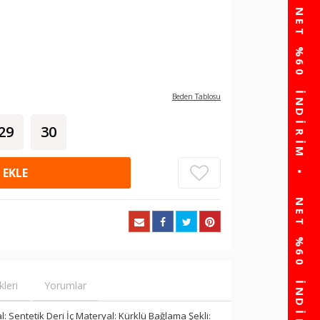
Beden Tablosu
29
30
 EKLE
kleri
Yorumlar
l: Sentetik Deri İç Materyal: Kürklü Bağlama Şekli: