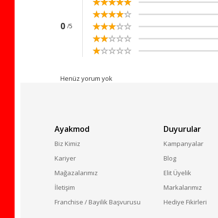
☆
★
☆
★
☆
★
☆
★
☆
★
☆
★
☆
★
☆
★
☆
★
☆
★
☆
★
☆
★
☆
★
☆
★
☆
★
0
/5
☆
★
☆
★
☆
★
☆
★
☆
★
☆
★
☆
★
☆
★
☆
★
☆
★
Henüz yorum yok
Ayakmod
Duyurular
Biz Kimiz
Kampanyalar
Kariyer
Blog
Mağazalarımız
Elit Üyelik
İletişim
Markalarımız
Franchise / Bayilik Başvurusu
Hediye Fikirleri