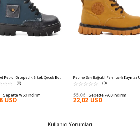
d Petrol Ortopedik Erkek Çocuk Bot
Pepino Sarı Bağcıklı Fermuarlı Kaymaz 
3 P
☆
★
☆
★
☆
★
Çocuk Bot 1782 P
☆
★
☆
★
☆
★
☆
★
☆
★
(0)
(0)
55,06
Sepette %60 indirim
Sepette %60 indirim
78 USD
22,02 USD
Kullanıcı Yorumları