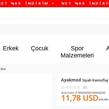
Erkek
Çocuk
Spor
Malzemeleri
Bot
Ayakmod
Siyah Kamuflaj
☆
★
☆
★
☆
★
☆
★
☆
★
(0)
Stok kodu: P-00000000016666SKMF
11,78 USD
29,46