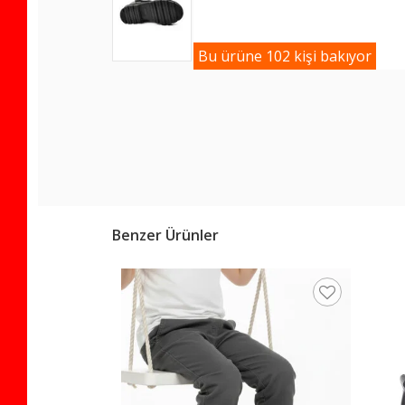
Bu ürüne 102 kişi bakıyor
Benzer Ürünler
z Taban Erkek Çocuk