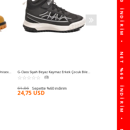
162,03
Sepette 
64,81 USD
Unisex
G-Class Siyah Beyaz Kaymaz Erkek Çocuk Bilek
Boy Bot 2027 F
☆
★
☆
★
☆
★
☆
★
☆
★
(0)
61,86
Sepette %60 indirim
24,75 USD