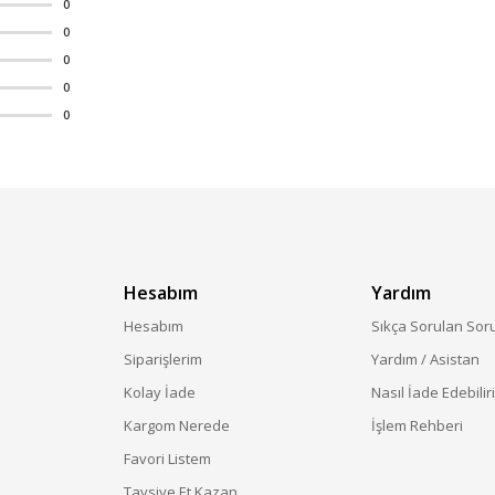
0
0
0
0
0
Hesabım
Yardım
Hesabım
Sıkça Sorulan Sor
Siparişlerim
Yardım / Asistan
Kolay İade
Nasıl İade Edebilir
Kargom Nerede
İşlem Rehberi
Favori Listem
Tavsiye Et Kazan