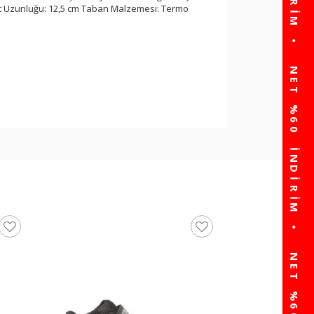
 Bot Uzunluğu: 12,5 cm Taban Malzemesi: Termo
United Colors Of Benet
Unisex Çocuk Bot BNI
☆
★
☆
★
☆
★
☆
★
☆
★
(0)