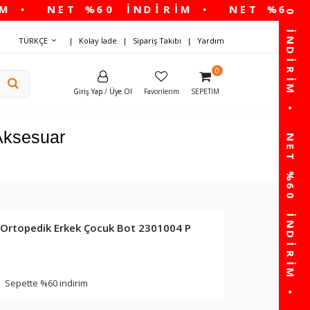
TÜRKÇE
Kolay İade
Sipariş Takibi
Yardım
0
Giriş Yap
/
Üye Ol
Favorilerim
SEPETIM
Aksesuar
 Ortopedik Erkek Çocuk Bot 2301004 P
Sepette %60 indirim