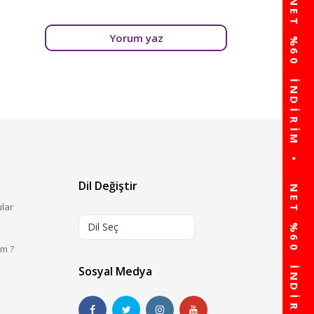
Yorum yaz
Dil Değiştir
ular
Dil Seç
im ?
Sosyal Medya