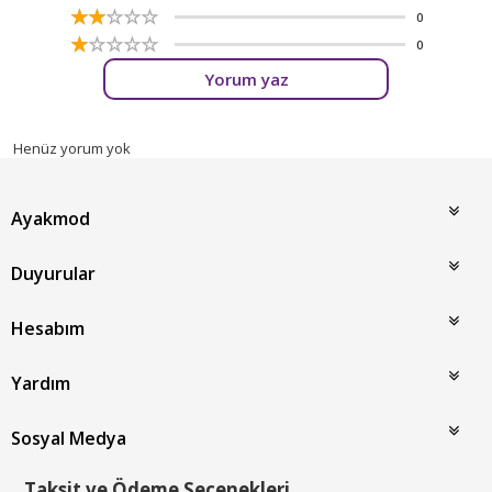
☆
★
☆
★
☆
★
☆
★
☆
★
0
☆
★
☆
★
☆
★
☆
★
☆
★
0
Yorum yaz
Henüz yorum yok
Ayakmod
Duyurular
Hesabım
Yardım
Sosyal Medya
Taksit ve Ödeme Seçenekleri