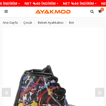
 İNDİRİM •
NET %60 İNDİRİM •
NET %60 İNDİRİM •
NET
0
Ana Sayfa
Çocuk
Bebek Ayakkabısı
Bot