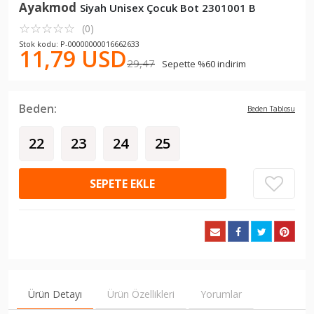
Ayakmod
Siyah Unisex Çocuk Bot 2301001 B
☆
★
☆
★
☆
★
☆
★
☆
★
(0)
Stok kodu: P-00000000016662633
11,79 USD
29,47
Sepette %60 indirim
Beden:
Beden Tablosu
22
23
24
25
SEPETE EKLE
Ürün Detayı
Ürün Özellikleri
Yorumlar