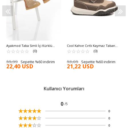
Ayakmod Taba Simli İçi Kürklü
Cool Kahve Cırtlı Kaymaz Taban
Fermuarlı Bebek Bot 1212 B
☆
★
☆
★
☆
★
☆
★
☆
★
Unisex Çocuk Bot Shade B
☆
★
☆
★
☆
★
☆
★
☆
★
(0)
(0)
55,99
53,05
Sepette %60 indirim
Sepette %60 indirim
22,40 USD
21,22 USD
Kullanıcı Yorumları
0
/5
☆
★
☆
★
☆
★
☆
★
☆
★
0
☆
★
☆
★
☆
★
☆
★
☆
★
0
☆
★
☆
★
☆
★
☆
★
☆
★
0