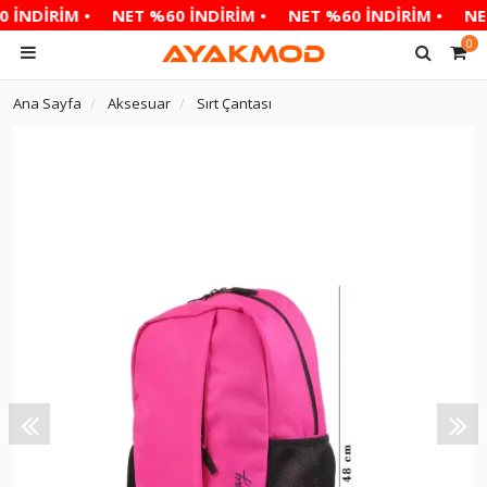
 İNDİRİM •
NET %60 İNDİRİM •
NET %60 İNDİRİM •
NET
0
Ana Sayfa
Aksesuar
Sırt Çantası