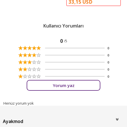
33,15 USD
Kullanıcı Yorumları
0
/5
☆
★
☆
★
☆
★
☆
★
☆
★
0
☆
★
☆
★
☆
★
☆
★
☆
★
0
☆
★
☆
★
☆
★
☆
★
☆
★
0
☆
★
☆
★
☆
★
☆
★
☆
★
0
☆
★
☆
★
☆
★
☆
★
☆
★
0
Yorum yaz
Henüz yorum yok
Ayakmod