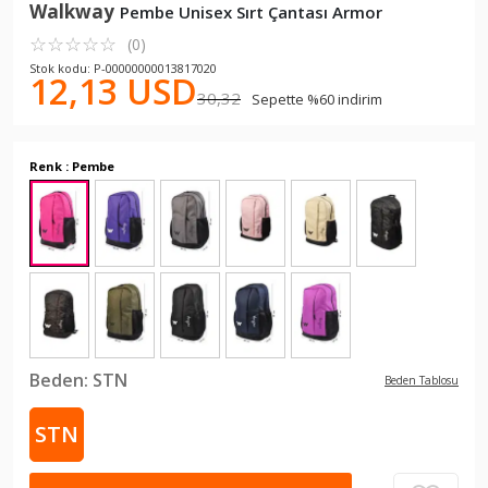
Walkway
Pembe Unisex Sırt Çantası Armor
☆
★
☆
★
☆
★
☆
★
☆
★
(0)
Stok kodu: P-00000000013817020
12,13 USD
30,32
Sepette %60 indirim
Renk : Pembe
Beden:
STN
Beden Tablosu
STN