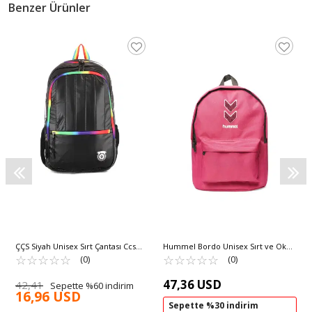
Benzer Ürünler
ÇÇS Siyah Unisex Sırt Çantası Ccs
Hummel Bordo Unisex Sırt ve Okul
51517
☆
★
☆
★
☆
★
☆
★
☆
★
Çantası Hml Tıago 980368
☆
★
☆
★
☆
★
☆
★
☆
★
(0)
(0)
47,36 USD
42,41
Sepette %60 indirim
16,96 USD
Sepette %30 indirim