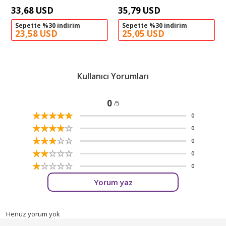
33,68 USD
35,79 USD
Sepette %30 indirim
Sepette %30 indirim
23,58 USD
25,05 USD
Kullanıcı Yorumları
0
/5
☆
★
☆
★
☆
★
☆
★
☆
★
0
☆
★
☆
★
☆
★
☆
★
☆
★
0
☆
★
☆
★
☆
★
☆
★
☆
★
0
☆
★
☆
★
☆
★
☆
★
☆
★
0
☆
★
☆
★
☆
★
☆
★
☆
★
0
Yorum yaz
Henüz yorum yok