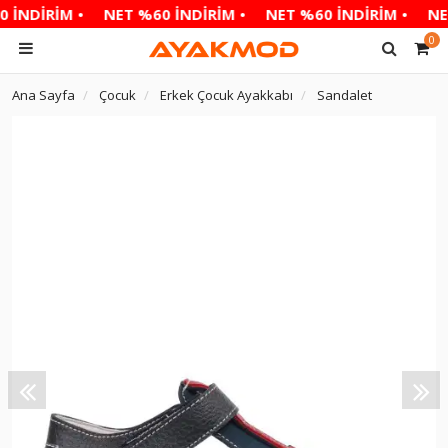
 İNDİRİM •
NET %60 İNDİRİM •
NET %60 İNDİRİM •
NET
0
Ana Sayfa
Çocuk
Erkek Çocuk Ayakkabı
Sandalet