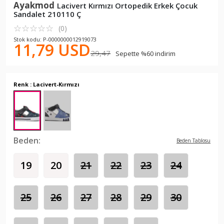
Ayakmod
Lacivert Kırmızı Ortopedik Erkek Çocuk
Sandalet 210110 Ç
☆
★
☆
★
☆
★
☆
★
☆
★
(0)
Stok kodu: P-0000000012919073
11,79 USD
29,47
Sepette %60 indirim
Renk : Lacivert-Kırmızı
Beden:
Beden Tablosu
19
20
21
22
23
24
25
26
27
28
29
30