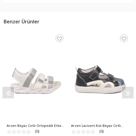
Benzer Ürünler
Arzen Beyaz Cırtlı Ortopedik Erkek
Arzen Lacivert-Kot-Beyaz Cırtlı
Çocuk Sandalet 26A44 F
☆
★
☆
★
☆
★
☆
★
☆
★
Ortopedik Rahat Tabanlı Bebek
☆
★
☆
★
☆
★
☆
★
☆
★
(0)
(0)
Sandalet 26A24