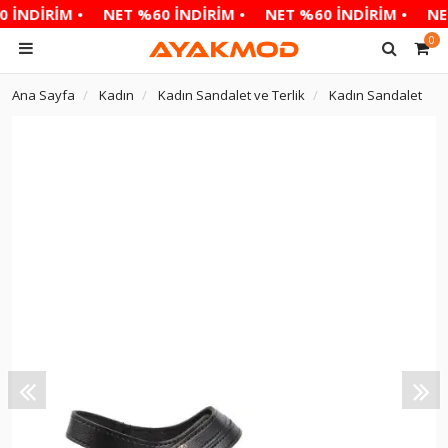
 İNDİRİM •
NET %60 İNDİRİM •
NET %60 İNDİRİM •
NET
0
Ana Sayfa
Kadın
Kadın Sandalet ve Terlik
Kadın Sandalet