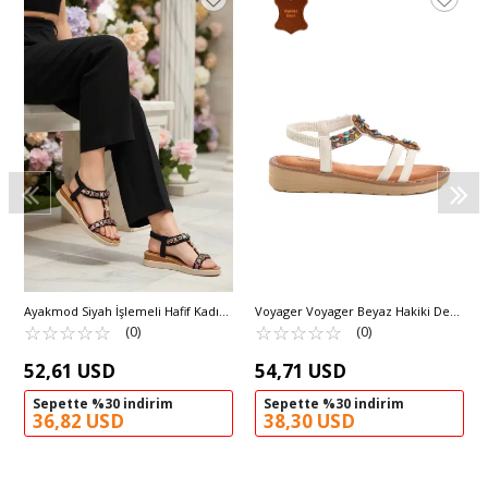
Ayakmod Siyah İşlemeli Hafif Kadın
Voyager Voyager Beyaz Hakiki Deri
Sandalet 358170 Z
☆
★
☆
★
☆
★
☆
★
☆
★
Taş İşlemeli Kadın Sandalet 9634 Z
☆
★
☆
★
☆
★
☆
★
☆
★
(0)
(0)
52,61 USD
54,71 USD
Sepette %30 indirim
Sepette %30 indirim
36,82 USD
38,30 USD