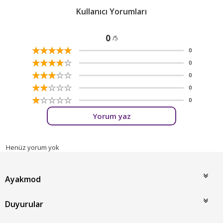
Kullanıcı Yorumları
0
/5
☆
★
☆
★
☆
★
☆
★
☆
★
0
☆
★
☆
★
☆
★
☆
★
☆
★
0
☆
★
☆
★
☆
★
☆
★
☆
★
0
☆
★
☆
★
☆
★
☆
★
☆
★
0
☆
★
☆
★
☆
★
☆
★
☆
★
0
Yorum yaz
Henüz yorum yok
Ayakmod
Duyurular