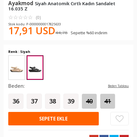
Ayakmod
Siyah Anatomik Cırtlı Kadın Sandalet
16.035 Z
☆
★
☆
★
☆
★
☆
★
☆
★
(0)
Stok kodu: P-00000000017825633
17,91 USD
44,78
Sepette %60 indirim
Renk : Siyah
Beden:
Beden Tablosu
36
37
38
39
40
41
SEPETE EKLE