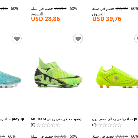
3,15
72,14
99,40
60% خصم في سلة
60% خصم في سلة
التسوق
التسوق
USD 28,86
USD 39,76
p
حذاء رياضي رجالي أصفر نيون
ايكمود
حذاء رياضي رجالي Air 600 M
playup
حذاء رجا
☆
★
برباط للكاحل MK-242-137 M
☆
★
☆
★
☆
★
☆
★
☆
★
☆
★
☆
★
☆
★
☆
★
ذو جوارب باللونين الأخضر والأسود
بلون النعناع M
(0)
(0)
,14
53,05
70,14
60% خصم في سلة
60% خصم في سلة