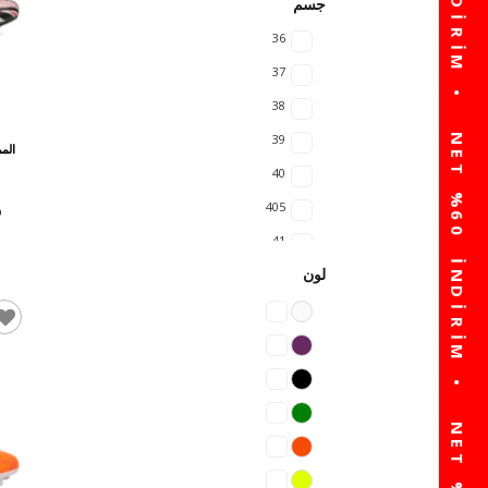
جسم
36
37
38
39
الم
40
405
41
لون
42
43
44
45