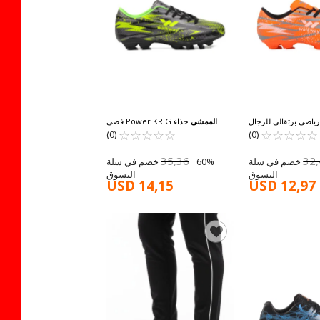
ياضي برتقالي للرجال
الممشى
حذاء Power KR G فضي
☆
★
☆
★
☆
★
☆
★
☆
★
Power KR M
☆
★
☆
★
☆
★
☆
★
☆
★
للجنسين
(0)
(0)
35,36
32
60% خصم في سلة
60% خصم في سلة
التسوق
التسوق
USD 14,15
USD 12,97