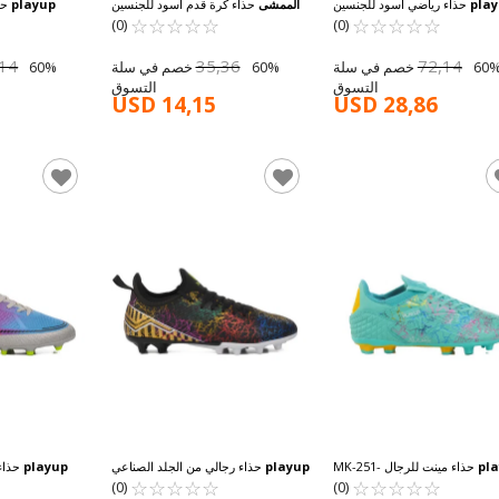
pla
حذاء رياضي أسود للجنسين
الممشى
حذاء كرة قدم أسود للجنسين
playup
حذ
☆
★
☆
★
☆
★
☆
★
☆
★
GK-241-129 G
☆
★
☆
★
☆
★
☆
★
☆
★
Power KR G
للكاحل للرجال 7 M
(0)
(0)
,14
35,36
72,14
60% خصم في سلة
60% خصم في سلة
التسوق
التسوق
USD 14,15
USD 28,86
pl
حذاء مينت للرجال MK-251-
playup
حذاء رجالي من الجلد الصناعي
playup
حذاء 
☆
★
☆
★
☆
★
☆
★
☆
★
148 M
☆
★
باللون الأسود MK-241-129 M
☆
★
☆
★
☆
★
☆
★
(0)
(0)