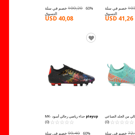
100,20
10
60% خصم في سلة
60% خصم في سلة
التسوق
التسوق
USD 40,08
USD 41,26
لي من الجلد الصناعي
playup
حذاء رياضي رجالي أسود MK-
☆
★
MK-241-129 
☆
★
☆
★
☆
★
☆
★
☆
★
☆
★
☆
★
☆
★
☆
★
251-148 M
(0)
(0)
99,40
72
60% خصم في سلة
60% خصم في سلة