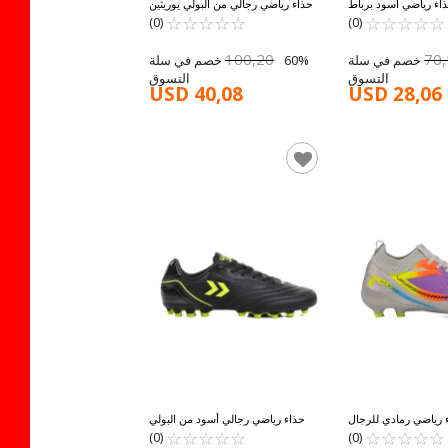
اء رياضي أسود برباط
حذاء رياضي رجالي من البولي يوريثين
☆
★
MK-242-13
☆
★
☆
★
☆
★
☆
★
النحاسي 900640 Hml Structure
☆
★
☆
★
☆
★
☆
★
☆
★
(0)
(0)
100,20
70
60% خصم في سلة
60% خصم في سلة
التسوق
التسوق
USD 40,08
USD 28,06
رياضي رمادي للرجال
حذاء رياضي رجالي أسود من البولي
☆
★
☆
★
☆
★
☆
★
☆
★
MK-251-141 M
يوريثين 900640 Hml Structure
☆
★
☆
★
☆
★
☆
★
☆
★
(0)
(0)