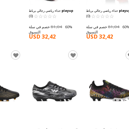
playu
حذاء رياضي رجالي برباط
playup
حذاء رياضي رجالي برباط
☆
★
☆
★
☆
★
☆
★
☆
★
رب باللون البرتقالي النيون الأسود
☆
★
وجورب أسود فوشيا MK-252-153 M
☆
★
☆
★
☆
★
☆
★
(0)
(0)
MK-252-153 M
81,04
81,04
60% خصم في سلة
60% خصم في سلة
التسوق
التسوق
USD 32,42
USD 32,42