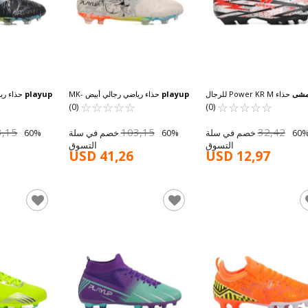
مشى
حذاء Power KR M للرجال
playup
حذاء رياضي رجالي أبيض MK-
playup
☆
★
☆
★
☆
★
☆
★
☆
★
باللون الأبيض
☆
★
☆
★
☆
★
☆
★
☆
★
251-147 M
(0)
(0)
3,15
103,15
32,42
60% خصم في سلة
60% خصم في سلة
التسوق
التسوق
USD 41,26
USD 12,97