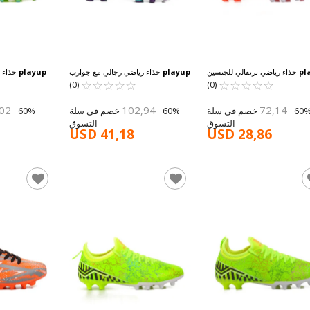
pl
حذاء رياضي برتقالي للجنسين
playup
حذاء رياضي رجالي مع جوارب
playup
حذاء 
☆
★
☆
★
☆
★
☆
★
☆
★
GK-241-129 G
☆
★
أرجوانية MK-251-143 M
☆
★
☆
★
☆
★
☆
★
الأصفر النيون G
(0)
(0)
,02
102,94
72,14
60% خصم في سلة
60% خصم في سلة
التسوق
التسوق
USD 41,18
USD 28,86