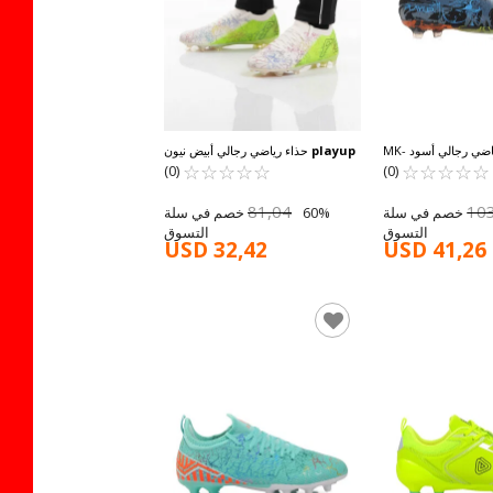
حذاء رياضي رجالي أسود MK-
playup
حذاء رياضي رجالي أبيض نيون
☆
★
☆
★
☆
★
☆
★
☆
★
251-147 M
☆
★
أخضر برباط للجوارب MK-252-153 M
☆
★
☆
★
☆
★
☆
★
(0)
(0)
81,04
10
60% خصم في سلة
60% خصم في سلة
التسوق
التسوق
USD 32,42
USD 41,26