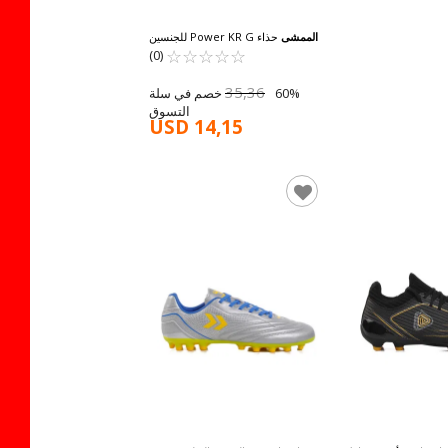
الممشى
حذاء Power KR G للجنسين
☆
★
☆
★
☆
★
☆
★
☆
★
باللون الأخضر الفوسفوري
(0)
35,36
60% خصم في سلة
التسوق
USD 14,15