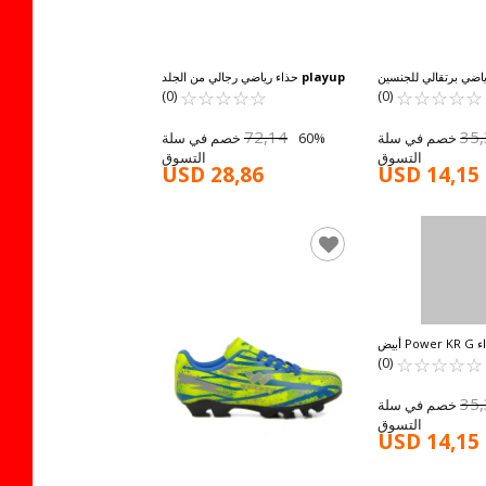
اضي برتقالي للجنسين
playup
حذاء رياضي رجالي من الجلد
☆
★
☆
★
☆
★
☆
★
☆
★
Power KR G
☆
★
☆
★
☆
★
☆
★
☆
★
الصناعي باللون البرتقالي MK-241-129
(0)
(0)
M
72,14
35
60% خصم في سلة
60% خصم في سلة
التسوق
التسوق
USD 28,86
USD 14,15
حذاء Power KR G أبيض
☆
★
☆
★
☆
★
☆
★
☆
★
للجنسين
(0)
35
60% خصم في سلة
التسوق
USD 14,15