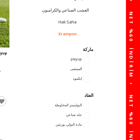
العشب الصناعي والكرامبون
Halı Saha
Krampon
ماركة
ayup
playup
الممشى
ايكمود
العتاد
البوليستر المخلوطة
جلد صناعي
مادة البولي يوريثين