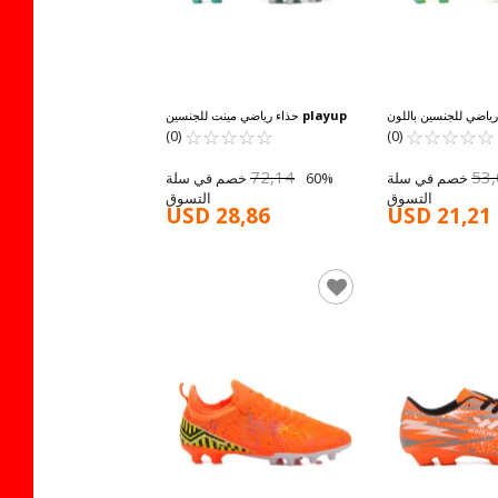
رياضي للجنسين باللون
playup
حذاء رياضي مينت للجنسين
☆
★
GK-241-126 
☆
★
☆
★
☆
★
☆
★
☆
★
☆
★
☆
★
☆
★
☆
★
GK-241-129 G
(0)
(0)
72,14
53
60% خصم في سلة
60% خصم في سلة
التسوق
التسوق
USD 28,86
USD 21,21