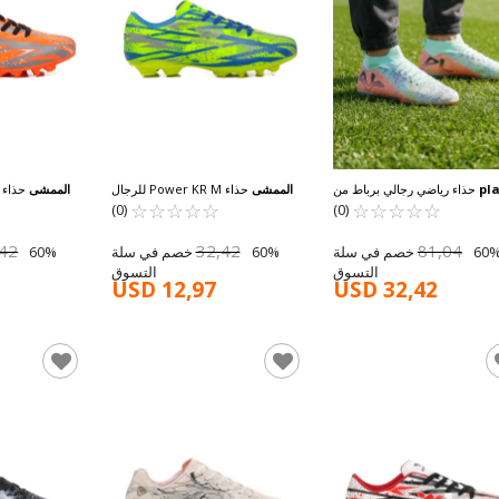
pl
حذاء رياضي رجالي برباط من
الممشى
حذاء Power KR M للرجال
الممشى
حذاء ر
☆
★
مينت سوك MK-252-153 M
☆
★
☆
★
☆
★
☆
★
☆
★
☆
★
☆
★
☆
★
☆
★
باللون الأخضر الفوسفوري
(0)
(0)
,42
32,42
81,04
60% خصم في سلة
60% خصم في سلة
التسوق
التسوق
USD 12,97
USD 32,42