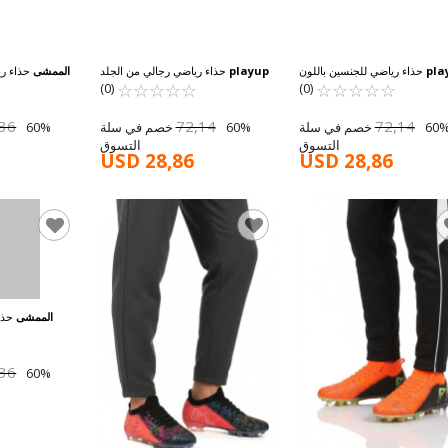
pla
حذاء رياضي للجنسين باللون
playup
حذاء رياضي رجالي من الجلد
الممشى
حذاء ري
☆
★
الأصفر النيون GK-241-129 G
☆
★
☆
★
☆
★
☆
★
☆
★
☆
★
☆
★
☆
★
☆
★
الصناعي باللون الأصفر النيون MK-241-
(0)
(0)
129 M
,36
72,14
72,14
60% خصم في سلة
60% خصم في سلة
التسوق
التسوق
USD 28,86
USD 28,86
الممشى
,36