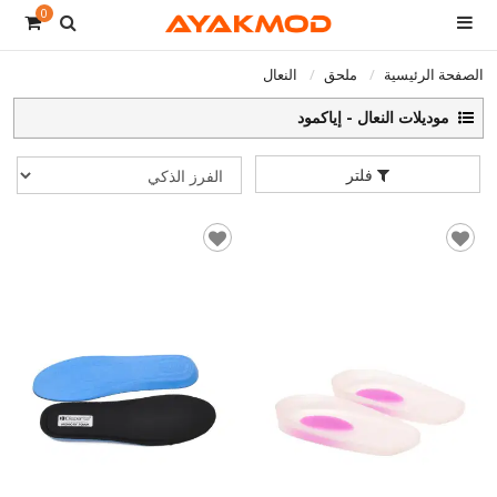
0
الصفحة الرئيسية
ملحق
النعال
موديلات النعال - إياكمود
فلتر