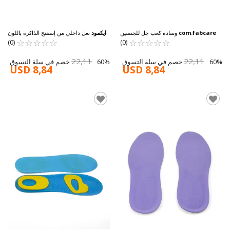
com.fabcare
وسادة كعب جل للجنسين
ايكمود
نعل داخلي من إسفنج الذاكرة باللون
☆
★
☆
★
☆
★
☆
★
☆
★
☆
★
☆
★
☆
★
☆
★
☆
★
الأسود للجنسين
(0)
(0)
22,11
22,11
60% خصم في سلة التسوق
60% خصم في سلة التسوق
USD 8,84
USD 8,84