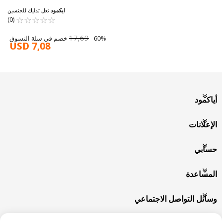
ايكمود
نعل تدليك للجنسين
☆
★
☆
★
☆
★
☆
★
☆
★
(0)
17,69
60% خصم في سلة التسوق
USD 7,08
أياكمود
الإعلانات
حسابي
المساعدة
وسائل التواصل الاجتماعي
خيارات الدفع