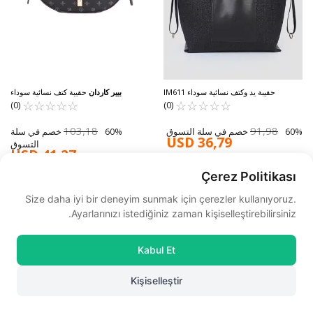
حقيبة يد وكتف نسائية سوداء IM611
بيير كاردان
حقيبة كتف نسائية سوداء
05PC24K841-MN
☆
★
☆
★
☆
★
☆
★
☆
★
☆
★
☆
★
☆
★
☆
★
☆
★
(0)
(0)
103,18
91,98
60% خصم في سلة التسوق
60% خصم في سلة
USD 36,79
التسوق
USD 41,27
Çerez Politikası
Size daha iyi bir deneyim sunmak için çerezler kullanıyoruz.
Ayarlarınızı istediğiniz zaman kişiselleştirebilirsiniz.
Kabul Et
Kişiselleştir
0