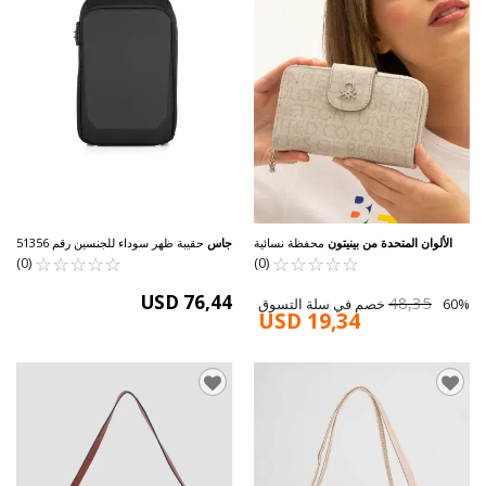
الألوان المتحدة من بينيتون
محفظة نسائية
جاس
حقيبة ظهر سوداء للجنسين رقم 51356
☆
★
☆
★
من ستون BNT-1301
☆
★
☆
★
☆
★
☆
★
☆
★
☆
★
☆
★
☆
★
(0)
(0)
USD 76,44
48,35
60% خصم في سلة التسوق
USD 19,34