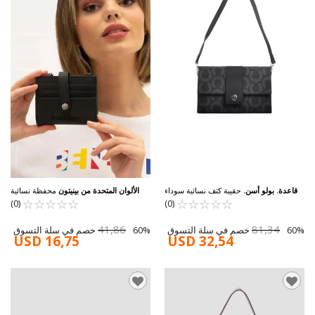
قاعدة. بولو أسن.
حقيبة كتف نسائية سوداء
الألوان المتحدة من بينيتون
محفظة نسائية
☆
★
☆
★
☆
★
من يو إس بولو US24585
☆
★
☆
★
☆
★
☆
★
سوداء BNT-1308
☆
★
☆
★
☆
★
(0)
(0)
41,86
81,34
60% خصم في سلة التسوق
60% خصم في سلة التسوق
USD 16,75
USD 32,54