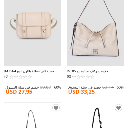
حقيبة يد وكتف نسائية بيج IM585
حقيبة كتف نسائية باللون البيج IM351-4
☆
★
☆
★
☆
★
☆
★
☆
★
☆
★
☆
★
☆
★
☆
★
☆
★
(0)
(0)
69,87
83,14
60% خصم في سلة التسوق
60% خصم في سلة التسوق
USD 27,95
USD 33,25