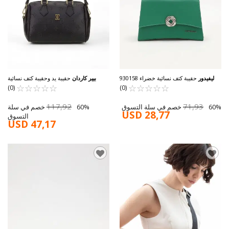
ليفيدور
حقيبة كتف نسائية خضراء 930158
بيير كاردان
حقيبة يد وحقيبة كتف نسائية
☆
★
☆
★
☆
★
☆
★
☆
★
☆
★
سوداء 05PC24K838-BF
☆
★
☆
★
☆
★
☆
★
(0)
(0)
117,92
71,93
60% خصم في سلة التسوق
60% خصم في سلة
USD 28,77
التسوق
USD 47,17