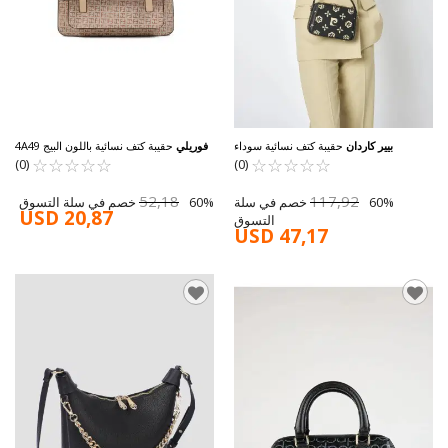
بيير كاردان
حقيبة كتف نسائية سوداء
فوريلي
حقيبة كتف نسائية باللون البيج 4A49
☆
★
☆
★
☆
★
☆
★
☆
★
05PC25Y10508-BMN
☆
★
☆
★
☆
★
☆
★
☆
★
(0)
(0)
52,18
117,92
60% خصم في سلة
60% خصم في سلة التسوق
USD 20,87
التسوق
USD 47,17