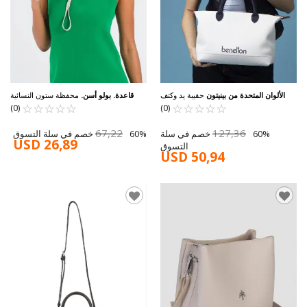
الألوان المتحدة من بينيتون
حقيبة يد وكتف
قاعدة. بولو أسن.
محفظة ستون النسائية
☆
★
☆
★
☆
★
☆
★
☆
★
نسائية باللون الأبيض والأزرق الداكن والأحمر
☆
★
☆
★
☆
★
☆
★
☆
★
USC25366
(0)
(0)
BNT-1612
67,22
127,36
60% خصم في سلة
60% خصم في سلة التسوق
USD 26,89
التسوق
USD 50,94