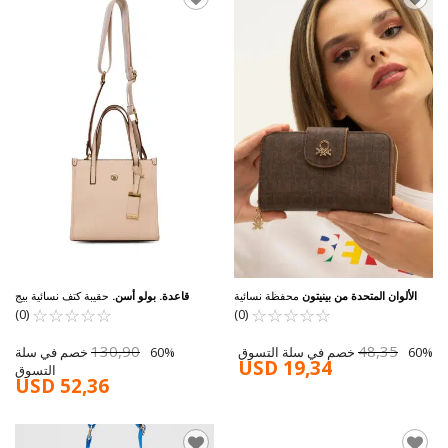
الألوان المتحدة من بينيتون
محفظة نسائية
قاعدة. بولو أسن.
حقيبة كتف نسائية بيج
☆
★
☆
★
بنية اللون BNT-1301
☆
★
☆
★
☆
★
☆
★
☆
★
☆
★
☆
★
☆
★
US25139
(0)
(0)
130,90
48,35
60% خصم في سلة التسوق
60% خصم في سلة
USD 19,34
التسوق
USD 52,36