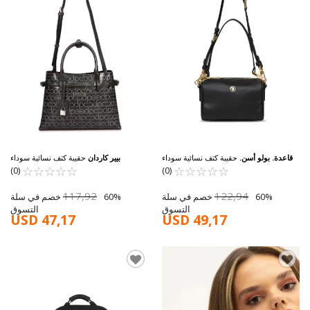
قاعدة. بولو أسن.
حقيبة كتف نسائية سوداء
بيير كاردان
حقيبة كتف نسائية سوداء
05PC25Y10411-PMN
☆
★
☆
★
☆
★
☆
★
☆
★
US25119
☆
★
☆
★
☆
★
☆
★
☆
★
(0)
(0)
117,92
122,94
60% خصم في سلة
60% خصم في سلة
التسوق
التسوق
USD 47,17
USD 49,17