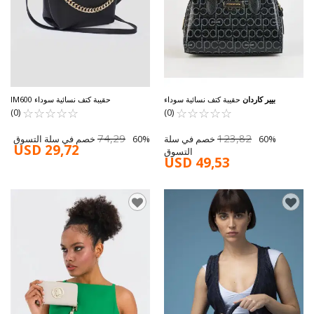
بيير كاردان
حقيبة كتف نسائية سوداء
حقيبة كتف نسائية سوداء IM600
☆
★
☆
★
☆
★
☆
★
☆
★
05PC24K827-PMN
☆
★
☆
★
☆
★
☆
★
☆
★
(0)
(0)
74,29
123,82
60% خصم في سلة
60% خصم في سلة التسوق
USD 29,72
التسوق
USD 49,53