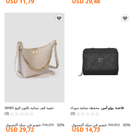
USD 11,79
USD 29,48
قاعدة. بولو أسن.
محفظة نسائية سوداء
حقيبة كتف نسائية باللون البيج IM600
☆
★
☆
★
☆
★
☆
★
☆
★
USC24430
☆
★
☆
★
☆
★
☆
★
☆
★
(0)
(0)
74,29
36,82
60% خصم في سلة التسوق
60% خصم في سلة التسوق
USD 29,72
USD 14,73