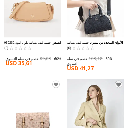
الألوان المتحدة من بينيتون
حقيبة كتف نسائية
ليفيدور
حقيبة كتف نسائية بلون النود 930232
☆
★
☆
★
سوداء BNT-1602
☆
★
☆
★
☆
★
☆
★
☆
★
☆
★
☆
★
☆
★
(0)
(0)
89,03
103,18
60% خصم في سلة
60% خصم في سلة التسوق
USD 35,61
التسوق
USD 41,27