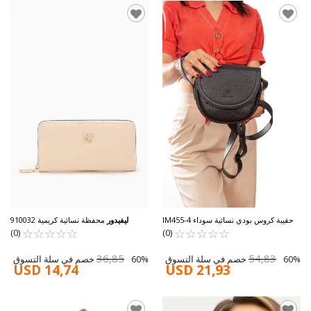
حقيبة كروس بودي نسائية سوداء IM455-4
ليفيدور
محفظة نسائية كريمية 910032
☆
★
☆
★
☆
★
☆
★
☆
★
☆
★
☆
★
☆
★
☆
★
☆
★
(0)
(0)
36,85
54,83
60% خصم في سلة التسوق
60% خصم في سلة التسوق
USD 14,74
USD 21,93