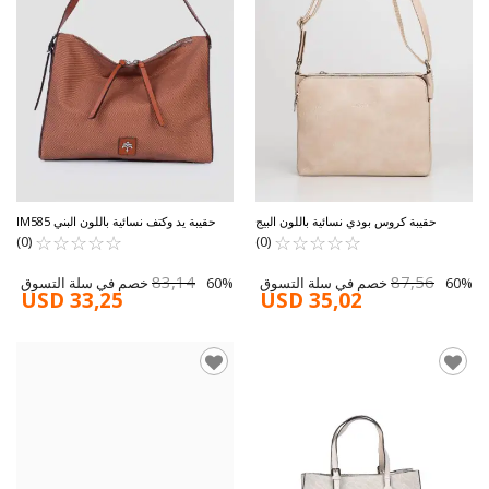
حقيبة كروس بودي نسائية باللون البيج
حقيبة يد وكتف نسائية باللون البني IM585
☆
★
☆
★
☆
★
☆
★
☆
★
IM332-7
☆
★
☆
★
☆
★
☆
★
☆
★
(0)
(0)
83,14
87,56
60% خصم في سلة التسوق
60% خصم في سلة التسوق
USD 33,25
USD 35,02