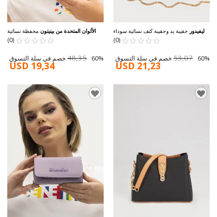
ليفيدور
حقيبة يد وحقيبة كتف نسائية سوداء
الألوان المتحدة من بينيتون
محفظة نسائية
☆
★
☆
★
☆
★
☆
★
☆
★
930191
☆
★
☆
★
سوداء BNT-1301
☆
★
☆
★
☆
★
(0)
(0)
48,35
53,07
60% خصم في سلة التسوق
60% خصم في سلة التسوق
USD 19,34
USD 21,23