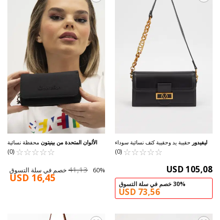
ليفيدور
حقيبة يد وحقيبة كتف نسائية سوداء
الألوان المتحدة من بينيتون
محفظة نسائية
☆
★
☆
★
☆
★
☆
★
☆
★
930239
☆
★
☆
★
سوداء BNT-1210
☆
★
☆
★
☆
★
(0)
(0)
USD 105,08
41,13
60% خصم في سلة التسوق
USD 16,45
30% خصم في سلة التسوق
USD 73,56