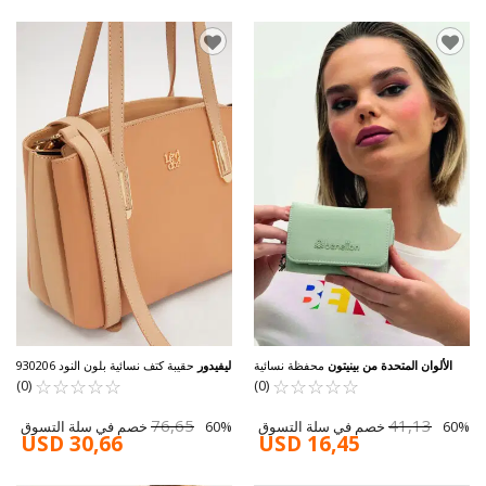
الألوان المتحدة من بينيتون
محفظة نسائية
ليفيدور
حقيبة كتف نسائية بلون النود 930206
☆
★
☆
★
باللون الأخضر المائي BNT-1210
☆
★
☆
★
☆
★
☆
★
☆
★
☆
★
☆
★
☆
★
(0)
(0)
76,65
41,13
60% خصم في سلة التسوق
60% خصم في سلة التسوق
USD 30,66
USD 16,45