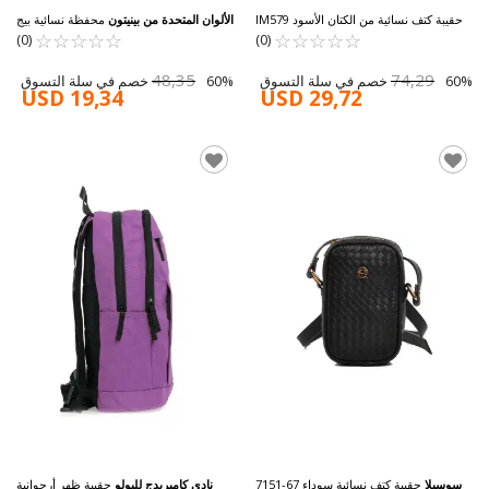
حقيبة كتف نسائية من الكتان الأسود IM579
الألوان المتحدة من بينيتون
محفظة نسائية بيج
BNT-1301
☆
★
☆
★
☆
★
☆
★
☆
★
☆
★
☆
★
☆
★
☆
★
☆
★
(0)
(0)
48,35
74,29
60% خصم في سلة التسوق
60% خصم في سلة التسوق
USD 19,34
USD 29,72
سوسيلا
حقيبة كتف نسائية سوداء 67-7151
نادي كامبريدج للبولو
حقيبة ظهر أرجوانية