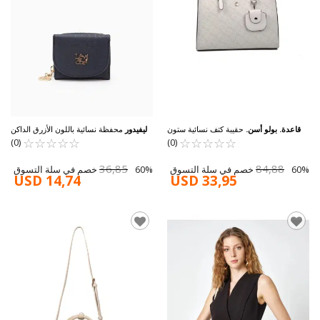
قاعدة. بولو أسن.
حقيبة كتف نسائية ستون
ليفيدور
محفظة نسائية باللون الأزرق الداكن
910011
☆
★
☆
★
☆
★
☆
★
☆
★
US24132
☆
★
☆
★
☆
★
☆
★
☆
★
(0)
(0)
36,85
84,88
60% خصم في سلة التسوق
60% خصم في سلة التسوق
USD 14,74
USD 33,95