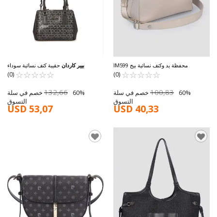
محفظة يد وكتف نسائية بيج IM599
بيير كاردان
حقيبة كتف نسائية سوداء
05PC25Y10409-PMN
☆
★
☆
★
☆
★
☆
★
☆
★
☆
★
☆
★
☆
★
☆
★
☆
★
(0)
(0)
132,66
100,83
60% خصم في سلة
60% خصم في سلة
التسوق
التسوق
USD 53,07
USD 40,33