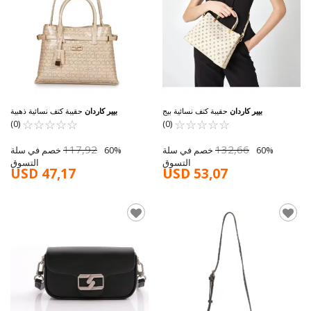
بيير كاردان
حقيبة كتف نسائية بيج
بيير كاردان
حقيبة كتف نسائية ذهبية
05PC25Y10411-PMN
☆
★
☆
★
☆
★
☆
★
☆
★
05PC25Y10315-MN
☆
★
☆
★
☆
★
☆
★
☆
★
(0)
(0)
117,92
132,66
60% خصم في سلة
60% خصم في سلة
التسوق
التسوق
USD 47,17
USD 53,07