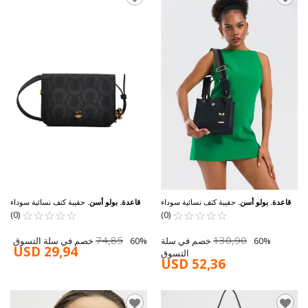
قاعدة. بولو أسن.
حقيبة كتف نسائية سوداء
قاعدة. بولو أسن.
حقيبة كتف نسائية سوداء
☆
★
☆
★
☆
★
☆
★
☆
★
US25139
☆
★
☆
★
☆
★
من يو إس بولو US24607
☆
★
☆
★
(0)
(0)
74,85
130,90
60% خصم في سلة
60% خصم في سلة التسوق
USD 29,94
التسوق
USD 52,36