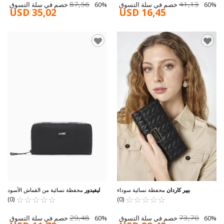
87,56
41,13
60% خصم في سلة التسوق
60% خصم في سلة التسوق
USD 35,02
USD 16,45
بيير كاردان
محفظة نسائية سوداء
ليفيدور
محفظة نسائية من القماش الأسود
920004
☆
★
☆
★
☆
★
☆
★
☆
★
06PC25Y614-KLSA
☆
★
☆
★
☆
★
☆
★
☆
★
(0)
(0)
29,48
73,70
60% خصم في سلة التسوق
60% خصم في سلة التسوق