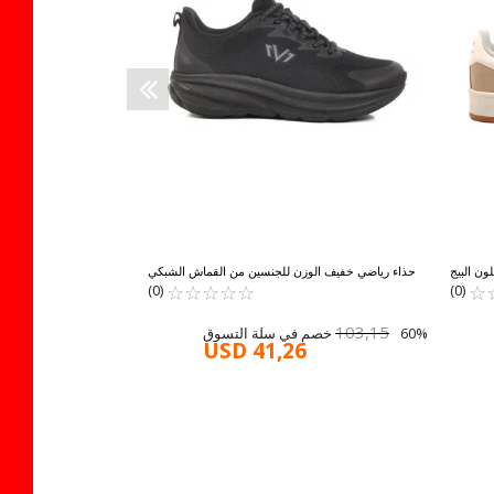
USD 84,20
30% 
ون البيج
حذاء رياضي خفيف الوزن للجنسين من القماش الشبكي
☆
★
☆
★
☆
★
باللون الأسود WL332952 G
☆
★
☆
★
☆
★
(0)
(0)
103,15
60% خصم في سلة التسوق
USD 41,26