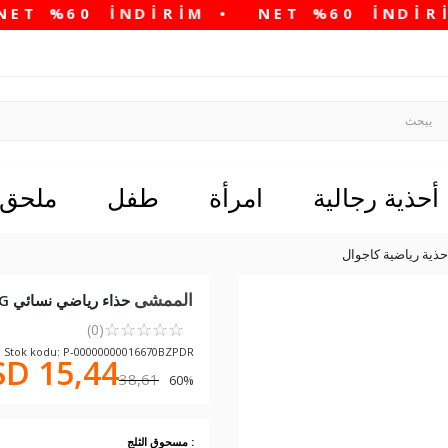
أحذية رجالية
امرأة
طفل
ملحق
حذية رياضية كاجوال
الممشى
حذاء رياضي نسائي Ice-Powder Benin G
☆
★
☆
★
☆
★
☆
★
☆
★
(0)
Stok kodu: P-00000000016670BZPDR
D 15,44
38,61
60% خصم في سلة التسوق
: مسحوق الثلج