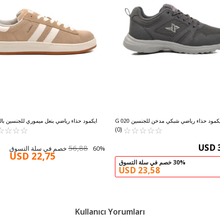
كمود حذاء رياضي شبكي مدخن للجنسين 020 G
ايكمود حذاء رياضي بنعل ميموري للجنسين بالل
☆
★
573 World M
☆
★
☆
★
☆
★
☆
★
☆
★
☆
★
☆
★
☆
★
(0)
USD 
56,88
60% خصم في سلة التسوق
USD 22,75
30% خصم في سلة التسوق
USD 23,58
Kullanıcı Yorumları