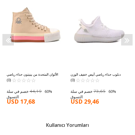
Na
دنلوب حذاء رياضي أبيض خفيف الوزن
الألوان المتحدة من بينيتون حذاء رياضي
ومرن للجنسين من Anorak DNP-2297 G
☆
★
☆
★
☆
★
☆
★
☆
★
☆
★
☆
★
نسائي بيج Bn-30944 G
☆
★
☆
★
☆
★
(0)
(0)
44,19
73,65
60% خصم في سلة
60% خصم في سلة
التسوق
التسوق
USD 17,68
USD 29,46
Kullanıcı Yorumları