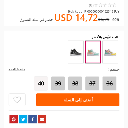
☆
★
☆
★
☆
★
☆
★
☆
★
(0)
Stok kodu: P-00000000016234BSUY
USD 14,72
36,79
60% خصم في سلة التسوق
: الماء الأبيض والأخضر
جسم:
مخطط الحجم
40
39
38
37
36
أضف إلى السلة