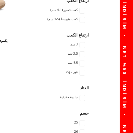
ارتفاع الكعب
كعب قصير (1-4 سم)
كعب متوسط ​​(5-9 سم)
ارتفاع الكعب
ايكمود
3 سم
3.5 سم
5.5 سم
غير مؤكد
العتاد
جلدية حقيقية
جسم
25
26