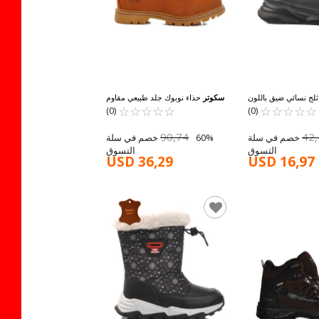
لج نسائي ضيق باللون
سكوتر
حذاء نوبوك جلد طبيعي مقاوم
☆
★
☆
★
☆
★
الأسود 1321 Z
☆
★
☆
★
☆
★
☆
★
☆
★
للماء للجنسين G5130 G
☆
★
☆
★
(0)
(0)
90,74
42
60% خصم في سلة
60% خصم في سلة
التسوق
التسوق
USD 36,29
USD 16,97