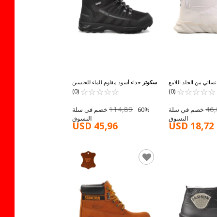
سائي من الجلد اللامع
سكوتر
حذاء أسود مقاوم للماء للجنسين
☆
★
☆
★
بيض DMK-Z001 Z
☆
★
☆
★
☆
★
☆
★
☆
★
☆
★
☆
★
☆
★
G5551 G
(0)
(0)
114,89
46
60% خصم في سلة
60% خصم في سلة
التسوق
التسوق
USD 45,96
USD 18,72