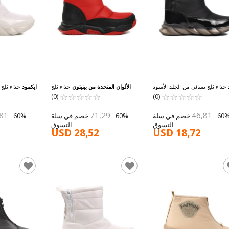
حذاء ثلج نسائي من الجلد الأسود
الألوان المتحدة من بينيتون
حذاء ثلج
ايكمود
حذاء ثلج ن
☆
★
☆
★
اللامع DMK-Z001 Z
☆
★
☆
★
☆
★
☆
★
☆
★
☆
★
☆
★
☆
★
نسائي مقاوم للماء باللون الأحمر Bn-
باللون الأ
(0)
(0)
30396 Z
,81
71,29
46,81
60% خصم في سلة
60% خصم في سلة
التسوق
التسوق
USD 28,52
USD 18,72