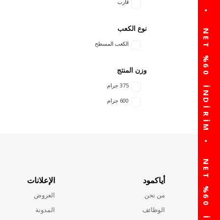
قارب
نوع الكعب
الكعب المسطح
وزن المنتج
375 جرام
600 جرام
أياكمود
الإعلانات
من نحن
العروض
الوظائف
المدونة