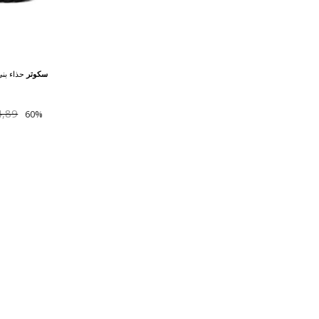
سكوتر
حذاء بني
4,89