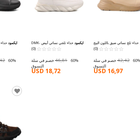
حذاء ثلج نسائي ضيق باللون البيج
ايكمود
حذاء ثلجي نسائي أبيض DMK-
ايكمود
حذاء ث
Z001 Z
☆
★
☆
★
☆
★
☆
★
☆
★
1321 Z
☆
★
☆
★
☆
★
☆
★
☆
★
(0)
(0)
,42
46,81
42,42
60% خصم في سلة
60% خصم في سلة
التسوق
التسوق
USD 18,72
USD 16,97