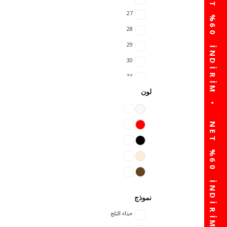
27
28
29
30
36
لون
37
38
39
40
نموذج
حذاء الثلج