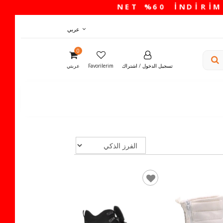
عربي
0
تسجيل الدخول
/
اشتراك
Favorilerim
عربتي