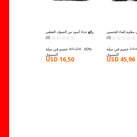
 مقاوم للماء للجنسين
رائع
حذاء أسود من الصوف القطبي
☆
★
☆
★
☆
★
☆
★
☆
★
G5551 G
☆
★
☆
★
☆
★
☆
★
☆
★
للبنات من سيدني بي
(0)
(0)
41,24
11
60% خصم في سلة
60% خصم في سلة
التسوق
التسوق
USD 16,50
USD 45,96