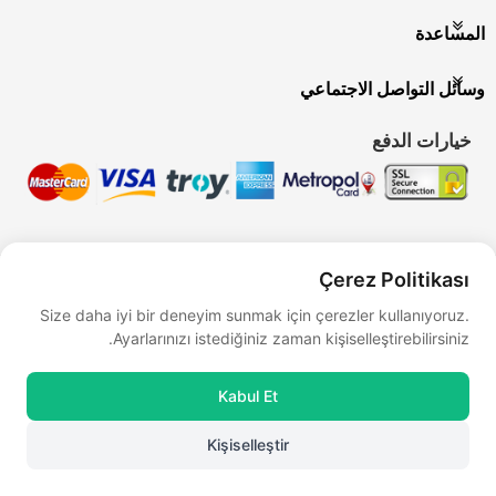
المساعدة
وسائل التواصل الاجتماعي
خيارات الدفع
Çerez Politikası
Bu site
Vikaon E-Ticaret sistemleri
ile hazırlanmıştır.
Size daha iyi bir deneyim sunmak için çerezler kullanıyoruz.
Ayarlarınızı istediğiniz zaman kişiselleştirebilirsiniz.
Kabul Et
Kişiselleştir
0