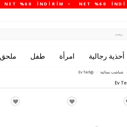
أحذية رجالية
امرأة
طفل
ملحق
شباشب نسائية
Ev Terliği
Ev Ter