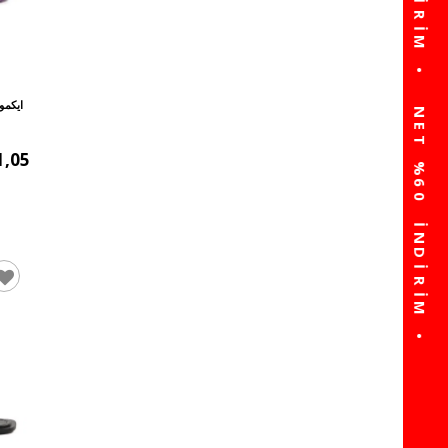
ايكمو
1,05