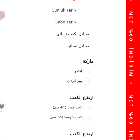
Günlük Terlik
Sabo Terlik
صنادل بكعب نسائي
صنادل نسائية
مطرزة با
ماركة
ايكمود
بيير كاردان
ارتفاع الكعب
كعب قصير (1-4 سم)
كعب متوسط ​​(5-9 سم)
ارتفاع الكعب