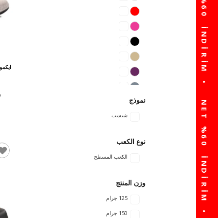
ايكمو
نموذج
شبشب
نوع الكعب
الكعب المسطح
وزن المنتج
125 جرام
150 جرام