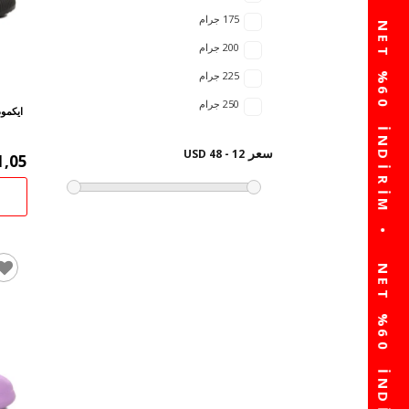
175 جرام
200 جرام
225 جرام
250 جرام
ايكمود
سعر
12 - 48 USD
1,05