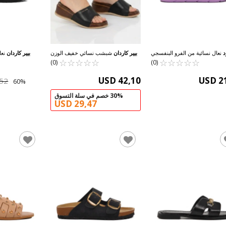
د
نعال نسائية من الفرو البنفسجي
بيير كاردان
شبشب نسائي خفيف الوزن
بيير كاردان
نعا
☆
★
☆
★
☆
★
☆
★
☆
★
712 Z
☆
★
☆
★
باللون الأسود PC-7030 Z
☆
★
☆
★
☆
★
بالفرو باللون الأ
(0)
(0)
USD 42,10
USD 2
,52
30% خصم في سلة التسوق
USD 29,47