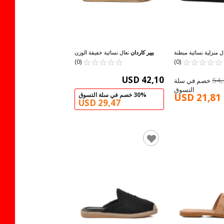
ل منزلية نسائية مبطنة
بيير كاردان
نعال نسائية خفيفة الوزن
☆
★
☆
★
سود PC-54392 Z
☆
★
☆
★
☆
★
☆
★
☆
★
باللون البيج PC-7030 Z
☆
★
☆
★
☆
★
(0)
(0)
USD 42,10
54
60% خصم في سلة
التسوق
30% خصم في سلة التسوق
USD 21,81
USD 29,47