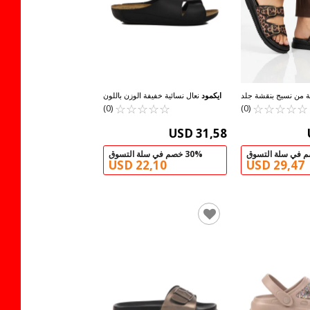
ة من نسيج بنقشة جلد
ايكمود
نعال نسائية خفيفة الوزن باللون
☆
★
☆
★
☆
★
النمر 238051 Z
☆
★
☆
★
☆
★
☆
★
☆
★
الأسود 08-001 Z
☆
★
☆
★
(0)
(0)
USD 31,58
30% خصم في سلة التسوق
USD 22,10
USD 29,47