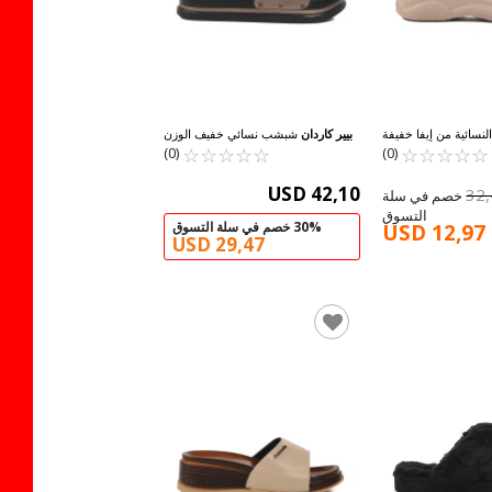
لنسائية من إيفا خفيفة
بيير كاردان
شبشب نسائي خفيف الوزن
☆
★
☆
★
☆
★
رو المنك E-800 Z
☆
★
☆
★
☆
★
☆
★
من البلاتين PC-7424 Z
☆
★
☆
★
☆
★
(0)
(0)
USD 42,10
32
60% خصم في سلة
التسوق
30% خصم في سلة التسوق
USD 12,97
USD 29,47