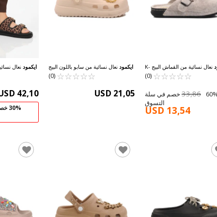
د
نعال نسائية من القماش البيج K-
ايكمود
نعال نسائية من سابو باللون البيج
ايكمود
نعال نسائي
205 Z
☆
★
☆
★
☆
★
☆
★
☆
★
9548 Z
☆
★
☆
★
☆
★
☆
★
☆
★
(0)
(0)
USD 42,10
USD 21,05
33,86
60% خصم في سلة
التسوق
30% خصم في سلة التسوق
USD 13,54