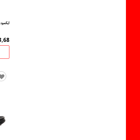
ايكمود
ش
3,68