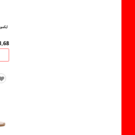
ايكمود
3,68