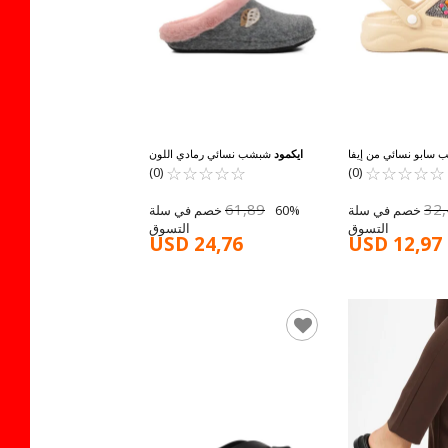
سابو نسائي من إيفا
ايكمود
شبشب نسائي رمادي اللون
☆
★
☆
★
☆
★
بيج الفاتح E-800 Z
☆
★
☆
★
☆
★
☆
★
☆
★
☆
★
☆
★
Bento K-9529 Z
(0)
(0)
61,89
32
60% خصم في سلة
60% خصم في سلة
التسوق
التسوق
USD 24,76
USD 12,97