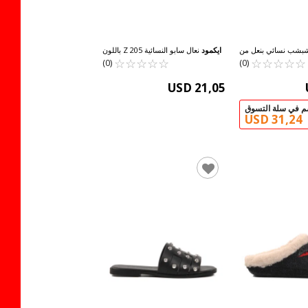
شب نسائي بنعل من
ايكمود
نعال سابو النسائية 205 Z باللون
☆
★
☆
★
ن الأحمر PC-6958 Z
☆
★
☆
★
☆
★
☆
★
☆
★
☆
★
☆
★
☆
★
الليلكي
(0)
(0)
USD 21,05
USD 31,24