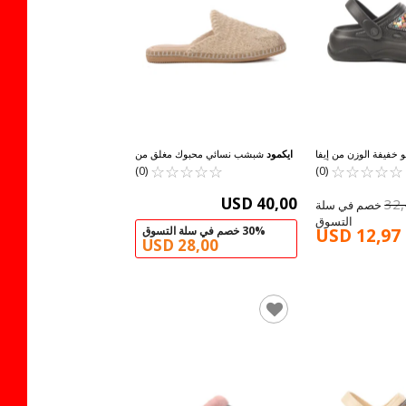
 خفيفة الوزن من إيفا
ايكمود
شبشب نسائي محبوك مغلق من
☆
★
☆
★
☆
★
د للنساء E-800 Z
☆
★
☆
★
☆
★
☆
★
☆
★
الأمام باللون البيج 542042 Z
☆
★
☆
★
(0)
(0)
USD 40,00
32
60% خصم في سلة
التسوق
30% خصم في سلة التسوق
USD 12,97
USD 28,00