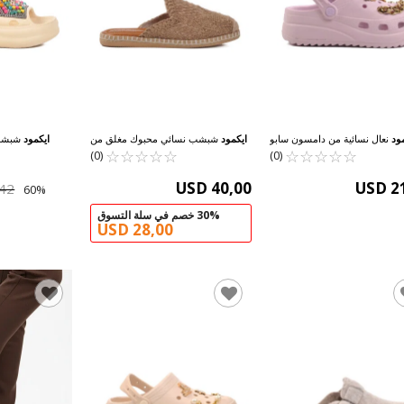
ود
نعال نسائية من دامسون سابو
ايكمود
شبشب نسائي محبوك مغلق من
ايكمود
شبشب 
☆
★
☆
★
☆
★
☆
★
☆
★
205 Z
☆
★
☆
★
☆
★
الأمام باللون البني 542042 Z
☆
★
☆
★
مطرز باللون ال
(0)
(0)
USD 40,00
USD 2
,42
30% خصم في سلة التسوق
USD 28,00