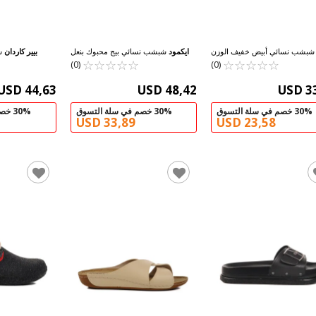
بشب نسائي أبيض خفيف الوزن
ايكمود
شبشب نسائي بيج محبوك بنعل
بيير كاردان
شب
☆
★
☆
★
☆
★
بنعل رفيع 246041 Z
☆
★
☆
★
☆
★
☆
★
☆
★
☆
★
☆
★
خفيف ورفيع ومغلق من الأمام 277132
الفلي
(0)
(0)
Z
USD 44,63
USD 48,42
USD 3
30% خصم في سلة التسوق
30% خصم في سلة التسوق
30% خصم في سلة التسوق
USD 33,89
USD 23,58