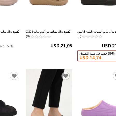
نعال سابو النسائية باللون الأسود
ايكمود
نعال نسائية من كوم سابو 205 Z
ايكمود
نعال سابو ا
☆
★
☆
★
☆
★
☆
★
☆
★
3404 Z
☆
★
☆
★
☆
★
☆
★
☆
★
الوزن مطرزة بف
(0)
(0)
USD 21,05
USD 2
,42
30% خصم في سلة التسوق
USD 14,74