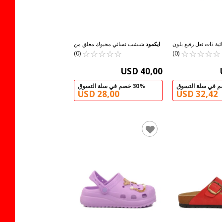
ية ذات نعل رفيع بلون
ايكمود
شبشب نسائي محبوك مغلق من
☆
★
☆
★
☆
★
العاري 343118 Z
☆
★
☆
★
☆
★
☆
★
☆
★
الأمام باللون الأسود 542042 Z
☆
★
☆
★
(0)
(0)
USD 40,00
30% خصم في سلة التسوق
USD 28,00
USD 32,42