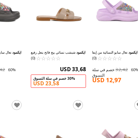
ايكمود
نعال سابو النسائية من إيفا
ايكمود
شبشب نسائي بيج فاتح بنعل رفيع
ايكمود
نعال سابو
☆
★
☆
★
☆
★
للون البنفسجي الفاتح E-800 Z
☆
★
☆
★
☆
★
☆
★
☆
★
☆
★
☆
★
246041 Z
مطرزة باللون الأسو
(0)
(0)
USD 33,68
,42
32,42
60% خصم في سلة
التسوق
30% خصم في سلة التسوق
USD 12,97
USD 23,58