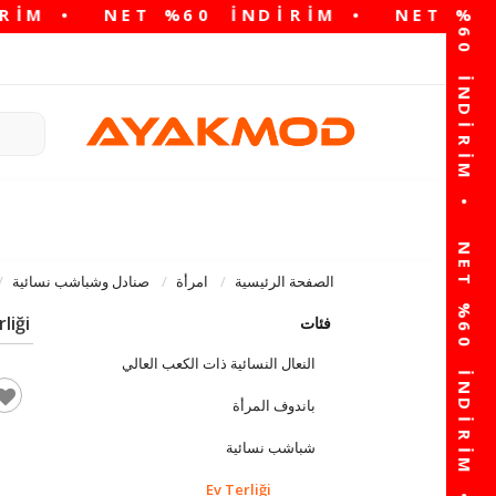
الصفحة الرئيسية
امرأة
صنادل وشباشب نسائية
liği
فئات
النعال النسائية ذات الكعب العالي
باندوف المرأة
شباشب نسائية
Ev Terliği