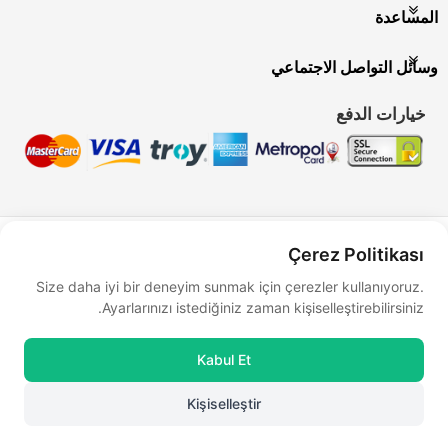
المساعدة
وسائل التواصل الاجتماعي
خيارات الدفع
Bu site
Vikaon E-Ticaret sistemleri
ile hazırlanmıştır.
Çerez Politikası
Size daha iyi bir deneyim sunmak için çerezler kullanıyoruz.
Ayarlarınızı istediğiniz zaman kişiselleştirebilirsiniz.
Kabul Et
Kişiselleştir
0