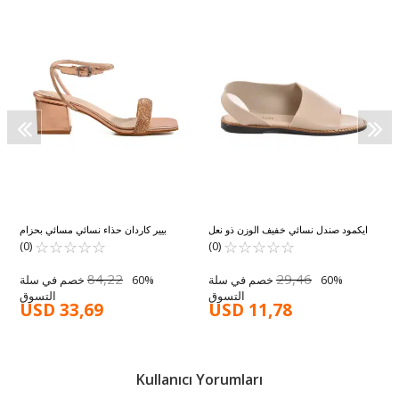
ايكمود صندل نسائي خفيف الوزن ذو نعل
بيير كاردان حذاء نسائي مسائي بحزام
☆
★
☆
★
☆
★
☆
★
رفيع باللون البيج 101 Z
☆
★
☆
★
☆
★
للكاحل من حجر الورد PC-54670 Z
☆
★
☆
★
☆
★
(0)
(0)
84,22
29,46
60% خصم في سلة
60% خصم في سلة
التسوق
التسوق
USD 33,69
USD 11,78
Kullanıcı Yorumları