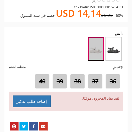
☆
★
☆
★
☆
★
☆
★
☆
★
(0)
Stok kodu: P-00000000015754001
USD 14,14
35,35
60% خصم في سلة التسوق
: أبيض
جسم:
مخطط الحجم
40
39
38
37
36
لقد نفاد المخزون مؤقتًا.
إضافة طلب تذكير