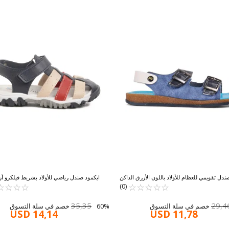
ندل تقويمي للعظام للأولاد باللون الأزرق الداكن
ايكمود صندل رياضي للأولاد بشريط فيلكرو أ
☆
★
☆
★
☆
★
☆
★
☆
★
006 F
☆
★
☆
★
☆
★
وأحمر 173101 P
☆
★
(0)
35,35
29,4
60% خصم في سلة التسوق
USD 14,14
USD 11,78