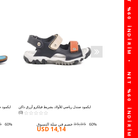
ايكمود صندل تقويمي للعظام للأولاد أزرق داكن 210107
C
☆
★
☆
★
☆
★
☆
★
☆
★
☆
★
☆
★
☆
★
☆
★
☆
★
(0)
USD 1
ايكمود صندل رياضي للأولاد بشريط فيلكرو أزرق داكن
ايكمود ص
☆
★
☆
★
☆
★
وبرتقالي 173110 P
☆
★
☆
★
(0)
6
35,35
60% خصم في سلة التسوق
60% خصم في سلة التسوق
USD 14,14