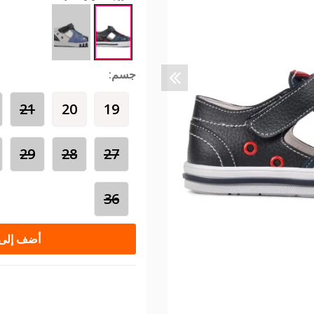
جسم:
21
20
19
29
28
27
36
أضف إلى 