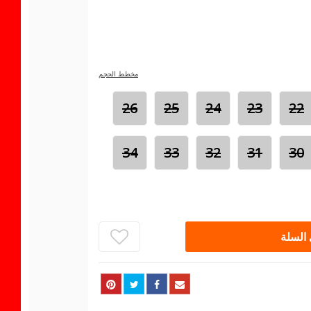
مخطط الحجم
26
25
24
23
22
34
33
32
31
30
السلة