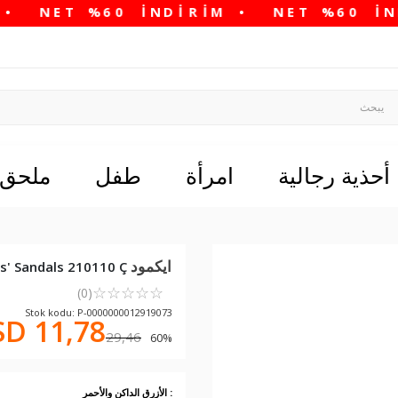
أحذية رجالية
امرأة
طفل
ملحق
ايكمود
s' Sandals 210110 Ç
☆
★
☆
★
☆
★
☆
★
☆
★
(0)
Stok kodu: P-0000000012919073
D 11,78
29,46
60% خصم في سلة التسوق
: الأزرق الداكن والأحمر