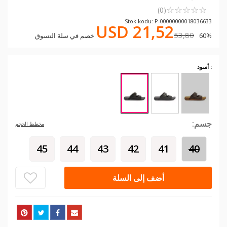
☆
★
☆
★
☆
★
☆
★
☆
★
(0)
Stok kodu: P-00000000018036633
USD 21,52
53,80
60% خصم في سلة التسوق
: أسود
جسم:
مخطط الحجم
45
44
43
42
41
40
أضف إلى السلة