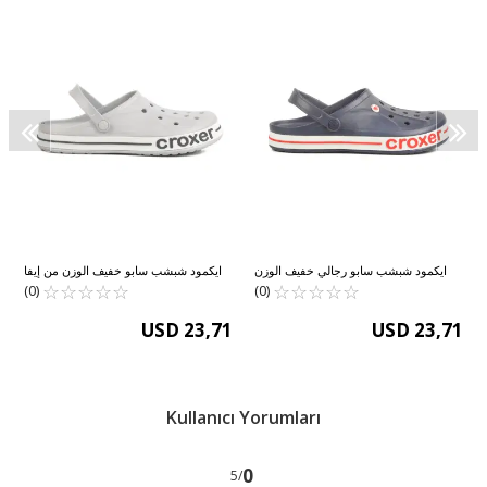
ايكمود شبشب سابو رجالي خفيف الوزن
ايكمود شبشب سابو خفيف الوزن من إيفا
☆
★
☆
★
☆
★
☆
★
من إيفا أزرق داكن، مقاس كبير، 217 م
☆
★
☆
★
☆
★
☆
★
☆
★
كبير الحجم للرجال 217 م
☆
★
(0)
(0)
USD 23,71
USD 23,71
Kullanıcı Yorumları
0
/5