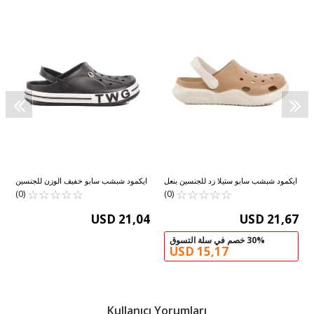
ايكمود شبشب سابو ستيلا زد للجنسين بنعل
ايكمود شبشب سابو خفيف الوزن للجنسين
☆
★
☆
★
☆
★
☆
★
☆
★
إيفا خفيف من مينك
☆
★
☆
★
من إيفا باللون الأسود TWG-216 G
☆
★
☆
★
☆
★
(0)
(0)
USD 21,04
USD 21,67
30% خصم في سلة التسوق
USD 15,17
Kullanıcı Yorumları