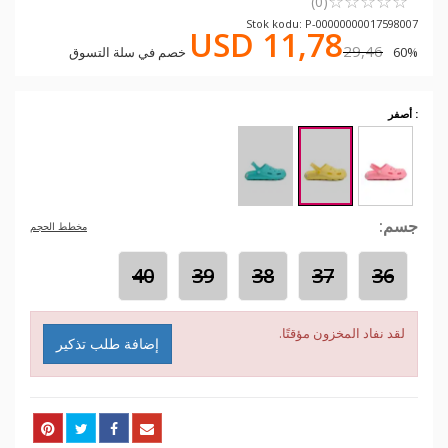
☆
★
☆
★
☆
★
☆
★
☆
★
(0)
Stok kodu: P-00000000017598007
USD 11,78
29,46
60% خصم في سلة التسوق
: أصفر
جسم:
مخطط الحجم
40
39
38
37
36
لقد نفاد المخزون مؤقتًا.
إضافة طلب تذكير