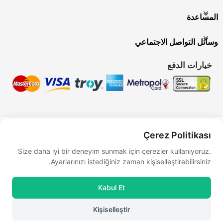
المساعدة
وسائل التواصل الاجتماعي
خيارات الدفع
Bu site
Vikaon E-Ticaret sistemleri
ile hazırlanmıştır.
Çerez Politikası
Size daha iyi bir deneyim sunmak için çerezler kullanıyoruz.
Ayarlarınızı istediğiniz zaman kişiselleştirebilirsiniz.
Kabul Et
Kişiselleştir
0