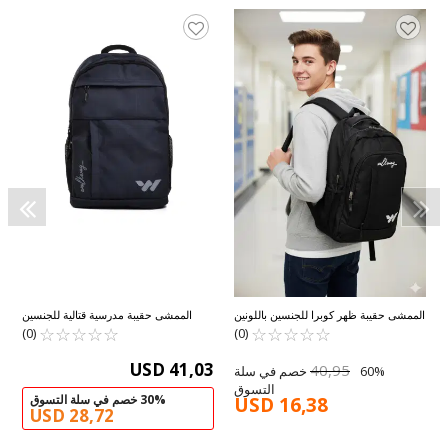
الممشى حقيبة ظهر كوبرا للجنسين باللونين
الممشى حقيبة مدرسية قتالية للجنسين
☆
★
☆
★
☆
★
☆
★
☆
★
الأبيض والأسود
☆
★
☆
★
☆
★
☆
★
☆
★
باللون الأزرق الداكن
(0)
(0)
USD 41,03
40,95
60% خصم في سلة
التسوق
30% خصم في سلة التسوق
USD 16,38
USD 28,72