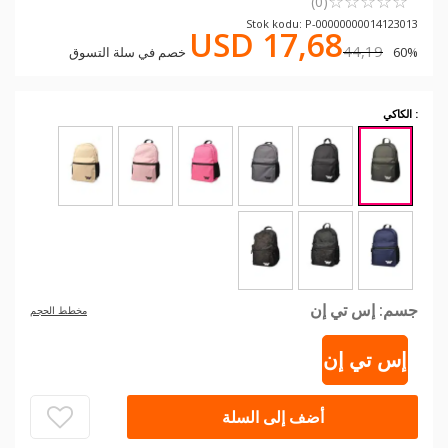
☆
★
☆
★
☆
★
☆
★
☆
★
(0)
Stok kodu: P-00000000014123013
USD 17,68
44,19
60% خصم في سلة التسوق
: الكاكي
جسم:
إس تي إن
مخطط الحجم
إس تي إن
أضف إلى السلة