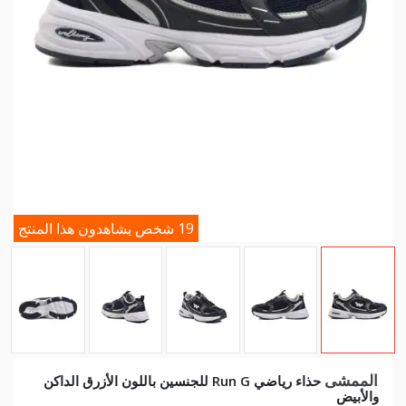
19 شخص يشاهدون هذا المنتج
الممشى
حذاء رياضي Run G للجنسين باللون الأزرق الداكن
والأبيض