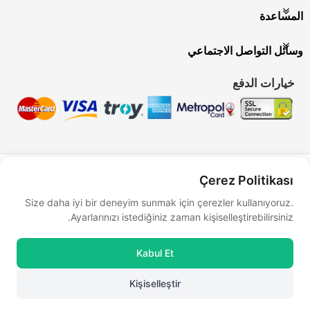
المساعدة
وسائل التواصل الاجتماعي
خيارات الدفع
Bu site
Vikaon E-Ticaret sistemleri
ile hazırlanmıştır.
Çerez Politikası
Size daha iyi bir deneyim sunmak için çerezler kullanıyoruz.
Ayarlarınızı istediğiniz zaman kişiselleştirebilirsiniz.
Kabul Et
Kişiselleştir
0