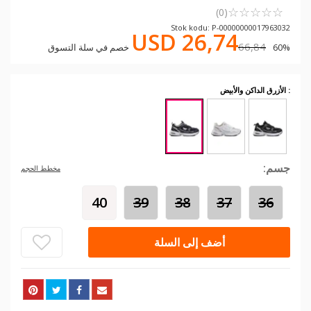
☆
★
☆
★
☆
★
☆
★
☆
★
(0)
Stok kodu: P-00000000017963032
USD 26,74
66,84
60% خصم في سلة التسوق
: الأزرق الداكن والأبيض
جسم:
مخطط الحجم
40
39
38
37
36
أضف إلى السلة