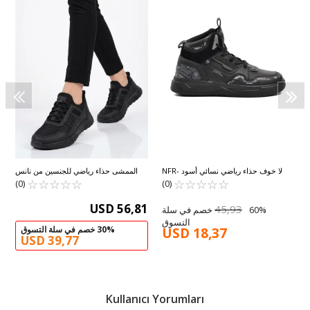
يض
لا خوف حذاء رياضي نسائي أسود NFR-
الممشى حذاء رياضي للجنسين من نانس
☆
★
☆
★
☆
★
☆
★
☆
★
1000 G
6006 G، أسود، خفيف الوزن ومرن برباط
☆
★
☆
★
☆
★
☆
★
☆
★
(0)
(0)
USD 56,81
45,93
60% خصم في سلة
التسوق
30% خصم في سلة التسوق
USD 18,37
USD 39,77
Kullanıcı Yorumları