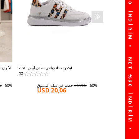
USD 1
ايكمود حذاء رياضي نسائي أبيض 516 Z
الألوان 
☆
★
☆
★
☆
★
☆
★
☆
★
(0)
9
50,16
60% خصم في سلة التسوق
60% خصم في سلة التسوق
USD 20,06