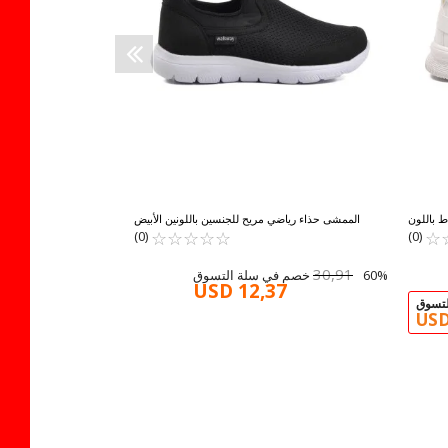
30% 
ط باللون
الممشى حذاء رياضي مريح للجنسين باللونين الأبيض
2 G
☆
★
☆
★
☆
★
☆
★
والأسود من Pest G
☆
★
☆
★
(0)
(0)
30,91
60% خصم في سلة التسوق
USD 12,37
USD