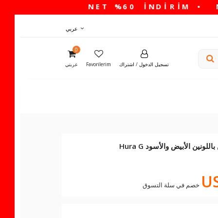
عربي
0
تسجيل الدخول
/
اشتراك
Favorilerim
عربتي
ونين الأبيض والأسود Hura G
US