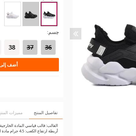
جسم:
38
37
36
أضف إلى 
تفاصيل المنتج
مميزات المنت
القالب: قالب قياسي المادة الخارجية: 
أربطة ارتفاع الكعب: 4.5 جرام مادة النعل: فايلون الوزن: 176 جرام