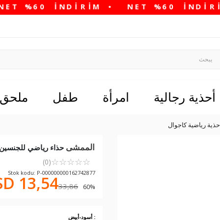
أحذية رجالية
امرأة
طفل
ملحق
حذية رياضية كاجوال
الممشى
حذاء رياضي للجنسين بالل
☆
★
☆
★
☆
★
☆
★
☆
★
(0)
Stok kodu: P-000000000162742877
D 13,54
33,86
60% خصم في سلة التسوق
: أسود-أبيض