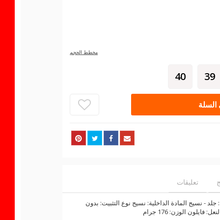
مخطط الحجم
40
39
السلة
ج
تعليقات
جلد - نسيج المادة الداخلية: نسيج نوع التثبيت: بدون