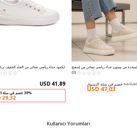
المتحدة من بينيتون حذاء رياضي نسائي من إسفنج
ايكمود حذاء رياضي نسائي من الجلد الخفيف بربا
☆
★
☆
★
الذاكرة باللون الأبيض BNI-11038 G
☆
★
☆
★
☆
★
☆
★
☆
★
☆
★
☆
★
الأبيض 01
(0)
USD 41,89
117,5
USD 47,03
30% خصم في سلة التسوق
 29,32
Kullanıcı Yorumları