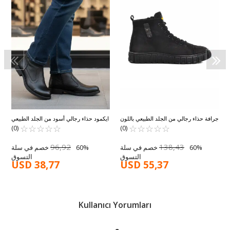
جرافة حذاء رجالي من الجلد الطبيعي باللون
ايكمود حذاء رجالي أسود من الجلد الطبيعي
☆
★
☆
★
الأسود 250212 M
☆
★
☆
★
☆
★
☆
★
☆
★
☆
★
☆
★
☆
★
مبطن بالفرو مقاوم للانزلاق ومقاوم للبرد،
(0)
(0)
مقاس 450 متر
96,92
138,43
60% خصم في سلة
60% خصم في سلة
التسوق
التسوق
USD 38,77
USD 55,37
Kullanıcı Yorumları