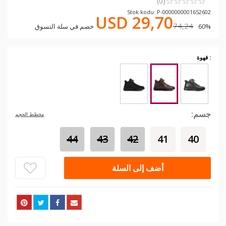
☆
★
☆
★
☆
★
☆
★
☆
★
(0)
Stok kodu: P-0000000001652602
USD 29,70
74,24
60% خصم في سلة التسوق
: قهوة
جسم:
مخطط الحجم
44
43
42
41
40
أضف إلى السلة