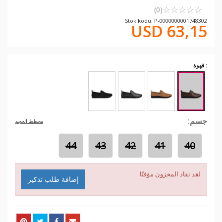
☆
★
☆
★
☆
★
☆
★
☆
★
(0)
Stok kodu: P-0000000001748302
USD 63,15
: قهوة
جسم:
مخطط الحجم
44
43
42
41
40
لقد نفاد المخزون مؤقتًا.
إضافة طلب تذكير