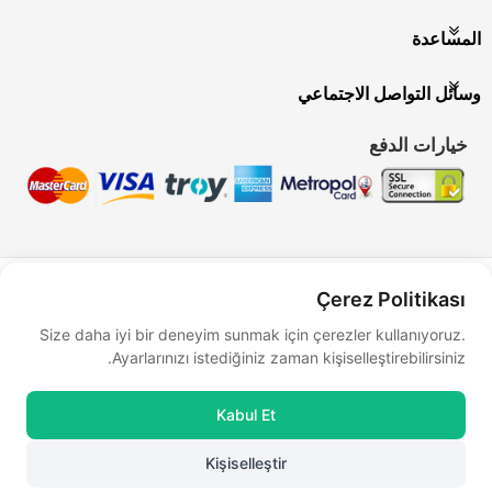
المساعدة
وسائل التواصل الاجتماعي
خيارات الدفع
Bu site
Vikaon E-Ticaret sistemleri
ile hazırlanmıştır.
Çerez Politikası
Size daha iyi bir deneyim sunmak için çerezler kullanıyoruz.
Ayarlarınızı istediğiniz zaman kişiselleştirebilirsiniz.
Kabul Et
Kişiselleştir
0