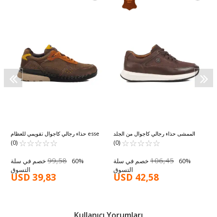
ا
8
الممشى حذاء رجالي كاجوال من الجلد
esse حذاء رجالي كاجوال تقويمي للعظام
☆
★
☆
★
☆
★
☆
★
☆
★
الطبيعي بني اللون من بيكا M
☆
★
☆
★
☆
★
بلون أنثراسايت 6220 M
☆
★
☆
★
(0)
(0)
99,58
106,45
60% خصم في سلة
60% خصم في سلة
التسوق
التسوق
USD 39,83
USD 42,58
Kullanıcı Yorumları