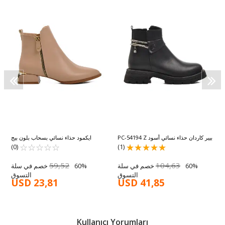
بيير كاردان حذاء نسائي أسود PC-54194 Z
ايكمود حذاء نسائي بسحاب بلون بيج
248036 Z
☆
★
☆
★
☆
★
☆
★
☆
★
☆
★
☆
★
☆
★
☆
★
☆
★
(0)
(1)
59,52
104,63
60% خصم في سلة
60% خصم في سلة
التسوق
التسوق
USD 23,81
USD 41,85
Kullanıcı Yorumları