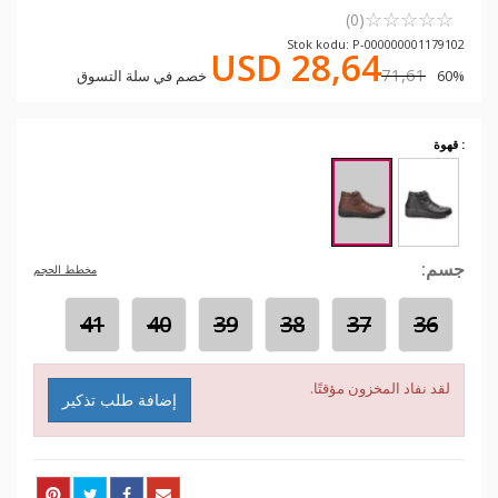
☆
★
☆
★
☆
★
☆
★
☆
★
(0)
Stok kodu: P-000000001179102
USD 28,64
71,61
60% خصم في سلة التسوق
: قهوة
جسم:
مخطط الحجم
41
40
39
38
37
36
لقد نفاد المخزون مؤقتًا.
إضافة طلب تذكير