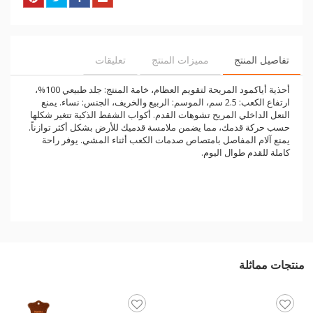
تفاصيل المنتج
مميزات المنتج
تعليقات
أحذية أياكمود المريحة لتقويم العظام، خامة المنتج: جلد طبيعي 100%،
ارتفاع الكعب: 2.5 سم، الموسم: الربيع والخريف، الجنس: نساء. يمنع
النعل الداخلي المريح تشوهات القدم. أكواب الشفط الذكية تتغير شكلها
حسب حركة قدمك، مما يضمن ملامسة قدميك للأرض بشكل أكثر توازناً.
يمنع آلام المفاصل بامتصاص صدمات الكعب أثناء المشي. يوفر راحة
كاملة للقدم طوال اليوم.
منتجات مماثلة