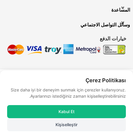
المساعدة
وسائل التواصل الاجتماعي
خيارات الدفع
Bu site
Vikaon E-Ticaret sistemleri
ile hazırlanmıştır.
Çerez Politikası
Size daha iyi bir deneyim sunmak için çerezler kullanıyoruz.
Ayarlarınızı istediğiniz zaman kişiselleştirebilirsiniz.
Kabul Et
Kişiselleştir
0