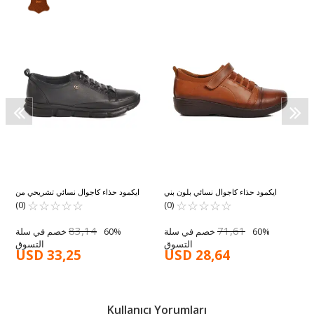
8
ايكمود حذاء كاجوال نسائي بلون بني
ايكمود حذاء كاجوال نسائي تشريحي من
☆
★
☆
★
☆
★
☆
★
☆
★
Road240 Z
☆
★
☆
★
☆
★
☆
★
الجلد الطبيعي باللون الأسود 605 Z
☆
★
(0)
(0)
83,14
71,61
60% خصم في سلة
60% خصم في سلة
التسوق
التسوق
USD 33,25
USD 28,64
Kullanıcı Yorumları