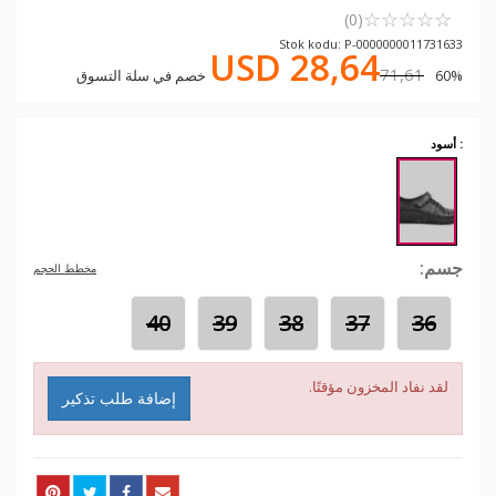
☆
★
☆
★
☆
★
☆
★
☆
★
(0)
Stok kodu: P-0000000011731633
USD 28,64
71,61
60% خصم في سلة التسوق
: أسود
جسم:
مخطط الحجم
40
39
38
37
36
لقد نفاد المخزون مؤقتًا.
إضافة طلب تذكير