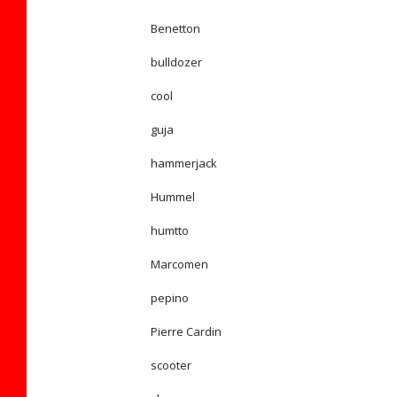
Benetton
bulldozer
cool
guja
hammerjack
Hummel
humtto
Marcomen
pepino
Pierre Cardin
scooter