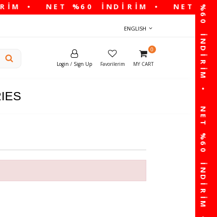
ENGLISH
0
Login
/
Sign Up
Favorilerim
MY CART
IES