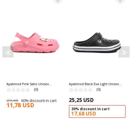
Ayakmod Pink Sabo Unisex
Ayakmod Black Eva Light Unisex
Children's Slippers BRN 1648 F
☆
★
☆
★
☆
★
☆
★
☆
★
Sabo Slippers 214 G
☆
★
☆
★
☆
★
☆
★
☆
★
(0)
(0)
25,25 USD
29,46
60% discount in cart
11,78 USD
30% discount in cart
17,68 USD