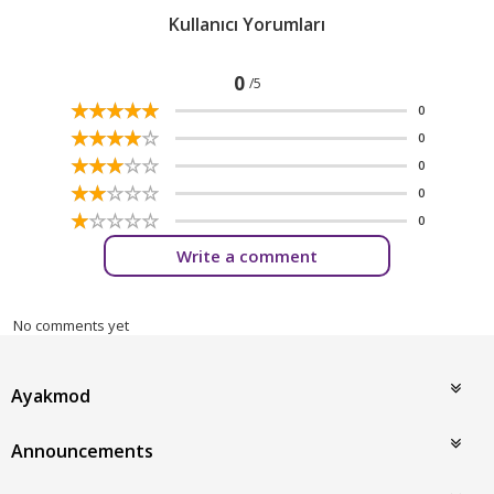
Kullanıcı Yorumları
0
/5
☆
★
☆
★
☆
★
☆
★
☆
★
0
☆
★
☆
★
☆
★
☆
★
☆
★
0
☆
★
☆
★
☆
★
☆
★
☆
★
0
☆
★
☆
★
☆
★
☆
★
☆
★
0
☆
★
☆
★
☆
★
☆
★
☆
★
0
Write a comment
No comments yet
Ayakmod
Announcements