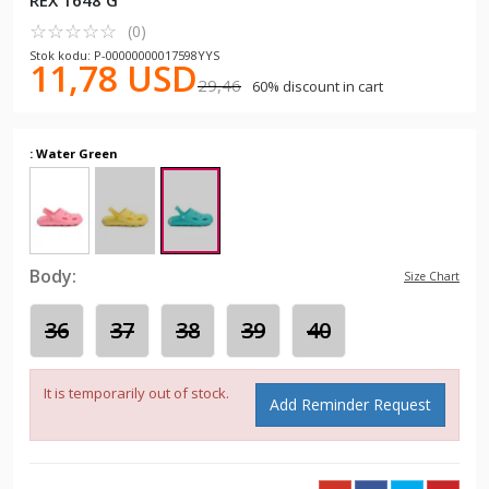
REX 1648 G
☆
★
☆
★
☆
★
☆
★
☆
★
(0)
Stok kodu: P-00000000017598YYS
11,78 USD
29,46
60% discount in cart
: Water Green
Body:
Size Chart
36
37
38
39
40
It is temporarily out of stock.
Add Reminder Request