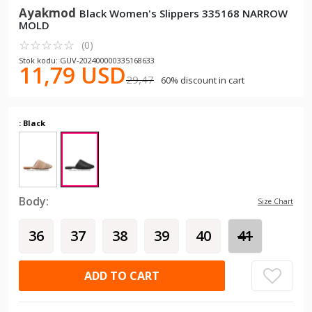
Ayakmod
Black Women's Slippers 335168 NARROW
MOLD
☆
★
☆
★
☆
★
☆
★
☆
★
(0)
Stok kodu: GUV-202400000335168633
11,79 USD
29,47
60% discount in cart
: Black
Body:
Size Chart
36
37
38
39
40
41
ADD TO CART