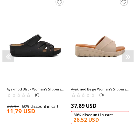
Ayakmod Black Women's Slippers
Ayakmod Beige Women's Slippers
09-977 Z
☆
★
☆
★
☆
★
☆
★
☆
★
581026 Z
☆
★
☆
★
☆
★
☆
★
☆
★
(0)
(0)
37,89 USD
29,47
60% discount in cart
11,79 USD
30% discount in cart
26,52 USD