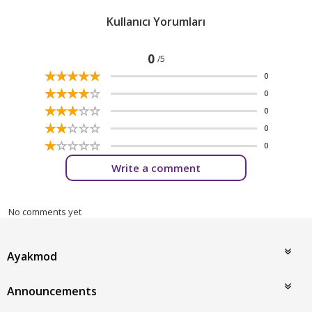
Kullanıcı Yorumları
0
/5
☆
★
☆
★
☆
★
☆
★
☆
★
0
☆
★
☆
★
☆
★
☆
★
☆
★
0
☆
★
☆
★
☆
★
☆
★
☆
★
0
☆
★
☆
★
☆
★
☆
★
☆
★
0
☆
★
☆
★
☆
★
☆
★
☆
★
0
Write a comment
No comments yet
Ayakmod
Announcements