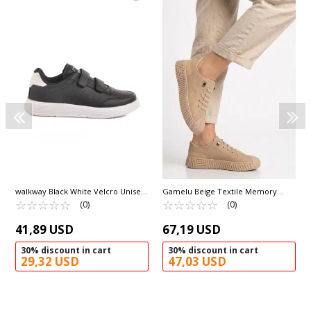
walkway Black White Velcro Unisex
Gamelu Beige Textile Memory
Sneakers DRK158 G
☆
★
☆
★
☆
★
☆
★
☆
★
Foam Men's Sneakers Vigor G
☆
★
☆
★
☆
★
☆
★
☆
★
(0)
(0)
41,89 USD
67,19 USD
30% discount in cart
30% discount in cart
29,32 USD
47,03 USD