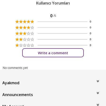
Kullanıcı Yorumları
0
/5
☆
★
☆
★
☆
★
☆
★
☆
★
0
☆
★
☆
★
☆
★
☆
★
☆
★
0
☆
★
☆
★
☆
★
☆
★
☆
★
0
☆
★
☆
★
☆
★
☆
★
☆
★
0
☆
★
☆
★
☆
★
☆
★
☆
★
0
Write a comment
No comments yet
Ayakmod
Announcements