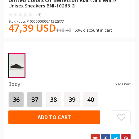
United Colors Of Benetton
Black and White
Unisex Sneakers BNI-10266 G
☆
★
☆
★
☆
★
☆
★
☆
★
(0)
Stok kodu: P-000000000211352877
47,39 USD
118,46
60% discount in cart
:
Body:
Size Chart
36
37
38
39
40
ADD TO CART