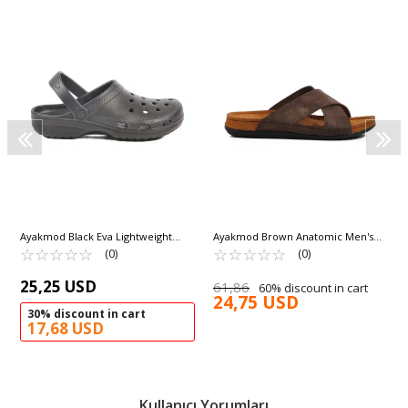
Ayakmod Black Eva Lightweight
Ayakmod Brown Anatomic Men's
Men's Sabo Slippers 606 M
☆
★
☆
★
☆
★
☆
★
☆
★
Slippers Bento M
☆
★
☆
★
☆
★
☆
★
☆
★
(0)
(0)
25,25 USD
61,86
60% discount in cart
24,75 USD
30% discount in cart
17,68 USD
Kullanıcı Yorumları