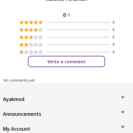
0
/5
☆
★
☆
★
☆
★
☆
★
☆
★
0
☆
★
☆
★
☆
★
☆
★
☆
★
0
☆
★
☆
★
☆
★
☆
★
☆
★
0
☆
★
☆
★
☆
★
☆
★
☆
★
0
☆
★
☆
★
☆
★
☆
★
☆
★
0
Write a comment
No comments yet
Ayakmod
Announcements
My Account