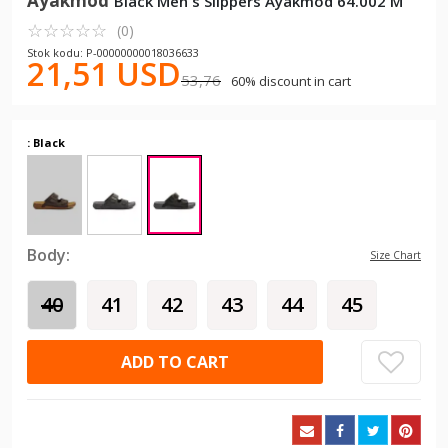
Ayakmod
Black Men's Slippers Ayakmod 64.002 M
☆
★
☆
★
☆
★
☆
★
☆
★
(0)
Stok kodu: P-00000000018036633
21,51 USD
53,76
60% discount in cart
: Black
Body:
Size Chart
40
41
42
43
44
45
ADD TO CART